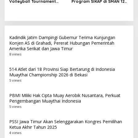
Volleyball Tournament
Program SIKAP di SMAN 12
2026 Hadir di Probolinggo
Surabaya, Dorong
Raya dan Tulungagung
Kemandirian dan
Ketahanan Pangan Sekolah
Kadindik Jatim Dampingi Gubernur Terima Kunjungan
Konjen AS di Grahadi, Pererat Hubungan Pemerintah
Amerika Serikat dan Jawa Timur
8 views
514 Atlet dari 18 Provinsi Siap Bertarung di Indonesia
Muaythai Championship 2026 di Bekasi
5 views
PBMI Miliki Hak Cipta Muay Aerobik Nusantara, Perkuat
Pengembangan Muaythai Indonesia
5 views
PSSI Jawa Timur Akan Selenggarakan Kongres Pemilihan
Ketua Akhir Tahun 2025
4 views