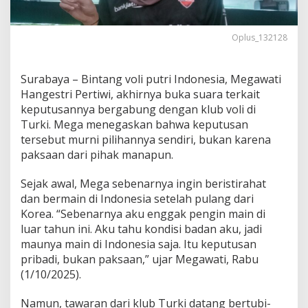
y
a
B
Oplus_132128
e
r
m
Surabaya – Bintang voli putri Indonesia, Megawati
a
Hangestri Pertiwi, akhirnya buka suara terkait
i
n
keputusannya bergabung dengan klub voli di
d
Turki. Mega menegaskan bahwa keputusan
i
tersebut murni pilihannya sendiri, bukan karena
T
paksaan dari pihak manapun.
u
r
k
Sejak awal, Mega sebenarnya ingin beristirahat
i
dan bermain di Indonesia setelah pulang dari
,
Korea. “Sebenarnya aku enggak pengin main di
M
luar tahun ini. Aku tahu kondisi badan aku, jadi
e
maunya main di Indonesia saja. Itu keputusan
g
a
pribadi, bukan paksaan,” ujar Megawati, Rabu
w
(1/10/2025).
a
t
Namun, tawaran dari klub Turki datang bertubi-
i