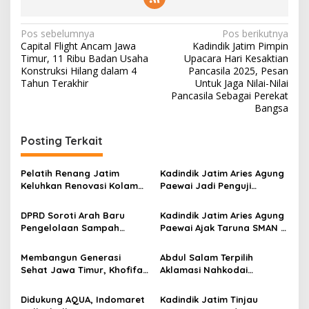
N
Pos sebelumnya
Pos berikutnya
Capital Flight Ancam Jawa
Kadindik Jatim Pimpin
a
Timur, 11 Ribu Badan Usaha
Upacara Hari Kesaktian
v
Konstruksi Hilang dalam 4
Pancasila 2025, Pesan
Tahun Terakhir
Untuk Jaga Nilai-Nilai
i
Pancasila Sebagai Perekat
Bangsa
g
a
Posting Terkait
s
i
Pelatih Renang Jatim
Kadindik Jatim Aries Agung
p
Keluhkan Renovasi Kolam
Paewai Jadi Penguji
Kertajaya Mangkrak,
Seminar Evaluasi PKN
o
Persiapan Menuju PON 2028
Tingkat II 2026, Tekankan
DPRD Soroti Arah Baru
Kadindik Jatim Aries Agung
Terganggu
Inovasi Berdampak bagi
s
Pengelolaan Sampah
Paewai Ajak Taruna SMAN 2
Masyarakat
Surabaya Usai Kebakaran
Taruna Pamong Praja
TPA Benowo
Bojonegoro Budayakan
Membangun Generasi
Abdul Salam Terpilih
Hidup Sehat Lewat Senam
Sehat Jawa Timur, Khofifah
Aklamasi Nahkodai
Pagi
Terima Audiensi PERSAGI
Shindoka Jatim Periode
Bersama Kadindik Aries
2026-2031
Didukung AQUA, Indomaret
Kadindik Jatim Tinjau
Agung Paewai