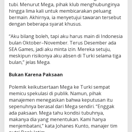
tubi. Menurut Mega, pihak klub menghubunginya
H
a
hingga lima kali untuk membicarakan peluang
r
bermain. Akhirnya, ia menyetujui tawaran tersebut
a
dengan beberapa syarat khusus.
p
S
“Aku bilang boleh, tapi aku harus main di Indonesia
p
e
bulan Oktober–November. Terus Desember ada
k
SEA Games, jadi aku minta izin. Mereka setuju,
u
meskipun risikonya aku absen di Turki selama tiga
l
bulan,” jelas Mega.
a
s
i
Bukan Karena Paksaan
B
e
Polemik keikutsertaan Mega ke Turki sempat
r
memicu spekulasi di publik. Namun, pihak
a
manajemen menegaskan bahwa keputusan itu
k
h
sepenuhnya berasal dari Mega sendiri. “Enggak
i
ada paksaan. Mega tahu kondisi tubuhnya,
r
makanya dia yang menentukan. Kami hanya
menjembatani,” kata Johanes Kunto, manajer tim