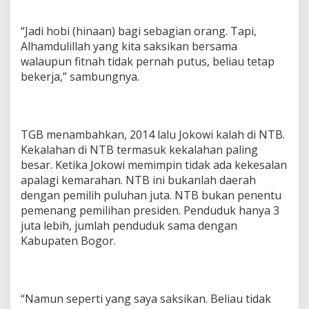
a
k
“Jadi hobi (hinaan) bagi sebagian orang. Tapi,
D
Alhamdulillah yang kita saksikan bersama
i
h
walaupun fitnah tidak pernah putus, beliau tetap
i
bekerja,” sambungnya.
n
a
TGB menambahkan, 2014 lalu Jokowi kalah di NTB.
Kekalahan di NTB termasuk kekalahan paling
besar. Ketika Jokowi memimpin tidak ada kekesalan
apalagi kemarahan. NTB ini bukanlah daerah
dengan pemilih puluhan juta. NTB bukan penentu
pemenang pemilihan presiden. Penduduk hanya 3
juta lebih, jumlah penduduk sama dengan
Kabupaten Bogor.
“Namun seperti yang saya saksikan. Beliau tidak