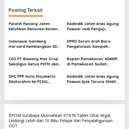
i
g
Posting Terkait
a
s
Pelatih Renang Jatim
Kadindik Jatim Aries Agung
Keluhkan Renovasi Kolam
Paewai Jadi Penguji
i
Kertajaya Mangkrak,
Seminar Evaluasi PKN
p
Persiapan Menuju PON 2028
Tingkat II 2026, Tekankan
Indonesia Gandeng
DPRD Soroti Arah Baru
Terganggu
Inovasi Berdampak bagi
Harvard Kembangkan SDM
Pengelolaan Sampah
o
Masyarakat
Unggul dan Riset Berkelas
Surabaya Usai Kebakaran
s
Dunia
TPA Benowo
CEO PT Bawang Mas Grup
Bupati Pamekasan: KDKMP
Sekaligus Ketua P4TM akan
di Pamekasan Sudah
Memperjuangkan Petani
Beroperasi, Target 180 Unit
Tembakau di Madura
Selesai Akhir Juli 2026
DPC PPP Kota Mojokerto
Kadindik Jatim Aries Agung
Silaturahmi ke PCNU,
Paewai Ajak Taruna SMAN 2
Perkuat Kolaborasi untuk
Taruna Pamong Praja
Masyarakat
Bojonegoro Budayakan
Hidup Sehat Lewat Senam
Pagi
BPOM Surabaya Musnahkan 97.676 Tablet Obat Ilegal,
Lindungi Lebih dari 10 Ribu Pelajar dari Penyalahgunaan
OOT