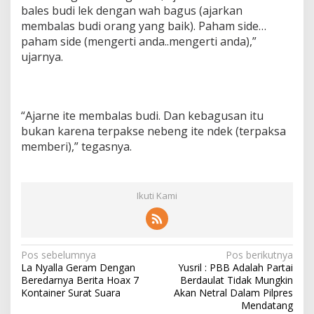
bales budi lek dengan wah bagus (ajarkan
membalas budi orang yang baik). Paham side…
paham side (mengerti anda..mengerti anda),”
ujarnya.
“Ajarne ite membalas budi. Dan kebagusan itu
bukan karena terpakse nebeng ite ndek (terpaksa
memberi),” tegasnya.
Ikuti Kami
N
Pos sebelumnya
Pos berikutnya
La Nyalla Geram Dengan
Yusril : PBB Adalah Partai
a
Beredarnya Berita Hoax 7
Berdaulat Tidak Mungkin
v
Kontainer Surat Suara
Akan Netral Dalam Pilpres
Mendatang