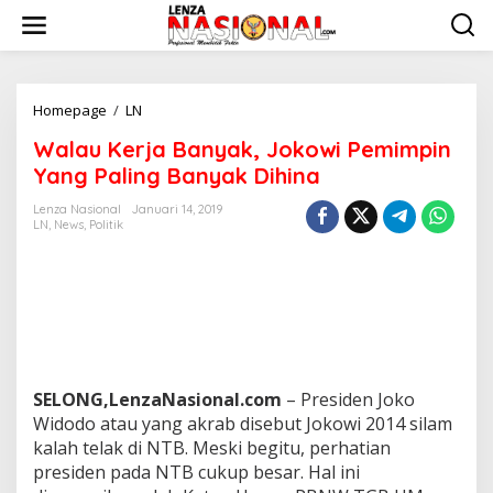
L
e
w
a
t
i
Homepage
/
LN
W
k
a
Walau Kerja Banyak, Jokowi Pemimpin
e
l
k
a
Yang Paling Banyak Dihina
o
u
n
K
Lenza Nasional
Januari 14, 2019
t
LN
,
News
,
Politik
e
e
r
n
j
a
B
a
n
y
a
SELONG,LenzaNasional.com
– Presiden Joko
k
Widodo atau yang akrab disebut Jokowi 2014 silam
,
kalah telak di NTB. Meski begitu, perhatian
J
o
presiden pada NTB cukup besar. Hal ini
k