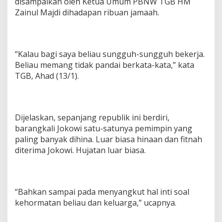
disampaikan oleh Ketua Umum PBNW TGB HM
o
Zainul Majdi dihadapan ribuan jamaah.
w
i
P
e
m
“Kalau bagi saya beliau sungguh-sungguh bekerja.
i
Beliau memang tidak pandai berkata-kata,” kata
m
TGB, Ahad (13/1).
p
i
n
Y
a
Dijelaskan, sepanjang republik ini berdiri,
n
barangkali Jokowi satu-satunya pemimpin yang
g
paling banyak dihina. Luar biasa hinaan dan fitnah
P
a
diterima Jokowi. Hujatan luar biasa.
l
i
n
g
“Bahkan sampai pada menyangkut hal inti soal
B
kehormatan beliau dan keluarga,” ucapnya.
a
n
y