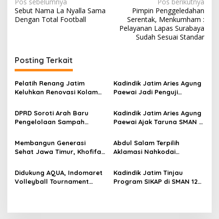
N
Pos sebelumnya
Pos berikutnya
Sebut Nama La Nyalla Sama
Pimpin Penggeledahan
a
Dengan Total Football
Serentak, Menkumham :
v
Pelayanan Lapas Surabaya
Sudah Sesuai Standar
i
g
Posting Terkait
a
s
Pelatih Renang Jatim
Kadindik Jatim Aries Agung
Keluhkan Renovasi Kolam
Paewai Jadi Penguji
i
Kertajaya Mangkrak,
Seminar Evaluasi PKN
p
Persiapan Menuju PON 2028
Tingkat II 2026, Tekankan
DPRD Soroti Arah Baru
Kadindik Jatim Aries Agung
Terganggu
Inovasi Berdampak bagi
Pengelolaan Sampah
Paewai Ajak Taruna SMAN 2
o
Masyarakat
Surabaya Usai Kebakaran
Taruna Pamong Praja
s
TPA Benowo
Bojonegoro Budayakan
Membangun Generasi
Abdul Salam Terpilih
Hidup Sehat Lewat Senam
Sehat Jawa Timur, Khofifah
Aklamasi Nahkodai
Pagi
Terima Audiensi PERSAGI
Shindoka Jatim Periode
Bersama Kadindik Aries
2026-2031
Didukung AQUA, Indomaret
Kadindik Jatim Tinjau
Agung Paewai
Volleyball Tournament
Program SIKAP di SMAN 12
2026 Hadir di Probolinggo
Surabaya, Dorong
Raya dan Tulungagung
Kemandirian dan
Ketahanan Pangan Sekolah