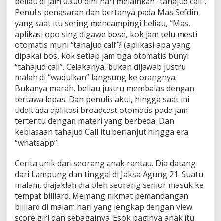
beliau di jam 03.00 dini hari melainkan “tahajud call”.
Penulis penasaran dan bertanya pada Mas Sefdin
yang saat itu sering mendampingi beliau, “Mas,
aplikasi opo sing digawe bose, kok jam telu mesti
otomatis muni “tahajud call”? (aplikasi apa yang
dipakai bos, kok setiap jam tiga otomatis bunyi
“tahajud call”. Celakanya, bukan dijawab justru
malah di “wadulkan” langsung ke orangnya.
Bukanya marah, beliau justru membalas dengan
tertawa lepas. Dan penulis akui, hingga saat ini
tidak ada aplikasi broadcast otomatis pada jam
tertentu dengan materi yang berbeda. Dan
kebiasaan tahajud Call itu berlanjut hingga era
“whatsapp”.
Cerita unik dari seorang anak rantau. Dia datang
dari Lampung dan tinggal di Jaksa Agung 21. Suatu
malam, diajaklah dia oleh seorang senior masuk ke
tempat billiard. Memang nikmat pemandangan
billiard di malam hari yang lengkap dengan view
score girl dan sebagainya. Esok paginya anak itu