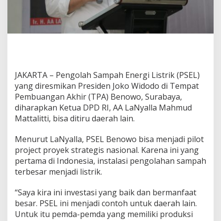
e
t
u
a
D
P
D
R
JAKARTA – Pengolah Sampah Energi Listrik (PSEL)
I
yang diresmikan Presiden Joko Widodo di Tempat
M
i
Pembuangan Akhir (TPA) Benowo, Surabaya,
n
diharapkan Ketua DPD RI, AA LaNyalla Mahmud
t
Mattalitti, bisa ditiru daerah lain.
a
D
Menurut LaNyalla, PSEL Benowo bisa menjadi pilot
a
e
project proyek strategis nasional. Karena ini yang
r
pertama di Indonesia, instalasi pengolahan sampah
a
terbesar menjadi listrik.
h
B
“Saya kira ini investasi yang baik dan bermanfaat
a
n
besar. PSEL ini menjadi contoh untuk daerah lain.
g
Untuk itu pemda-pemda yang memiliki produksi
u