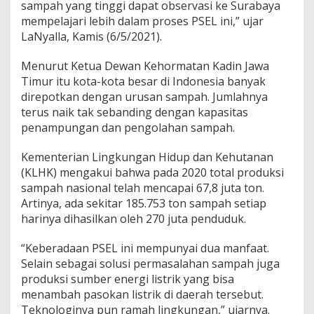
sampah yang tinggi dapat observasi ke Surabaya
n
mempelajari lebih dalam proses PSEL ini,” ujar
P
LaNyalla, Kamis (6/5/2021).
S
E
L
Menurut Ketua Dewan Kehormatan Kadin Jawa
Timur itu kota-kota besar di Indonesia banyak
direpotkan dengan urusan sampah. Jumlahnya
terus naik tak sebanding dengan kapasitas
penampungan dan pengolahan sampah.
Kementerian Lingkungan Hidup dan Kehutanan
(KLHK) mengakui bahwa pada 2020 total produksi
sampah nasional telah mencapai 67,8 juta ton.
Artinya, ada sekitar 185.753 ton sampah setiap
harinya dihasilkan oleh 270 juta penduduk.
“Keberadaan PSEL ini mempunyai dua manfaat.
Selain sebagai solusi permasalahan sampah juga
produksi sumber energi listrik yang bisa
menambah pasokan listrik di daerah tersebut.
Teknologinya pun ramah lingkungan,” ujarnya.