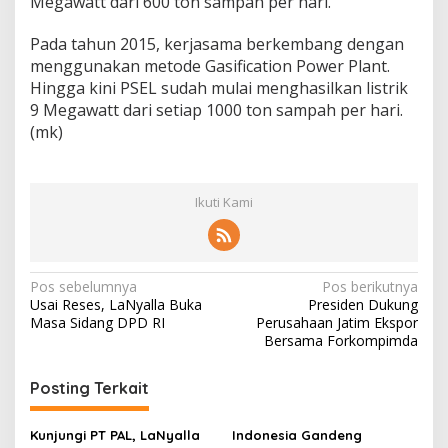
Megawatt dari 600 ton sampah per hari.
Pada tahun 2015, kerjasama berkembang dengan
menggunakan metode Gasification Power Plant.
Hingga kini PSEL sudah mulai menghasilkan listrik
9 Megawatt dari setiap 1000 ton sampah per hari.
(mk)
Ikuti Kami
N
Pos sebelumnya
Pos berikutnya
Usai Reses, LaNyalla Buka
Presiden Dukung
a
Masa Sidang DPD RI
Perusahaan Jatim Ekspor
v
Bersama Forkompimda
i
Posting Terkait
g
a
Kunjungi PT PAL, LaNyalla
Indonesia Gandeng