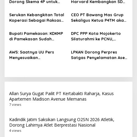
s
Dorong Skema 4P untuk
Harvard Kembangkan SDM
Wujudkan TKDN Maritim
Unggul dan Riset Berkelas
i
Nasional
Dunia
Serukan Kebangkitan Total
CEO PT Bawang Mas Grup
p
Koperasi Sebagai Raksasa
Sekaligus Ketua P4TM akan
Ekonomi di Harkopnas ke-
Memperjuangkan Petani
o
79
Tembakau di Madura
Bupati Pamekasan: KDKMP
DPC PPP Kota Mojokerto
s
di Pamekasan Sudah
Silaturahmi ke PCNU,
Beroperasi, Target 180 Unit
Perkuat Kolaborasi untuk
Selesai Akhir Juli 2026
Masyarakat
AWS: Saatnya UU Pers
LPKAN Dorong Perpres
Menyesuaikan
Satgas Penyelamatan Aset
Perkembangan Platform
Negara dan
Digital dan AI
Pemberantasan Korupsi
Allan Surya Gugat Pailit PT Kertabakti Raharja, Kasus
Apartemen Madison Avenue Memanas
7 views
Kadindik Jatim Saksikan Langsung O2SN 2026 Atletik,
Dorong Lahirnya Atlet Berprestasi Nasional
4 views