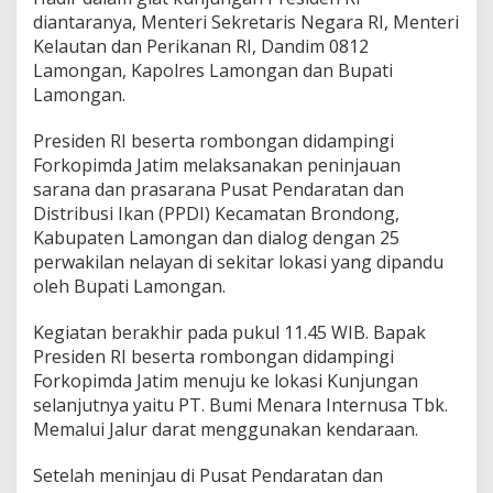
k
diantaranya, Menteri Sekretaris Negara RI, Menteri
o
Kelautan dan Perikanan RI, Dandim 0812
m
Lamongan, Kapolres Lamongan dan Bupati
p
Lamongan.
i
m
d
Presiden RI beserta rombongan didampingi
a
Forkopimda Jatim melaksanakan peninjauan
sarana dan prasarana Pusat Pendaratan dan
Distribusi Ikan (PPDI) Kecamatan Brondong,
Kabupaten Lamongan dan dialog dengan 25
perwakilan nelayan di sekitar lokasi yang dipandu
oleh Bupati Lamongan.
Kegiatan berakhir pada pukul 11.45 WIB. Bapak
Presiden RI beserta rombongan didampingi
Forkopimda Jatim menuju ke lokasi Kunjungan
selanjutnya yaitu PT. Bumi Menara Internusa Tbk.
Memalui Jalur darat menggunakan kendaraan.
Setelah meninjau di Pusat Pendaratan dan