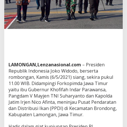
h
a
a
n
J
a
t
i
m
E
k
s
LAMONGAN,Lenzanasional.com
– Presiden
p
o
Republik Indonesia Joko Widodo, berserta
r
rombongan, Kamis (6/5/2021) siang, sekira pukul
B
11.00 WIB. Didampingi Forkopimda Jawa Timur
e
yaitu ibu Gubernur Khofifah Indar Parawansa,
r
Pangdam V Mayjen TNI Suharyanto dan Kapolda
s
a
Jatim Irjen Nico Afinta, meninjau Pusat Pendaratan
m
dan Distribusi Ikan (PPDI) di Kecamatan Brondong,
a
Kabupaten Lamongan, Jawa Timur.
F
o
Hadir dalam giat kunjungan Presiden RI
r