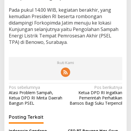
Pada pukul 14.00 WIB, kegiatan berakhir, yang
kemudian Presiden RI beserta rombongan
didampingi Forkopimda Jatim menuju ke lokasi
Kunjungan selanjutnya yaitu Pengolahan Sampah
Energi Listrik Tempat Pemrosesan Akhir (PSEL
TPA) di Benowo, Surabaya.
Ikuti Kami
N
Pos sebelumnya
Pos berikutnya
Atasi Problem Sampah,
Ketua DPD RI Ingatkan
a
Ketua DPD RI Minta Daerah
Pemerintah Perhatikan
v
Bangun PSEL
Bansos Bagi Suku Terpencil
i
Posting Terkait
g
a
Indonesia Gandeng
CEO PT Bawang Mas Grup