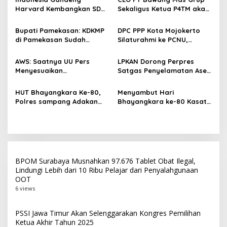
s
Harvard Kembangkan SDM
Sekaligus Ketua P4TM akan
Unggul dan Riset Berkelas
Memperjuangkan Petani
i
Dunia
Tembakau di Madura
Bupati Pamekasan: KDKMP
DPC PPP Kota Mojokerto
p
di Pamekasan Sudah
Silaturahmi ke PCNU,
Beroperasi, Target 180 Unit
Perkuat Kolaborasi untuk
o
Selesai Akhir Juli 2026
Masyarakat
AWS: Saatnya UU Pers
LPKAN Dorong Perpres
s
Menyesuaikan
Satgas Penyelamatan Aset
Perkembangan Platform
Negara dan
Digital dan AI
Pemberantasan Korupsi
HUT Bhayangkara Ke-80,
Menyambut Hari
Polres sampang Adakan
Bhayangkara ke-80 Kasat
Bakti Sosial Dengan Bagi-
Lantas Polres Sampang
Bagi 300 Beras
Menggelar Kegiatan Bakti
Social
BPOM Surabaya Musnahkan 97.676 Tablet Obat Ilegal,
Lindungi Lebih dari 10 Ribu Pelajar dari Penyalahgunaan
OOT
6 views
PSSI Jawa Timur Akan Selenggarakan Kongres Pemilihan
Ketua Akhir Tahun 2025