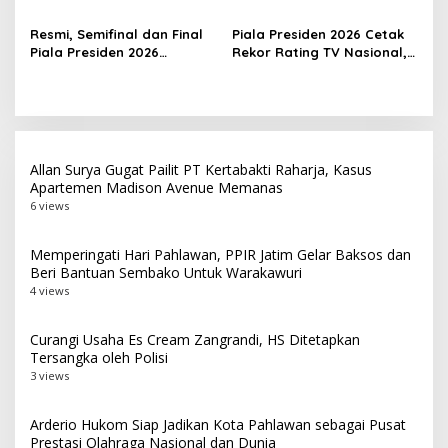
Bercerita, M. Nabil Soroti
Jawa Timur Jadi
Tekanan Mental Atlet Laki-
Barometer Bola Tangan
Resmi, Semifinal dan Final
Piala Presiden 2026 Cetak
Laki
Indonesia
Piala Presiden 2026
Rekor Rating TV Nasional,
Dipindah ke Bali, Surabaya
Hadiah Juara Naik Jadi
Gagal Jadi Tuan Rumah
Rp8 Miliar
Laga Puncak
Allan Surya Gugat Pailit PT Kertabakti Raharja, Kasus
Apartemen Madison Avenue Memanas
6 views
Memperingati Hari Pahlawan, PPIR Jatim Gelar Baksos dan
Beri Bantuan Sembako Untuk Warakawuri
4 views
Curangi Usaha Es Cream Zangrandi, HS Ditetapkan
Tersangka oleh Polisi
3 views
Arderio Hukom Siap Jadikan Kota Pahlawan sebagai Pusat
Prestasi Olahraga Nasional dan Dunia