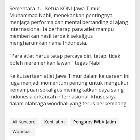
2
Sementara itu, Ketua KONI Jawa Timur,
0
Muhammad Nabil, menekankan pentingnya
2
menjaga performa dan mental bertanding di ajang
6
internasional. Ia berharap para atlet mampu
memberikan hasil terbaik sekaligus
mengharumkan nama Indonesia.
“Para atlet harus tetap percaya diri, tetapi tidak
boleh meremehkan lawan,” tegas Nabil.
Keikutsertaan atlet Jawa Timur dalam kejuaraan ini
juga menjadi momentum penting untuk mengukur
kemampuan sekaligus meningkatkan daya saing
Indonesia di kancah internasional, khususnya
dalam olahraga woodball yang terus berkembang.
Ali Kuncoro
Koni Jatim
Pengprov IWbA Jatim
Woodball