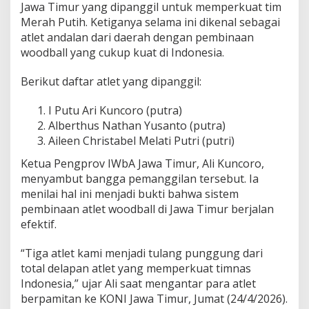
Jawa Timur yang dipanggil untuk memperkuat tim
g
Merah Putih. Ketiganya selama ini dikenal sebagai
O
p
atlet andalan dari daerah dengan pembinaan
e
woodball yang cukup kuat di Indonesia.
n
W
Berikut daftar atlet yang dipanggil:
o
o
I Putu Ari Kuncoro (putra)
d
b
Alberthus Nathan Yusanto (putra)
a
Aileen Christabel Melati Putri (putri)
l
l
Ketua Pengprov IWbA Jawa Timur, Ali Kuncoro,
C
menyambut bangga pemanggilan tersebut. Ia
h
menilai hal ini menjadi bukti bahwa sistem
a
pembinaan atlet woodball di Jawa Timur berjalan
m
p
efektif.
i
o
“Tiga atlet kami menjadi tulang punggung dari
n
total delapan atlet yang memperkuat timnas
s
Indonesia,” ujar Ali saat mengantar para atlet
h
i
berpamitan ke KONI Jawa Timur, Jumat (24/4/2026).
p