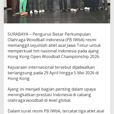
g
i
l
P
e
r
k
SURABAYA – Pengurus Besar Perkumpulan
u
Olahraga Woodball Indonesia (PB IWbA) resmi
a
t
memanggil sejumlah atlet asal Jawa Timur untuk
T
memperkuat tim nasional Indonesia pada ajang
i
Hong Kong Open Woodball Championship 2026.
m
n
Kejuaraan internasional tersebut dijadwalkan
a
s
berlangsung pada 29 April hingga 5 Mei 2026 di
d
Hong Kong.
i
H
Ajang ini menjadi bagian penting dalam upaya
o
meningkatkan prestasi Indonesia di cabang
n
g
olahraga woodball di level global.
K
o
Dalam surat resmi PB IWbA, tercatat tiga atlet asal
n