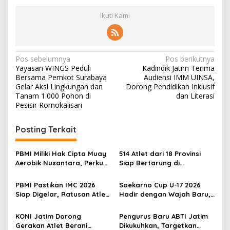
Ikuti Kami
N
Pos sebelumnya
Pos berikutnya
Yayasan WINGS Peduli
Kadindik Jatim Terima
a
Bersama Pemkot Surabaya
Audiensi IMM UINSA,
v
Gelar Aksi Lingkungan dan
Dorong Pendidikan Inklusif
Tanam 1.000 Pohon di
dan Literasi
i
Pesisir Romokalisari
g
Posting Terkait
a
s
PBMI Miliki Hak Cipta Muay
514 Atlet dari 18 Provinsi
i
Aerobik Nusantara, Perkuat
Siap Bertarung di
p
Pengembangan Muaythai
Indonesia Muaythai
Indonesia
Championship 2026 di
PBMI Pastikan IMC 2026
Soekarno Cup U-17 2026
o
Bekasi
Siap Digelar, Ratusan Atlet
Hadir dengan Wajah Baru,
s
Terbaik Indonesia Berlaga
Ada Wasit Perempuan dan
di Bekasi
Penghargaan Man of the
KONI Jatim Dorong
Pengurus Baru ABTI Jatim
Match
Gerakan Atlet Berani
Dikukuhkan, Targetkan