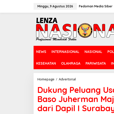
L
e
Minggu, 9 Agustus 2026
Pedoman Media Siber
w
a
t
i
k
e
k
o
n
NEWS
INTERNASIONAL
NASIONAL
POL
t
e
n
KESEHATAN
OLAHRAGA
PARIWISATA
I
Homepage
/
Advertorial
D
u
Dukung Peluang Us
k
u
Baso Juherman Maj
n
g
dari Dapil I Suraba
P
e