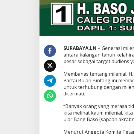
s
o
J
u
h
e
r
m
a
SURABAYA,LN –
Generasi milen
n
antara kalangan tahun kelahira
M
besar sebagai target audiens
a
j
u
Membahas tentang milenial, H.
J
Partai Bulan Bintang ini memb
a
untuk terhubung dengan milenial
d
dicermati.
i
C
a
“Banyak orang yang merasa tid
l
kita melihat kaum milenial, ki
e
ujar Bang Baso (sapaan akrabn
g
D
Menurut Anggota Komite Tetap
P