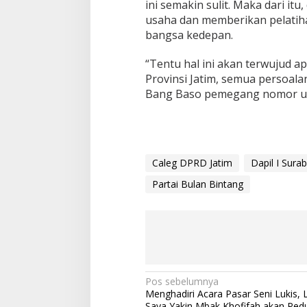
ini semakin sulit. Maka dari i
usaha dan memberikan pelatih
bangsa kedepan.
“Tentu hal ini akan terwujud 
Provinsi Jatim, semua persoalan
Bang Baso pemegang nomor uru
Caleg DPRD Jatim
Dapil I Sura
Partai Bulan Bintang
N
Pos sebelumnya
Menghadiri Acara Pasar Seni Lukis, L
a
Saya Yakin Mbak Khofifah akan Pedu