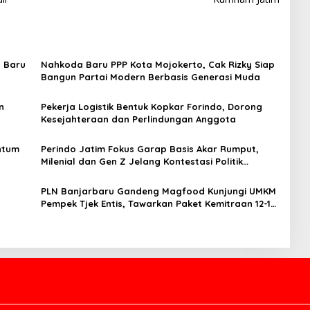
a Baru
Nahkoda Baru PPP Kota Mojokerto, Cak Rizky Siap
Bangun Partai Modern Berbasis Generasi Muda
n
Pekerja Logistik Bentuk Kopkar Forindo, Dorong
Kesejahteraan dan Perlindungan Anggota
ntum
Perindo Jatim Fokus Garap Basis Akar Rumput,
Milenial dan Gen Z Jelang Kontestasi Politik
Mendatang
PLN Banjarbaru Gandeng Magfood Kunjungi UMKM
Pempek Tjek Entis, Tawarkan Paket Kemitraan 12-15
Juta untuk Calon Pensiunan