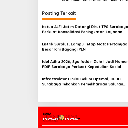
v
i
Posting Terkait
g
Ketua ALFI Jatim Datangi Dirut TPS Surabay
a
Perkuat Konsolidasi Peningkatan Layanan
s
Listrik Surplus, Lampu Tetap Mati: Pertanyaa
i
Besar Kini Bayangi PLN
p
o
Idul Adha 2026, Syaifuddin Zuhri: Jadi Mome
PDIP Surabaya Perkuat Kepedulian Sosial
s
Infrastruktur Dinilai Belum Optimal, DPRD
Surabaya Tekankan Pemeliharaan Saluran
Berkelanjutan