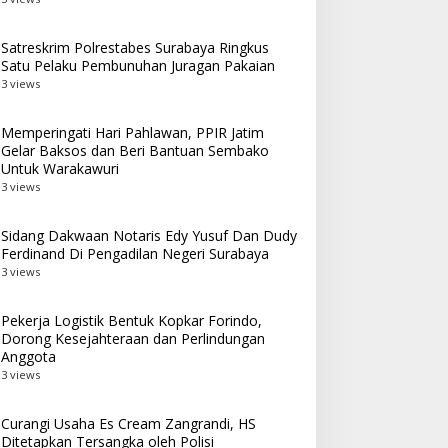
Satreskrim Polrestabes Surabaya Ringkus
Satu Pelaku Pembunuhan Juragan Pakaian
3 views
Memperingati Hari Pahlawan, PPIR Jatim
Gelar Baksos dan Beri Bantuan Sembako
Untuk Warakawuri
3 views
Sidang Dakwaan Notaris Edy Yusuf Dan Dudy
Ferdinand Di Pengadilan Negeri Surabaya
3 views
Pekerja Logistik Bentuk Kopkar Forindo,
Dorong Kesejahteraan dan Perlindungan
Anggota
3 views
Curangi Usaha Es Cream Zangrandi, HS
Ditetapkan Tersangka oleh Polisi