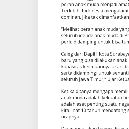
R
peran anak muda menjadi amat
D
Terlebih, Indonesia mengalami
J
dominan. Jika tak dimanfaatka
a
t
“Melihat peran anak muda yang
i
m
seluruh ide-ide anak muda di P
d
perlu didamping untuk bisa tu
a
r
Caleg dari Dapil I Kota Surabay
i
baru yang bisa dilakukan ana
D
a
kapasitas keilmuannya akan di
p
serta didampingi untuk senan
i
seluruh Jawa Timur,” ujar Ket
l
I
Ketika ditanya mengapa memili
S
u
anak muda adalah kekuatan be
r
adalah aset penting suatu ne
a
kita lihat 10 tahun mendatang s
b
ucapnya.
a
y
a
Dia mengatakan bahwa dirinya 