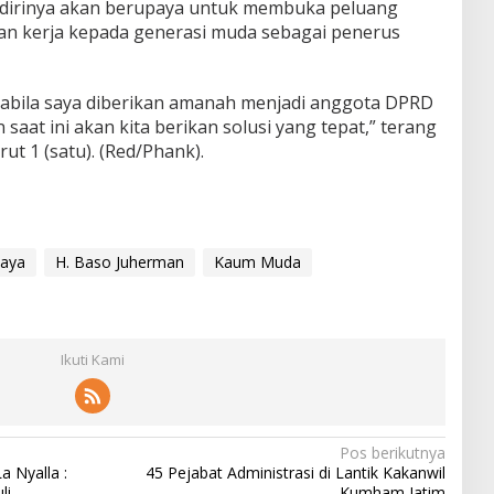
tu, dirinya akan berupaya untuk membuka peluang
an kerja kepada generasi muda sebagai penerus
apabila saya diberikan amanah menjadi anggota DPRD
 saat ini akan kita berikan solusi yang tepat,” terang
t 1 (satu). (Red/Phank).
baya
H. Baso Juherman
Kaum Muda
Ikuti Kami
Pos berikutnya
a Nyalla :
45 Pejabat Administrasi di Lantik Kakanwil
li
Kumham Jatim