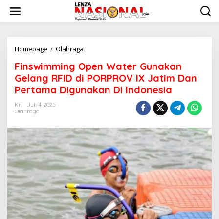
L
e
w
a
t
i
Homepage
/
Olahraga
F
k
i
Finswimming Open Water Gunakan
e
n
k
s
Gelang RFID di PORPROV IX Jatim Dan
o
w
Pertama Digunakan Di Indonesia
n
i
t
m
Kri
Juli 4, 2025
e
m
Olahraga
n
i
n
g
O
p
e
n
W
a
t
e
r