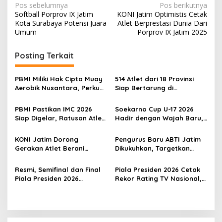
N
Pos sebelumnya
Pos berikutnya
Softball Porprov IX Jatim
KONI Jatim Optimistis Cetak
a
Kota Surabaya Potensi Juara
Atlet Berprestasi Dunia Dari
v
Umum
Porprov IX Jatim 2025
i
Posting Terkait
g
a
PBMI Miliki Hak Cipta Muay
514 Atlet dari 18 Provinsi
s
Aerobik Nusantara, Perkuat
Siap Bertarung di
Pengembangan Muaythai
Indonesia Muaythai
i
Indonesia
Championship 2026 di
PBMI Pastikan IMC 2026
Soekarno Cup U-17 2026
p
Bekasi
Siap Digelar, Ratusan Atlet
Hadir dengan Wajah Baru,
Terbaik Indonesia Berlaga
Ada Wasit Perempuan dan
o
di Bekasi
Penghargaan Man of the
KONI Jatim Dorong
Pengurus Baru ABTI Jatim
s
Match
Gerakan Atlet Berani
Dikukuhkan, Targetkan
Bercerita, M. Nabil Soroti
Jawa Timur Jadi
Tekanan Mental Atlet Laki-
Barometer Bola Tangan
Resmi, Semifinal dan Final
Piala Presiden 2026 Cetak
Laki
Indonesia
Piala Presiden 2026
Rekor Rating TV Nasional,
Dipindah ke Bali, Surabaya
Hadiah Juara Naik Jadi
Gagal Jadi Tuan Rumah
Rp8 Miliar
Laga Puncak