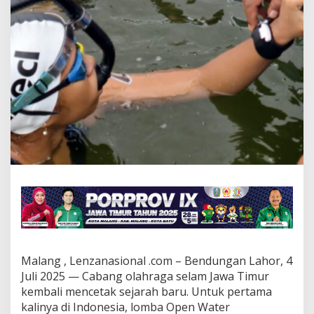
V
I
X
J
a
t
i
m
D
a
n
P
e
r
t
a
m
a
D
i
Malang , Lenzanasional .com – Bendungan Lahor, 4
g
Juli 2025 — Cabang olahraga selam Jawa Timur
u
n
kembali mencetak sejarah baru. Untuk pertama
a
kalinya di Indonesia, lomba Open Water
k