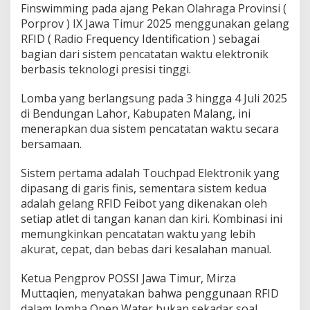
Finswimming pada ajang Pekan Olahraga Provinsi (
a
Porprov ) IX Jawa Timur 2025 menggunakan gelang
n
D
RFID ( Radio Frequency Identification ) sebagai
i
bagian dari sistem pencatatan waktu elektronik
I
berbasis teknologi presisi tinggi.
n
d
Lomba yang berlangsung pada 3 hingga 4 Juli 2025
o
n
di Bendungan Lahor, Kabupaten Malang, ini
e
menerapkan dua sistem pencatatan waktu secara
s
bersamaan.
i
a
Sistem pertama adalah Touchpad Elektronik yang
dipasang di garis finis, sementara sistem kedua
adalah gelang RFID Feibot yang dikenakan oleh
setiap atlet di tangan kanan dan kiri. Kombinasi ini
memungkinkan pencatatan waktu yang lebih
akurat, cepat, dan bebas dari kesalahan manual.
Ketua Pengprov POSSI Jawa Timur, Mirza
Muttaqien, menyatakan bahwa penggunaan RFID
dalam lomba Open Water bukan sekadar soal