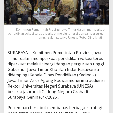
a
d
i
n
d
i
Komitmen Pemerintah Provinsi Jawa Timur dalam memperkuat
k
pendidikan vokasi terus diperkuat melalui sinergi dengan perguruan
J
tinggi, salah satunya Unesa. (Foto: Dindik Jatim)
a
t
i
SURABAYA – Komitmen Pemerintah Provinsi Jawa
m
B
Timur dalam memperkuat pendidikan vokasi terus
a
diperkuat melalui sinergi dengan perguruan tinggi.
h
Gubernur Jawa Timur Khofifah Indar Parawansa
a
didampingi Kepala Dinas Pendidikan (Kadindik)
s
Jawa Timur Aries Agung Paewai menerima audiensi
P
e
Rektor Universitas Negeri Surabaya (UNESA)
n
beserta jajaran di Gedung Negara Grahadi,
g
Surabaya, Senin (6/7/2026).
u
a
Pertemuan tersebut membahas berbagai strategi
t
a