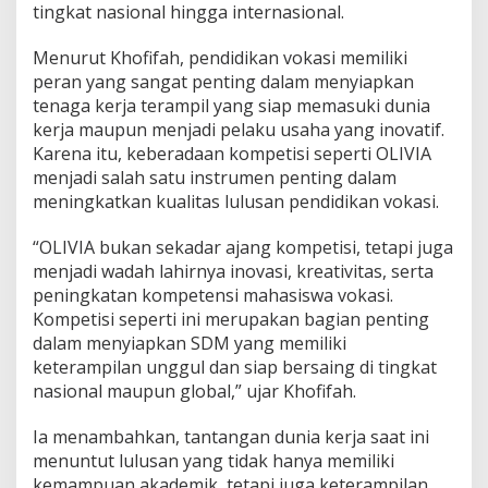
tingkat nasional hingga internasional.
N
E
Menurut Khofifah, pendidikan vokasi memiliki
S
A
peran yang sangat penting dalam menyiapkan
,
tenaga kerja terampil yang siap memasuki dunia
O
kerja maupun menjadi pelaku usaha yang inovatif.
L
Karena itu, keberadaan kompetisi seperti OLIVIA
I
V
menjadi salah satu instrumen penting dalam
I
meningkatkan kualitas lulusan pendidikan vokasi.
A
J
“OLIVIA bukan sekadar ajang kompetisi, tetapi juga
a
menjadi wadah lahirnya inovasi, kreativitas, serta
d
i
peningkatan kompetensi mahasiswa vokasi.
A
Kompetisi seperti ini merupakan bagian penting
j
dalam menyiapkan SDM yang memiliki
a
keterampilan unggul dan siap bersaing di tingkat
n
nasional maupun global,” ujar Khofifah.
g
C
e
Ia menambahkan, tantangan dunia kerja saat ini
t
menuntut lulusan yang tidak hanya memiliki
a
kemampuan akademik, tetapi juga keterampilan