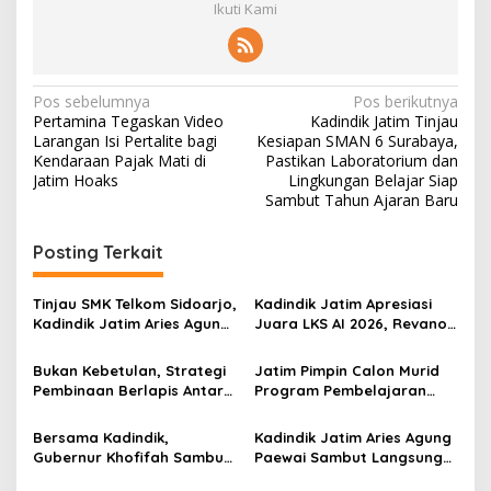
Ikuti Kami
N
Pos sebelumnya
Pos berikutnya
Pertamina Tegaskan Video
Kadindik Jatim Tinjau
a
Larangan Isi Pertalite bagi
Kesiapan SMAN 6 Surabaya,
v
Kendaraan Pajak Mati di
Pastikan Laboratorium dan
Jatim Hoaks
Lingkungan Belajar Siap
i
Sambut Tahun Ajaran Baru
g
Posting Terkait
a
s
Tinjau SMK Telkom Sidoarjo,
Kadindik Jatim Apresiasi
i
Kadindik Jatim Aries Agung
Juara LKS AI 2026, Revano
p
Paewai: Ruang Kelas
Terima Bantuan Pendidikan
Representatif Tingkatkan
dari Gubernur Khofifah
Bukan Kebetulan, Strategi
Jatim Pimpin Calon Murid
o
Kualitas Pembelajaran
Pembinaan Berlapis Antar
Program Pembelajaran
s
Jatim Cetak Quattrick
Jarak Jauh Nasional, 109
Juara Umum LKS Nasional
ATS Lolos Verifikasi dan
Bersama Kadindik,
Kadindik Jatim Aries Agung
Siap Belajar
Gubernur Khofifah Sambut
Paewai Sambut Langsung
Kontingen Jatim Juara
Kontingen Juara Umum LKS