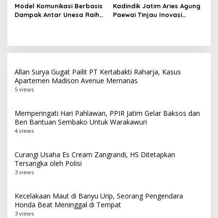
Umum LKS Dikmen Nasional
Dikmen Nasional 2026 di
Model Komunikasi Berbasis
Kadindik Jatim Aries Agung
2026 di Grahadi
Pasar Turi
Dampak Antar Unesa Raih
Paewai Tinjau Inovasi
Top 3 Media Relations
Peserta PKN Tingkat II
Awards 2026 Kategori
Angkatan IV 2026 di
Siaran Pers Terbaik
Makassar
Allan Surya Gugat Pailit PT Kertabakti Raharja, Kasus
Apartemen Madison Avenue Memanas
5 views
Memperingati Hari Pahlawan, PPIR Jatim Gelar Baksos dan
Beri Bantuan Sembako Untuk Warakawuri
4 views
Curangi Usaha Es Cream Zangrandi, HS Ditetapkan
Tersangka oleh Polisi
3 views
Kecelakaan Maut di Banyu Urip, Seorang Pengendara
Honda Beat Meninggal di Tempat
3 views