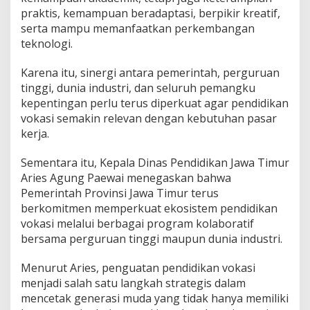
k
praktis, kemampuan beradaptasi, berpikir kreatif,
S
D
serta mampu memanfaatkan perkembangan
M
teknologi.
U
n
Karena itu, sinergi antara pemerintah, perguruan
g
tinggi, dunia industri, dan seluruh pemangku
g
u
kepentingan perlu terus diperkuat agar pendidikan
l
vokasi semakin relevan dengan kebutuhan pasar
kerja.
Sementara itu, Kepala Dinas Pendidikan Jawa Timur
Aries Agung Paewai menegaskan bahwa
Pemerintah Provinsi Jawa Timur terus
berkomitmen memperkuat ekosistem pendidikan
vokasi melalui berbagai program kolaboratif
bersama perguruan tinggi maupun dunia industri.
Menurut Aries, penguatan pendidikan vokasi
menjadi salah satu langkah strategis dalam
mencetak generasi muda yang tidak hanya memiliki