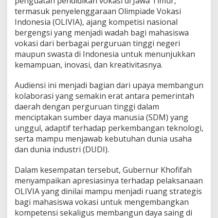
penguatan pendidikan vokasi di Jawa Timur,
n
termasuk penyelenggaraan Olimpiade Vokasi
P
Indonesia (OLIVIA), ajang kompetisi nasional
e
bergengsi yang menjadi wadah bagi mahasiswa
n
d
vokasi dari berbagai perguruan tinggi negeri
i
maupun swasta di Indonesia untuk menunjukkan
d
kemampuan, inovasi, dan kreativitasnya.
i
k
Audiensi ini menjadi bagian dari upaya membangun
a
n
kolaborasi yang semakin erat antara pemerintah
V
daerah dengan perguruan tinggi dalam
o
menciptakan sumber daya manusia (SDM) yang
k
unggul, adaptif terhadap perkembangan teknologi,
a
serta mampu menjawab kebutuhan dunia usaha
s
i
dan dunia industri (DUDI).
B
e
Dalam kesempatan tersebut, Gubernur Khofifah
r
menyampaikan apresiasinya terhadap pelaksanaan
s
OLIVIA yang dinilai mampu menjadi ruang strategis
a
m
bagi mahasiswa vokasi untuk mengembangkan
a
kompetensi sekaligus membangun daya saing di
U