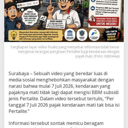
e
o
L
a
r
a
n
g
a
Tangkapan layar video hoaks yang menyebar informasi tidak benar
n
mengenai larangan pengisian Pertalite bagi kendaraan dengan
I
pajak mati. (Foto: Istimewa)
s
i
P
Surabaya – Sebuah video yang beredar luas di
e
media sosial menghebohkan masyarakat dengan
r
narasi bahwa mulai 7 Juli 2026, kendaraan yang
t
a
pajaknya mati tidak lagi dapat mengisi BBM subsidi
l
jenis Pertalite. Dalam video tersebut tertulis, “Per
i
tanggal 7 Juli 2026 pajak kendaraan mati tak bisa isi
t
Pertalite.”
e
b
a
Informasi tersebut sontak memicu beragam
g