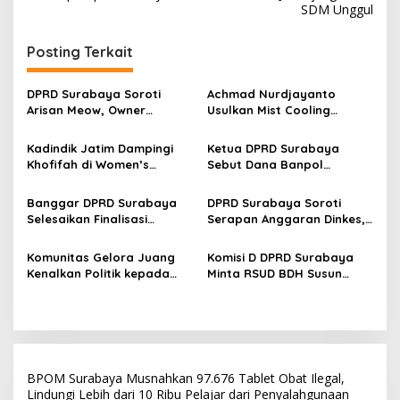
SDM Unggul
g
a
Posting Terkait
s
i
DPRD Surabaya Soroti
Achmad Nurdjayanto
p
Arisan Meow, Owner
Usulkan Mist Cooling
Sepakat Kembalikan Dana
System, Solusi Sejukkan
o
Member Secara Bertahap
Surabaya di Tengah Cuaca
Kadindik Jatim Dampingi
Ketua DPRD Surabaya
Panas
s
Khofifah di Women’s
Sebut Dana Banpol
Leadership Forum 2026,
Berperan Topang
Perkuat Kepemimpinan
Pendidikan Politik
Banggar DPRD Surabaya
DPRD Surabaya Soroti
Perempuan untuk Indonesia
Masyarakat
Selesaikan Finalisasi
Serapan Anggaran Dinkes,
Berdampak
Pertanggungjawaban APBD
Pengadaan Alkes hingga
2025, Paripurna Digelar 27
Layanan Kesehatan Jadi
Komunitas Gelora Juang
Komisi D DPRD Surabaya
Juli
Perhatian
Kenalkan Politik kepada
Minta RSUD BDH Susun
Anak Muda Lewat
Target Pendapatan Lebih
Kunjungan ke DPRD
Rasional
Surabaya
BPOM Surabaya Musnahkan 97.676 Tablet Obat Ilegal,
Lindungi Lebih dari 10 Ribu Pelajar dari Penyalahgunaan