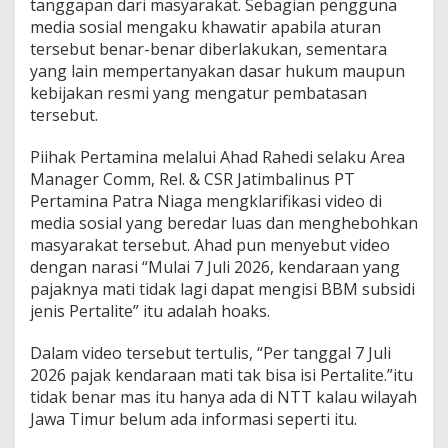
tanggapan dari masyarakat. Sebagian pengguna
i
media sosial mengaku khawatir apabila aturan
K
tersebut benar-benar diberlakukan, sementara
e
n
yang lain mempertanyakan dasar hukum maupun
d
kebijakan resmi yang mengatur pembatasan
a
tersebut.
r
a
Piihak Pertamina melalui Ahad Rahedi selaku Area
a
n
Manager Comm, Rel. & CSR Jatimbalinus PT
P
Pertamina Patra Niaga mengklarifikasi video di
a
media sosial yang beredar luas dan menghebohkan
j
masyarakat tersebut. Ahad pun menyebut video
a
dengan narasi “Mulai 7 Juli 2026, kendaraan yang
k
M
pajaknya mati tidak lagi dapat mengisi BBM subsidi
a
jenis Pertalite” itu adalah hoaks.
t
i
Dalam video tersebut tertulis, “Per tanggal 7 Juli
d
2026 pajak kendaraan mati tak bisa isi Pertalite.”itu
i
J
tidak benar mas itu hanya ada di NTT kalau wilayah
a
Jawa Timur belum ada informasi seperti itu.
t
i