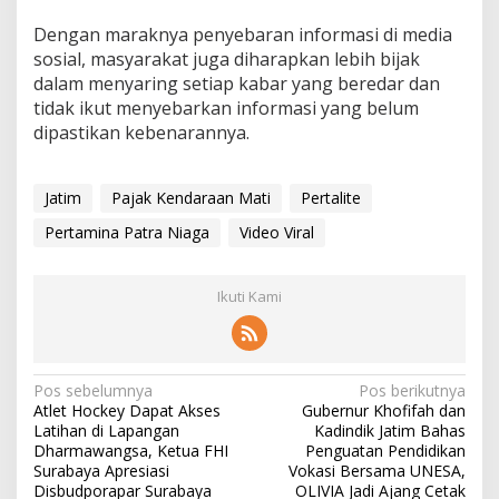
Dengan maraknya penyebaran informasi di media
sosial, masyarakat juga diharapkan lebih bijak
dalam menyaring setiap kabar yang beredar dan
tidak ikut menyebarkan informasi yang belum
dipastikan kebenarannya.
Jatim
Pajak Kendaraan Mati
Pertalite
Pertamina Patra Niaga
Video Viral
Ikuti Kami
N
Pos sebelumnya
Pos berikutnya
Atlet Hockey Dapat Akses
Gubernur Khofifah dan
a
Latihan di Lapangan
Kadindik Jatim Bahas
v
Dharmawangsa, Ketua FHI
Penguatan Pendidikan
Surabaya Apresiasi
Vokasi Bersama UNESA,
i
Disbudporapar Surabaya
OLIVIA Jadi Ajang Cetak