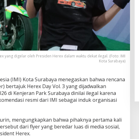
ex yang digelar oleh Presiden Herex dalam waktu dekat ilegal. (Foto: IMI
Kota Surabaya)
nesia (IMI) Kota Surabaya menegaskan bahwa rencana
r) bertajuk Herex Day Vol. 3 yang dijadwalkan
26 di Kenjeran Park Surabaya dinilai ilegal karena
ekomendasi resmi dari IMI sebagai induk organisasi
surin, mengungkapkan bahwa pihaknya pertama kali
sebut dari flyer yang beredar luas di media sosial,
ident Herex.