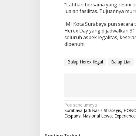
“Latihan bersama yang resmi tid
jualan fasilitas. Tujuannya mu
IMI Kota Surabaya pun secara 
Herex Day yang dijadwalkan 31 
seluruh aspek legalitas, kesel
dipenuhi.
Balap Herex Ilegal
Balap Liar
N
Pos sebelumnya
Surabaya Jadi Basis Strategis, HON
a
Ekspansi Nasional Lewat Experience
v
i
Posting Terkait