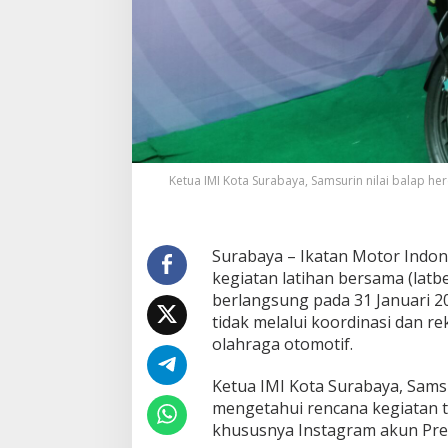
H
e
r
e
x
D
a
y
d
i
Ketua IMI Kota Surabaya, Samsurin nilai balap her
K
e
n
j
Surabaya – Ikatan Motor Indo
e
kegiatan latihan bersama (latbe
r
a
berlangsung pada 31 Januari 20
n
tidak melalui koordinasi dan r
I
olahraga otomotif.
l
e
Ketua IMI Kota Surabaya, Sam
g
a
mengetahui rencana kegiatan ter
l
khususnya Instagram akun Pres
,