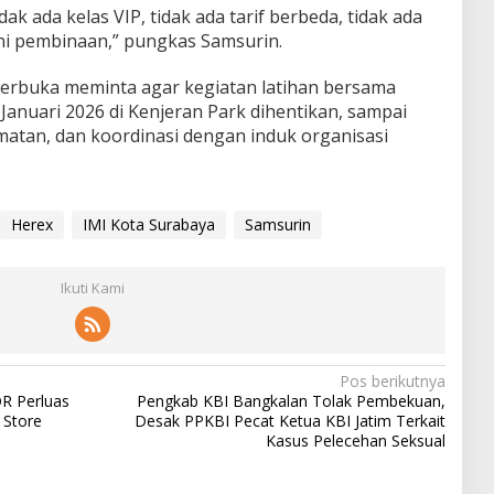
ak ada kelas VIP, tidak ada tarif berbeda, tidak ada
rni pembinaan,” pungkas Samsurin.
terbuka meminta agar kegiatan latihan bersama
Januari 2026 di Kenjeran Park dihentikan, sampai
amatan, dan koordinasi dengan induk organisasi
Herex
IMI Kota Surabaya
Samsurin
Ikuti Kami
Pos berikutnya
OR Perluas
Pengkab KBI Bangkalan Tolak Pembekuan,
 Store
Desak PPKBI Pecat Ketua KBI Jatim Terkait
Kasus Pelecehan Seksual