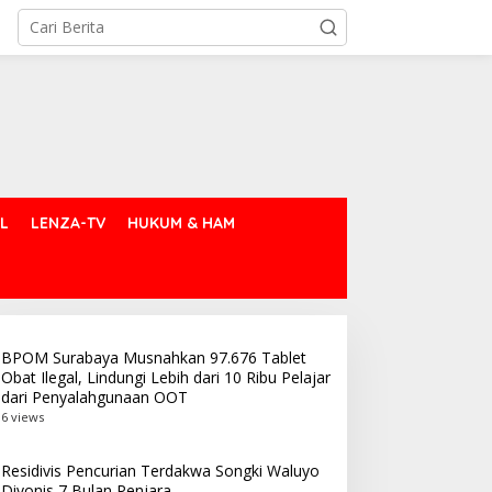
L
LENZA-TV
HUKUM & HAM
BPOM Surabaya Musnahkan 97.676 Tablet
Obat Ilegal, Lindungi Lebih dari 10 Ribu Pelajar
dari Penyalahgunaan OOT
6 views
Residivis Pencurian Terdakwa Songki Waluyo
Divonis 7 Bulan Penjara