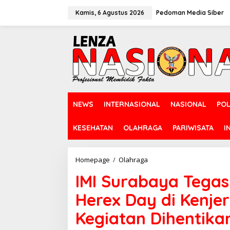
L
e
Kamis, 6 Agustus 2026
Pedoman Media Siber
w
a
t
i
k
e
k
o
n
NEWS
INTERNASIONAL
NASIONAL
POL
t
e
n
KESEHATAN
OLAHRAGA
PARIWISATA
I
Homepage
/
Olahraga
I
M
IMI Surabaya Tega
I
S
Herex Day di Kenjer
u
r
Kegiatan Dihentika
a
b