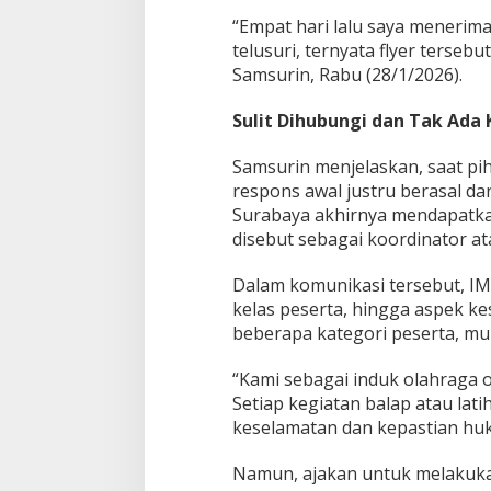
S
“Empat hari lalu saya menerima
e
telusuri, ternyata flyer tersebu
r
u
Samsurin, Rabu (28/1/2026).
k
a
Sulit Dihubungi dan Tak Ada 
n
K
Samsurin menjelaskan, saat p
e
respons awal justru berasal dari
g
i
Surabaya akhirnya mendapatk
a
disebut sebagai koordinator ata
t
a
Dalam komunikasi tersebut, IM
n
kelas peserta, hingga aspek k
D
i
beberapa kategori peserta, mula
h
e
“Kami sebagai induk olahraga o
n
Setiap kegiatan balap atau lat
t
keselamatan dan kepastian huk
i
k
a
Namun, ajakan untuk melakukan
n