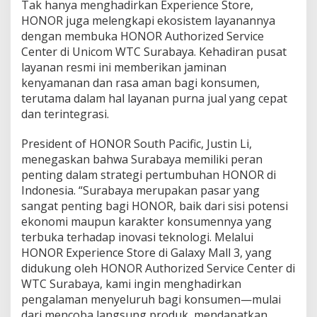
Tak hanya menghadirkan Experience Store,
S
HONOR juga melengkapi ekosistem layanannya
t
dengan membuka HONOR Authorized Service
o
r
Center di Unicom WTC Surabaya. Kehadiran pusat
e
layanan resmi ini memberikan jaminan
kenyamanan dan rasa aman bagi konsumen,
terutama dalam hal layanan purna jual yang cepat
dan terintegrasi.
President of HONOR South Pacific, Justin Li,
menegaskan bahwa Surabaya memiliki peran
penting dalam strategi pertumbuhan HONOR di
Indonesia. “Surabaya merupakan pasar yang
sangat penting bagi HONOR, baik dari sisi potensi
ekonomi maupun karakter konsumennya yang
terbuka terhadap inovasi teknologi. Melalui
HONOR Experience Store di Galaxy Mall 3, yang
didukung oleh HONOR Authorized Service Center di
WTC Surabaya, kami ingin menghadirkan
pengalaman menyeluruh bagi konsumen—mulai
dari mencoba langsung produk, mendapatkan