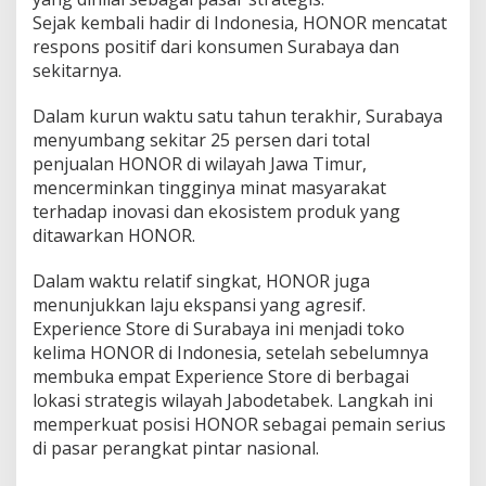
s
Sejak kembali hadir di Indonesia, HONOR mencatat
i
respons positif dari konsumen Surabaya dan
N
sekitarnya.
a
s
i
Dalam kurun waktu satu tahun terakhir, Surabaya
o
menyumbang sekitar 25 persen dari total
n
penjualan HONOR di wilayah Jawa Timur,
a
mencerminkan tingginya minat masyarakat
l
terhadap inovasi dan ekosistem produk yang
L
e
ditawarkan HONOR.
w
a
Dalam waktu relatif singkat, HONOR juga
t
menunjukkan laju ekspansi yang agresif.
E
Experience Store di Surabaya ini menjadi toko
x
p
kelima HONOR di Indonesia, setelah sebelumnya
e
membuka empat Experience Store di berbagai
r
lokasi strategis wilayah Jabodetabek. Langkah ini
i
memperkuat posisi HONOR sebagai pemain serius
e
n
di pasar perangkat pintar nasional.
c
e