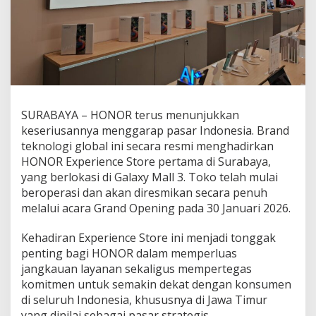
a
t
e
g
i
s
,
H
O
SURABAYA – HONOR terus menunjukkan
N
keseriusannya menggarap pasar Indonesia. Brand
O
teknologi global ini secara resmi menghadirkan
R
HONOR Experience Store pertama di Surabaya,
P
e
yang berlokasi di Galaxy Mall 3. Toko telah mulai
r
beroperasi dan akan diresmikan secara penuh
l
melalui acara Grand Opening pada 30 Januari 2026.
u
a
Kehadiran Experience Store ini menjadi tonggak
s
E
penting bagi HONOR dalam memperluas
k
jangkauan layanan sekaligus mempertegas
s
komitmen untuk semakin dekat dengan konsumen
p
di seluruh Indonesia, khususnya di Jawa Timur
a
n
yang dinilai sebagai pasar strategis.