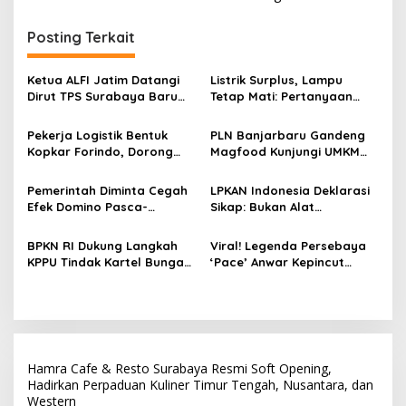
i
g
Posting Terkait
a
s
Ketua ALFI Jatim Datangi
Listrik Surplus, Lampu
Dirut TPS Surabaya Baru
Tetap Mati: Pertanyaan
i
Perkuat Konsolidasi
Besar Kini Bayangi PLN
p
Peningkatan Layanan
Pekerja Logistik Bentuk
PLN Banjarbaru Gandeng
Kopkar Forindo, Dorong
Magfood Kunjungi UMKM
o
Kesejahteraan dan
Pempek Tjek Entis,
s
Perlindungan Anggota
Tawarkan Paket Kemitraan
Pemerintah Diminta Cegah
LPKAN Indonesia Deklarasi
12-15 Juta untuk Calon
Efek Domino Pasca-
Sikap: Bukan Alat
Pensiunan
Kenaikan BBM Nonsubsidi
Kekuasaan, Siap Hadapi
Tekanan
BPKN RI Dukung Langkah
Viral! Legenda Persebaya
KPPU Tindak Kartel Bunga
‘Pace’ Anwar Kepincut
Pinjol
Steak Bakar Kangen, Spot
Bukber Paling Hype di
Jantung Kota Surabaya
Hamra Cafe & Resto Surabaya Resmi Soft Opening,
Hadirkan Perpaduan Kuliner Timur Tengah, Nusantara, dan
Western