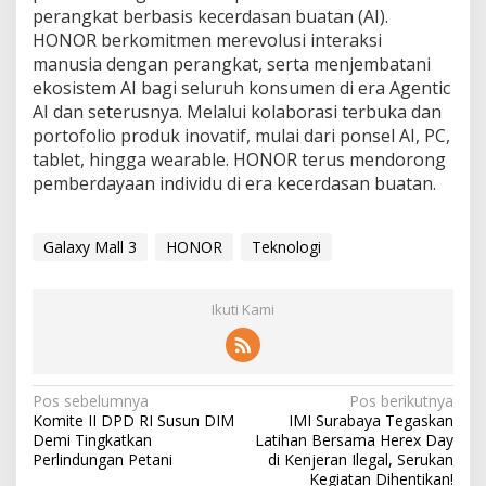
perangkat berbasis kecerdasan buatan (AI).
HONOR berkomitmen merevolusi interaksi
manusia dengan perangkat, serta menjembatani
ekosistem AI bagi seluruh konsumen di era Agentic
AI dan seterusnya. Melalui kolaborasi terbuka dan
portofolio produk inovatif, mulai dari ponsel AI, PC,
tablet, hingga wearable. HONOR terus mendorong
pemberdayaan individu di era kecerdasan buatan.
Galaxy Mall 3
HONOR
Teknologi
Ikuti Kami
N
Pos sebelumnya
Pos berikutnya
Komite II DPD RI Susun DIM
IMI Surabaya Tegaskan
a
Demi Tingkatkan
Latihan Bersama Herex Day
v
Perlindungan Petani
di Kenjeran Ilegal, Serukan
Kegiatan Dihentikan!