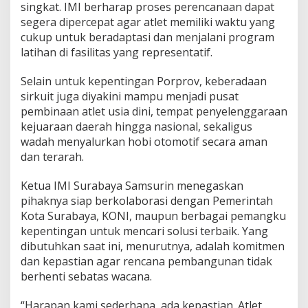
singkat. IMI berharap proses perencanaan dapat
a
segera dipercepat agar atlet memiliki waktu yang
y
cukup untuk beradaptasi dan menjalani program
a
T
latihan di fasilitas yang representatif.
a
g
Selain untuk kepentingan Porprov, keberadaan
i
sirkuit juga diyakini mampu menjadi pusat
h
pembinaan atlet usia dini, tempat penyelenggaraan
J
a
kejuaraan daerah hingga nasional, sekaligus
n
wadah menyalurkan hobi otomotif secara aman
j
dan terarah.
i
P
Ketua IMI Surabaya Samsurin menegaskan
e
m
pihaknya siap berkolaborasi dengan Pemerintah
k
Kota Surabaya, KONI, maupun berbagai pemangku
o
kepentingan untuk mencari solusi terbaik. Yang
t
dibutuhkan saat ini, menurutnya, adalah komitmen
dan kepastian agar rencana pembangunan tidak
berhenti sebatas wacana.
“Harapan kami sederhana, ada kepastian. Atlet