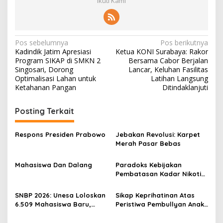
Ikuti Kami
N
Pos sebelumnya
Pos berikutnya
Kadindik Jatim Apresiasi
Ketua KONI Surabaya: Rakor
a
Program SIKAP di SMKN 2
Bersama Cabor Berjalan
v
Singosari, Dorong
Lancar, Keluhan Fasilitas
Optimalisasi Lahan untuk
Latihan Langsung
i
Ketahanan Pangan
Ditindaklanjuti
g
Posting Terkait
a
s
Respons Presiden Prabowo
Jebakan Revolusi: Karpet
i
Merah Pasar Bebas
p
Mahasiswa Dan Dalang
Paradoks Kebijakan
o
Pembatasan Kadar Nikotin:
s
Tangan Kanan Membangun,
Tangan Kiri Meruntuhkan
SNBP 2026: Unesa Loloskan
Sikap Keprihatinan Atas
6.509 Mahasiswa Baru,
Peristiwa Pembullyan Anak
1.293 Penerima KIP Kuliah
Berkebutuhan Khusus di
Sebuah SMK Swasta di