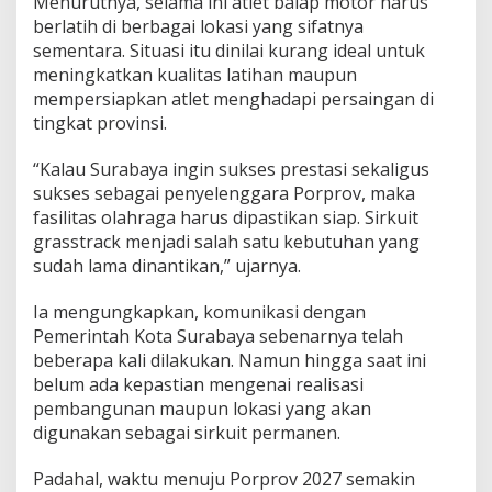
Menurutnya, selama ini atlet balap motor harus
T
berlatih di berbagai lokasi yang sifatnya
e
sementara. Situasi itu dinilai kurang ideal untuk
r
meningkatkan kualitas latihan maupun
e
a
mempersiapkan atlet menghadapi persaingan di
l
tingkat provinsi.
i
s
“Kalau Surabaya ingin sukses prestasi sekaligus
a
sukses sebagai penyelenggara Porprov, maka
s
i
fasilitas olahraga harus dipastikan siap. Sirkuit
,
grasstrack menjadi salah satu kebutuhan yang
K
sudah lama dinantikan,” ujarnya.
e
t
Ia mengungkapkan, komunikasi dengan
u
a
Pemerintah Kota Surabaya sebenarnya telah
I
beberapa kali dilakukan. Namun hingga saat ini
M
belum ada kepastian mengenai realisasi
I
pembangunan maupun lokasi yang akan
S
digunakan sebagai sirkuit permanen.
u
r
a
Padahal, waktu menuju Porprov 2027 semakin
b