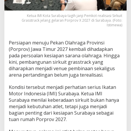
2
7
,
Ketua IMI Kota Surabaya tagih janji Pemkot realisasi Sirkuit
S
Grasstrack jelang gelaran Porprov X 2027 di Surabaya. (Foto:
i
Istimewa)
r
k
u
Persiapan menuju Pekan Olahraga Provinsi
i
(Porprov) Jawa Timur 2027 kembali dihadapkan
t
pada persoalan kesiapan sarana olahraga. Hingga
G
kini, pembangunan sirkuit grasstrack yang
r
a
diharapkan menjadi venue pembinaan sekaligus
s
arena pertandingan belum juga terealisasi.
s
t
Kondisi tersebut menjadi perhatian serius Ikatan
r
Motor Indonesia (IMI) Surabaya. Ketua IMI
a
c
Surabaya menilai keberadaan sirkuit bukan hanya
k
menjadi kebutuhan atlet, tetapi juga menjadi
B
bagian penting dari kesiapan Surabaya sebagai
e
tuan rumah Porprov 2027.
l
u
m