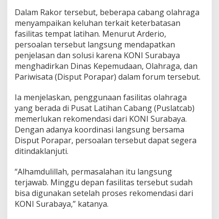
h
Dalam Rakor tersebut, beberapa cabang olahraga
a
menyampaikan keluhan terkait keterbatasan
n
fasilitas tempat latihan. Menurut Arderio,
L
a
persoalan tersebut langsung mendapatkan
n
penjelasan dan solusi karena KONI Surabaya
g
menghadirkan Dinas Kepemudaan, Olahraga, dan
s
Pariwisata (Disput Porapar) dalam forum tersebut.
u
n
g
Ia menjelaskan, penggunaan fasilitas olahraga
D
yang berada di Pusat Latihan Cabang (Puslatcab)
i
memerlukan rekomendasi dari KONI Surabaya.
t
Dengan adanya koordinasi langsung bersama
i
Disput Porapar, persoalan tersebut dapat segera
n
d
ditindaklanjuti.
a
k
“Alhamdulillah, permasalahan itu langsung
l
terjawab. Minggu depan fasilitas tersebut sudah
a
bisa digunakan setelah proses rekomendasi dari
n
j
KONI Surabaya,” katanya.
u