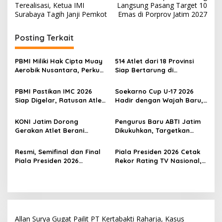
v
Terealisasi, Ketua IMI
Langsung Pasang Target 10
Surabaya Tagih Janji Pemkot
Emas di Porprov Jatim 2027
i
g
Posting Terkait
a
s
PBMI Miliki Hak Cipta Muay
514 Atlet dari 18 Provinsi
Aerobik Nusantara, Perkuat
Siap Bertarung di
i
Pengembangan Muaythai
Indonesia Muaythai
p
Indonesia
Championship 2026 di
PBMI Pastikan IMC 2026
Soekarno Cup U-17 2026
Bekasi
Siap Digelar, Ratusan Atlet
Hadir dengan Wajah Baru,
o
Terbaik Indonesia Berlaga
Ada Wasit Perempuan dan
s
di Bekasi
Penghargaan Man of the
KONI Jatim Dorong
Pengurus Baru ABTI Jatim
Match
Gerakan Atlet Berani
Dikukuhkan, Targetkan
Bercerita, M. Nabil Soroti
Jawa Timur Jadi
Tekanan Mental Atlet Laki-
Barometer Bola Tangan
Resmi, Semifinal dan Final
Piala Presiden 2026 Cetak
Laki
Indonesia
Piala Presiden 2026
Rekor Rating TV Nasional,
Dipindah ke Bali, Surabaya
Hadiah Juara Naik Jadi
Gagal Jadi Tuan Rumah
Rp8 Miliar
Laga Puncak
Allan Surya Gugat Pailit PT Kertabakti Raharja, Kasus