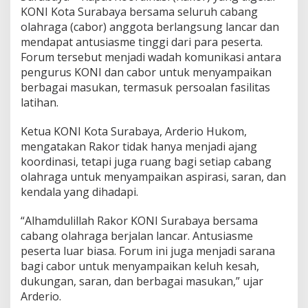
n
KONI Kota Surabaya bersama seluruh cabang
c
olahraga (cabor) anggota berlangsung lancar dan
a
mendapat antusiasme tinggi dari para peserta.
r
Forum tersebut menjadi wadah komunikasi antara
,
pengurus KONI dan cabor untuk menyampaikan
K
e
berbagai masukan, termasuk persoalan fasilitas
l
latihan.
u
h
Ketua KONI Kota Surabaya, Arderio Hukom,
a
mengatakan Rakor tidak hanya menjadi ajang
n
F
koordinasi, tetapi juga ruang bagi setiap cabang
a
olahraga untuk menyampaikan aspirasi, saran, dan
s
kendala yang dihadapi.
i
l
“Alhamdulillah Rakor KONI Surabaya bersama
i
t
cabang olahraga berjalan lancar. Antusiasme
a
peserta luar biasa. Forum ini juga menjadi sarana
s
bagi cabor untuk menyampaikan keluh kesah,
L
dukungan, saran, dan berbagai masukan,” ujar
a
t
Arderio.
i