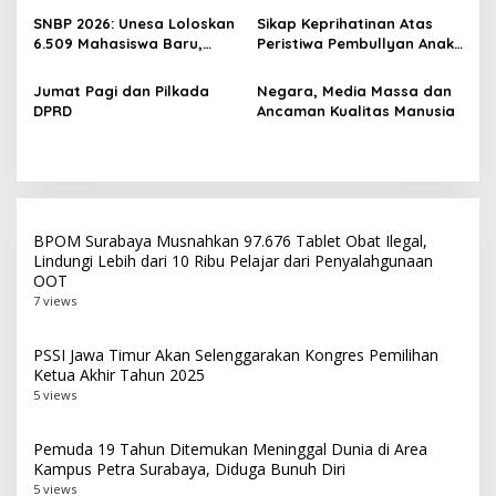
Tangan Kiri Meruntuhkan
SNBP 2026: Unesa Loloskan
Sikap Keprihatinan Atas
6.509 Mahasiswa Baru,
Peristiwa Pembullyan Anak
1.293 Penerima KIP Kuliah
Berkebutuhan Khusus di
Sebuah SMK Swasta di
Jumat Pagi dan Pilkada
Negara, Media Massa dan
Surabaya
DPRD
Ancaman Kualitas Manusia
BPOM Surabaya Musnahkan 97.676 Tablet Obat Ilegal,
Lindungi Lebih dari 10 Ribu Pelajar dari Penyalahgunaan
OOT
7 views
PSSI Jawa Timur Akan Selenggarakan Kongres Pemilihan
Ketua Akhir Tahun 2025
5 views
Pemuda 19 Tahun Ditemukan Meninggal Dunia di Area
Kampus Petra Surabaya, Diduga Bunuh Diri
5 views