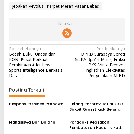
Jebakan Revolusi: Karpet Merah Pasar Bebas
Ikuti Kami
N
Pos sebelumnya
Pos berikutnya
Bedah Buku, Unesa dan
DPRD Surabaya Soroti
a
KONI Pusat Perkuat
SiLPA Rp516 Miliar, Fraksi
v
Pembinaan Atlet Lewat
PKS Minta Pemkot
Sports Intelligence Berbasis
Tingkatkan Efektivitas
i
Data
Pengelolaan APBD
g
Posting Terkait
a
s
Respons Presiden Prabowo
Jelang Porprov Jatim 2027,
i
Sirkuit Grasstrack Belum
p
Terealisasi, Ketua IMI
Surabaya Tagih Janji
Mahasiswa Dan Dalang
Paradoks Kebijakan
o
Pemkot
Pembatasan Kadar Nikotin:
s
Tangan Kanan Membangun,