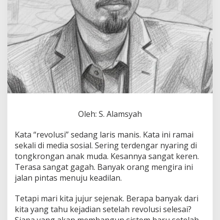
e
t
M
e
r
a
h
P
a
s
a
r
B
Oleh: S. Alamsyah
e
b
Kata “revolusi” sedang laris manis. Kata ini ramai
a
sekali di media sosial. Sering terdengar nyaring di
s
tongkrongan anak muda. Kesannya sangat keren.
Terasa sangat gagah. Banyak orang mengira ini
jalan pintas menuju keadilan.
Tetapi mari kita jujur sejenak. Berapa banyak dari
kita yang tahu kejadian setelah revolusi selesai?
Siapa yang akan membangun sistem baru setelah