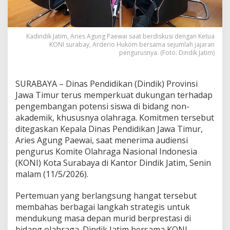
S
u
r
a
Kadindik Jatim, Aries Agung Paewai saat berdiskusi dengan Ketua
b
KONI surabay, Arderio Hukom bersama sejumlah jajaran
a
pengurusnya. (Foto: Dindik Jatim)
y
a
P
SURABAYA – Dinas Pendidikan (Dindik) Provinsi
e
Jawa Timur terus memperkuat dukungan terhadap
r
pengembangan potensi siswa di bidang non-
k
akademik, khususnya olahraga. Komitmen tersebut
u
a
ditegaskan Kepala Dinas Pendidikan Jawa Timur,
t
Aries Agung Paewai, saat menerima audiensi
S
pengurus Komite Olahraga Nasional Indonesia
i
(KONI) Kota Surabaya di Kantor Dindik Jatim, Senin
n
e
malam (11/5/2026).
r
g
Pertemuan yang berlangsung hangat tersebut
i
membahas berbagai langkah strategis untuk
P
mendukung masa depan murid berprestasi di
e
m
bidang olahraga. Dindik Jatim bersama KONI