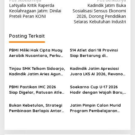
N
LaNyalla Kritik Raperda
Kadindik Jatim Buka
a
Keolahragaan Jatim: Dinilai
Sosialisasi Sensus Ekonomi
v
Preteli Peran KONI
2026, Dorong Pendidikan
Selaras Kebutuhan Industri
i
g
Posting Terkait
a
s
PBMI Miliki Hak Cipta Muay
514 Atlet dari 18 Provinsi
Aerobik Nusantara, Perkuat
Siap Bertarung di
i
Pengembangan Muaythai
Indonesia Muaythai
p
Indonesia
Championship 2026 di
Tinjau SMK Telkom Sidoarjo,
Kadindik Jatim Apresiasi
Bekasi
Kadindik Jatim Aries Agung
Juara LKS AI 2026, Revano
o
Paewai: Ruang Kelas
Terima Bantuan Pendidikan
s
Representatif Tingkatkan
dari Gubernur Khofifah
PBMI Pastikan IMC 2026
Soekarno Cup U-17 2026
Kualitas Pembelajaran
Siap Digelar, Ratusan Atlet
Hadir dengan Wajah Baru,
Terbaik Indonesia Berlaga
Ada Wasit Perempuan dan
di Bekasi
Penghargaan Man of the
Bukan Kebetulan, Strategi
Jatim Pimpin Calon Murid
Match
Pembinaan Berlapis Antar
Program Pembelajaran
Jatim Cetak Quattrick
Jarak Jauh Nasional, 109
Juara Umum LKS Nasional
ATS Lolos Verifikasi dan
Siap Belajar