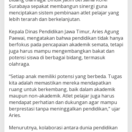
b
Surabaya sepakat membangun sinergi guna
i
menciptakan sistem pembinaan atlet pelajar yang
n
lebih terarah dan berkelanjutan.
a
a
n
Kepala Dinas Pendidikan Jawa Timur, Aries Agung
A
Paewai, mengatakan bahwa pendidikan tidak hanya
t
berfokus pada pencapaian akademik semata, tetapi
l
juga harus mampu mengembangkan bakat dan
e
potensi siswa di berbagai bidang, termasuk
t
P
olahraga.
e
l
“Setiap anak memiliki potensi yang berbeda. Tugas
a
kita adalah memastikan mereka mendapatkan
j
ruang untuk berkembang, baik dalam akademik
a
r
maupun non-akademik. Atlet pelajar juga harus
B
mendapat perhatian dan dukungan agar mampu
e
berprestasi tanpa meninggalkan pendidikan,” ujar
r
Aries.
p
r
e
Menurutnya, kolaborasi antara dunia pendidikan
s