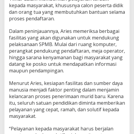
,
kepada masyarakat, khususnya calon peserta didik
P
dan orang tua yang membutuhkan bantuan selama
a
proses pendaftaran.
s
t
Dalam peninjauannya, Aries memeriksa berbagai
i
k
fasilitas yang akan digunakan untuk mendukung
a
pelaksanaan SPMB. Mulai dari ruang komputer,
n
perangkat pendukung pendaftaran, meja operator,
P
hingga sarana kenyamanan bagi masyarakat yang
e
datang ke posko untuk mendapatkan informasi
l
a
maupun pendampingan.
y
a
Menurut Aries, kesiapan fasilitas dan sumber daya
n
manusia menjadi faktor penting dalam menjamin
a
kelancaran proses penerimaan murid baru. Karena
n
S
itu, seluruh satuan pendidikan diminta memberikan
i
pelayanan yang cepat, ramah, dan solutif kepada
a
masyarakat.
p
M
“Pelayanan kepada masyarakat harus berjalan
a
k