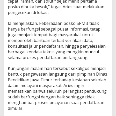
cepat, ramah, dan solutif sejak menit pertama
s
posko dibuka besok,” tegas Aries saat melakukan
i
pengecekan di lokasi.
m
a
Ia menjelaskan, keberadaan posko SPMB tidak
l
hanya berfungsi sebagai pusat informasi, tetapi
juga menjadi tempat bagi masyarakat untuk
memperoleh bantuan terkait verifikasi data,
konsultasi jalur pendaftaran, hingga penyelesaian
berbagai kendala teknis yang mungkin muncul
selama proses pendaftaran berlangsung.
Kunjungan malam hari tersebut sekaligus menjadi
bentuk pengawasan langsung dari pimpinan Dinas
Pendidikan Jawa Timur terhadap kesiapan sekolah
dalam melayani masyarakat. Aries ingin
memastikan bahwa seluruh perangkat pendukung
sudah berfungsi dengan baik sehingga tidak
menghambat proses pelayanan saat pendaftaran
dimulai.