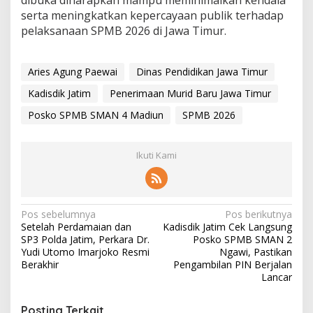
serta meningkatkan kepercayaan publik terhadap
pelaksanaan SPMB 2026 di Jawa Timur.
Aries Agung Paewai
Dinas Pendidikan Jawa Timur
Kadisdik Jatim
Penerimaan Murid Baru Jawa Timur
Posko SPMB SMAN 4 Madiun
SPMB 2026
Ikuti Kami
N
Pos sebelumnya
Pos berikutnya
Setelah Perdamaian dan
Kadisdik Jatim Cek Langsung
a
SP3 Polda Jatim, Perkara Dr.
Posko SPMB SMAN 2
v
Yudi Utomo Imarjoko Resmi
Ngawi, Pastikan
Berakhir
Pengambilan PIN Berjalan
i
Lancar
g
Posting Terkait