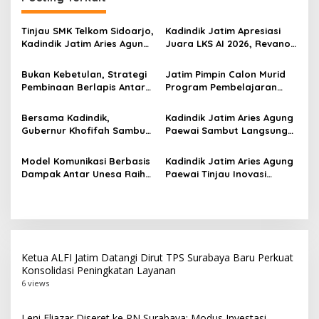
a
s
Tinjau SMK Telkom Sidoarjo,
Kadindik Jatim Apresiasi
i
Kadindik Jatim Aries Agung
Juara LKS AI 2026, Revano
p
Paewai: Ruang Kelas
Terima Bantuan Pendidikan
Representatif Tingkatkan
dari Gubernur Khofifah
Bukan Kebetulan, Strategi
Jatim Pimpin Calon Murid
o
Kualitas Pembelajaran
Pembinaan Berlapis Antar
Program Pembelajaran
s
Jatim Cetak Quattrick
Jarak Jauh Nasional, 109
Juara Umum LKS Nasional
ATS Lolos Verifikasi dan
Bersama Kadindik,
Kadindik Jatim Aries Agung
Siap Belajar
Gubernur Khofifah Sambut
Paewai Sambut Langsung
Kontingen Jatim Juara
Kontingen Juara Umum LKS
Umum LKS Dikmen Nasional
Dikmen Nasional 2026 di
Model Komunikasi Berbasis
Kadindik Jatim Aries Agung
2026 di Grahadi
Pasar Turi
Dampak Antar Unesa Raih
Paewai Tinjau Inovasi
Top 3 Media Relations
Peserta PKN Tingkat II
Awards 2026 Kategori
Angkatan IV 2026 di
Siaran Pers Terbaik
Makassar
Ketua ALFI Jatim Datangi Dirut TPS Surabaya Baru Perkuat
Konsolidasi Peningkatan Layanan
6 views
Leni Eliazar Diseret ke PN Surabaya: Modus Investasi