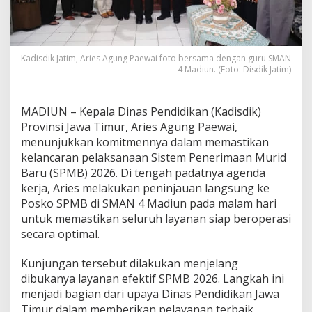
o
s
k
o
Kadisdik Jatim, Aries Agung Paewai foto bersama dengan guru SMAN
S
4 Madiun. (Foto: Disdik Jatim)
P
M
B
2
MADIUN – Kepala Dinas Pendidikan (Kadisdik)
0
Provinsi Jawa Timur, Aries Agung Paewai,
2
menunjukkan komitmennya dalam memastikan
6
kelancaran pelaksanaan Sistem Penerimaan Murid
d
Baru (SPMB) 2026. Di tengah padatnya agenda
i
S
kerja, Aries melakukan peninjauan langsung ke
M
Posko SPMB di SMAN 4 Madiun pada malam hari
A
untuk memastikan seluruh layanan siap beroperasi
N
secara optimal.
4
M
a
Kunjungan tersebut dilakukan menjelang
d
dibukanya layanan efektif SPMB 2026. Langkah ini
i
menjadi bagian dari upaya Dinas Pendidikan Jawa
u
Timur dalam memberikan pelayanan terbaik
n