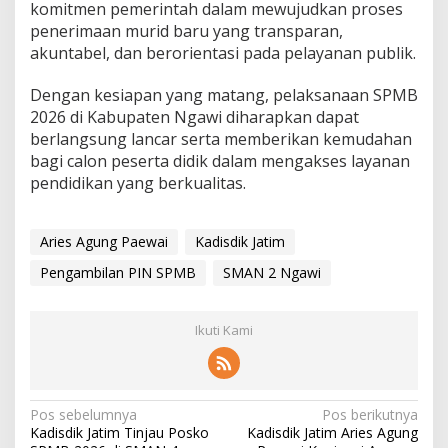
komitmen pemerintah dalam mewujudkan proses
penerimaan murid baru yang transparan,
akuntabel, dan berorientasi pada pelayanan publik.
Dengan kesiapan yang matang, pelaksanaan SPMB
2026 di Kabupaten Ngawi diharapkan dapat
berlangsung lancar serta memberikan kemudahan
bagi calon peserta didik dalam mengakses layanan
pendidikan yang berkualitas.
Aries Agung Paewai
Kadisdik Jatim
Pengambilan PIN SPMB
SMAN 2 Ngawi
Ikuti Kami
N
Pos sebelumnya
Pos berikutnya
Kadisdik Jatim Tinjau Posko
Kadisdik Jatim Aries Agung
a