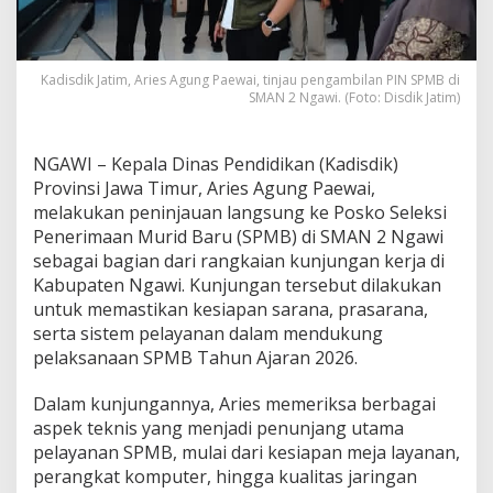
s
u
n
g
Kadisdik Jatim, Aries Agung Paewai, tinjau pengambilan PIN SPMB di
P
SMAN 2 Ngawi. (Foto: Disdik Jatim)
o
s
k
NGAWI – Kepala Dinas Pendidikan (Kadisdik)
o
Provinsi Jawa Timur, Aries Agung Paewai,
S
melakukan peninjauan langsung ke Posko Seleksi
P
M
Penerimaan Murid Baru (SPMB) di SMAN 2 Ngawi
B
sebagai bagian dari rangkaian kunjungan kerja di
S
Kabupaten Ngawi. Kunjungan tersebut dilakukan
M
untuk memastikan kesiapan sarana, prasarana,
A
N
serta sistem pelayanan dalam mendukung
2
pelaksanaan SPMB Tahun Ajaran 2026.
N
g
Dalam kunjungannya, Aries memeriksa berbagai
a
aspek teknis yang menjadi penunjang utama
w
i
pelayanan SPMB, mulai dari kesiapan meja layanan,
,
perangkat komputer, hingga kualitas jaringan
P