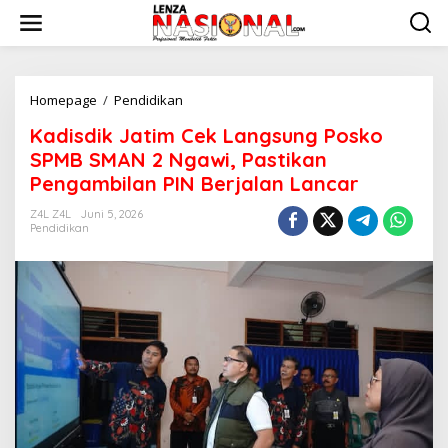
L
e
w
a
t
i
Homepage
/
Pendidikan
K
k
a
Kadisdik Jatim Cek Langsung Posko
e
d
k
i
SPMB SMAN 2 Ngawi, Pastikan
o
s
Pengambilan PIN Berjalan Lancar
n
d
t
i
Z4L Z4L
Juni 5, 2026
e
k
Pendidikan
n
J
a
t
i
m
C
e
k
L
a
n
g