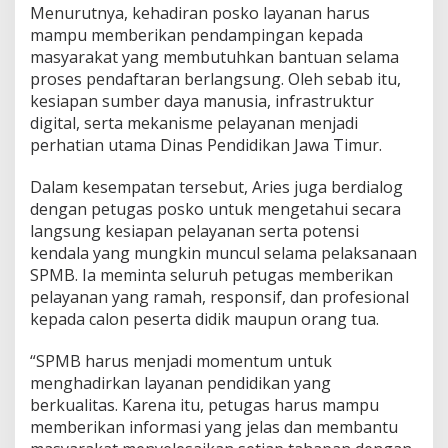
Menurutnya, kehadiran posko layanan harus
a
mampu memberikan pendampingan kepada
l
a
masyarakat yang membutuhkan bantuan selama
n
proses pendaftaran berlangsung. Oleh sebab itu,
L
kesiapan sumber daya manusia, infrastruktur
a
digital, serta mekanisme pelayanan menjadi
n
c
perhatian utama Dinas Pendidikan Jawa Timur.
a
r
Dalam kesempatan tersebut, Aries juga berdialog
dengan petugas posko untuk mengetahui secara
langsung kesiapan pelayanan serta potensi
kendala yang mungkin muncul selama pelaksanaan
SPMB. Ia meminta seluruh petugas memberikan
pelayanan yang ramah, responsif, dan profesional
kepada calon peserta didik maupun orang tua.
“SPMB harus menjadi momentum untuk
menghadirkan layanan pendidikan yang
berkualitas. Karena itu, petugas harus mampu
memberikan informasi yang jelas dan membantu