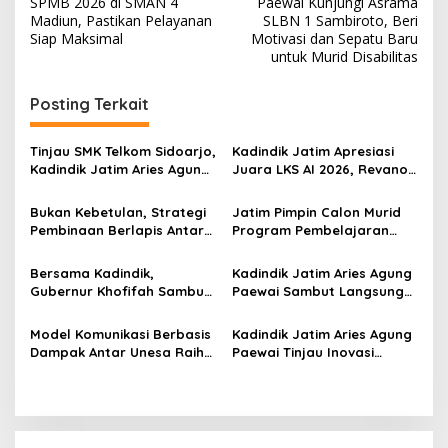
SPMB 2026 di SMAN 4
Paewai Kunjungi Asrama
v
Madiun, Pastikan Pelayanan
SLBN 1 Sambiroto, Beri
Siap Maksimal
Motivasi dan Sepatu Baru
i
untuk Murid Disabilitas
g
Posting Terkait
a
s
Tinjau SMK Telkom Sidoarjo,
Kadindik Jatim Apresiasi
i
Kadindik Jatim Aries Agung
Juara LKS AI 2026, Revano
p
Paewai: Ruang Kelas
Terima Bantuan Pendidikan
Representatif Tingkatkan
dari Gubernur Khofifah
Bukan Kebetulan, Strategi
Jatim Pimpin Calon Murid
o
Kualitas Pembelajaran
Pembinaan Berlapis Antar
Program Pembelajaran
s
Jatim Cetak Quattrick
Jarak Jauh Nasional, 109
Juara Umum LKS Nasional
ATS Lolos Verifikasi dan
Bersama Kadindik,
Kadindik Jatim Aries Agung
Siap Belajar
Gubernur Khofifah Sambut
Paewai Sambut Langsung
Kontingen Jatim Juara
Kontingen Juara Umum LKS
Umum LKS Dikmen Nasional
Dikmen Nasional 2026 di
Model Komunikasi Berbasis
Kadindik Jatim Aries Agung
2026 di Grahadi
Pasar Turi
Dampak Antar Unesa Raih
Paewai Tinjau Inovasi
Top 3 Media Relations
Peserta PKN Tingkat II
Awards 2026 Kategori
Angkatan IV 2026 di
Siaran Pers Terbaik
Makassar