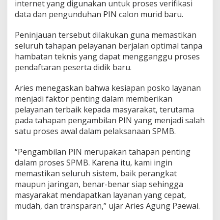
internet yang digunakan untuk proses verifikasi
a
data dan pengunduhan PIN calon murid baru.
s
t
i
Peninjauan tersebut dilakukan guna memastikan
k
seluruh tahapan pelayanan berjalan optimal tanpa
a
hambatan teknis yang dapat mengganggu proses
n
pendaftaran peserta didik baru.
P
e
n
Aries menegaskan bahwa kesiapan posko layanan
g
menjadi faktor penting dalam memberikan
a
pelayanan terbaik kepada masyarakat, terutama
m
pada tahapan pengambilan PIN yang menjadi salah
b
satu proses awal dalam pelaksanaan SPMB.
i
l
a
“Pengambilan PIN merupakan tahapan penting
n
dalam proses SPMB. Karena itu, kami ingin
P
memastikan seluruh sistem, baik perangkat
I
maupun jaringan, benar-benar siap sehingga
N
B
masyarakat mendapatkan layanan yang cepat,
e
mudah, dan transparan,” ujar Aries Agung Paewai.
r
j