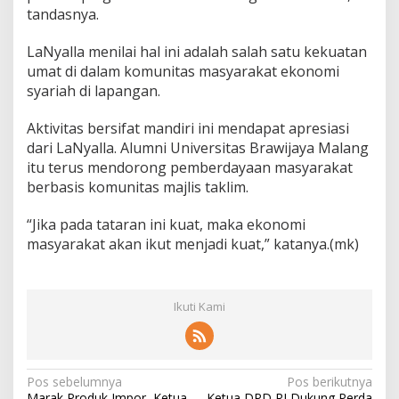
tandasnya.
a
n
d
LaNyalla menilai hal ini adalah salah satu kekuatan
e
umat di dalam komunitas masyarakat ekonomi
m
syariah di lapangan.
i
Aktivitas bersifat mandiri ini mendapat apresiasi
dari LaNyalla. Alumni Universitas Brawijaya Malang
itu terus mendorong pemberdayaan masyarakat
berbasis komunitas majlis taklim.
“Jika pada tataran ini kuat, maka ekonomi
masyarakat akan ikut menjadi kuat,” katanya.(mk)
Ikuti Kami
N
Pos sebelumnya
Pos berikutnya
Marak Produk Impor, Ketua
Ketua DPD RI Dukung Perda