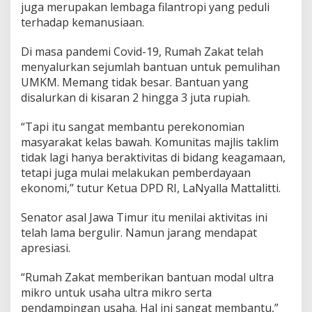
juga merupakan lembaga filantropi yang peduli
a
terhadap kemanusiaan.
n
y
a
Di masa pandemi Covid-19, Rumah Zakat telah
k
menyalurkan sejumlah bantuan untuk pemulihan
B
UMKM. Memang tidak besar. Bantuan yang
a
disalurkan di kisaran 2 hingga 3 juta rupiah.
n
t
u
“Tapi itu sangat membantu perekonomian
M
masyarakat kelas bawah. Komunitas majlis taklim
a
tidak lagi hanya beraktivitas di bidang keagamaan,
s
tetapi juga mulai melakukan pemberdayaan
y
a
ekonomi,” tutur Ketua DPD RI, LaNyalla Mattalitti.
r
a
Senator asal Jawa Timur itu menilai aktivitas ini
k
telah lama bergulir. Namun jarang mendapat
a
apresiasi.
t
S
a
“Rumah Zakat memberikan bantuan modal ultra
a
mikro untuk usaha ultra mikro serta
t
pendampingan usaha. Hal ini sangat membantu,”
P