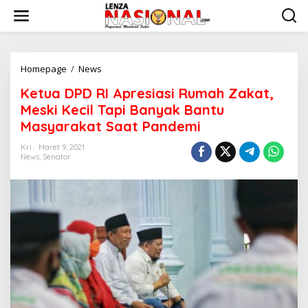
L
e
w
a
t
i
Homepage
/
News
K
k
e
Ketua DPD RI Apresiasi Rumah Zakat,
e
t
k
u
Meski Kecil Tapi Banyak Bantu
o
a
Masyarakat Saat Pandemi
n
D
t
P
Kri
Maret 9, 2021
e
D
News
,
Senator
n
R
I
A
p
r
e
s
i
a
s
i
R