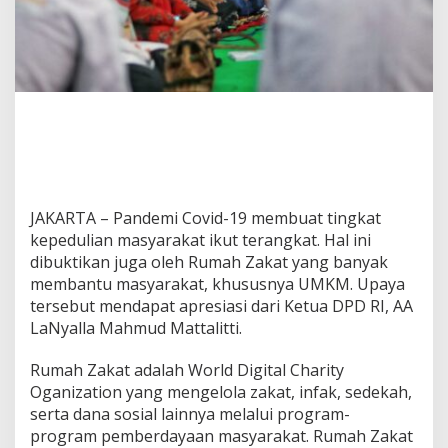
u
m
a
h
Z
a
k
a
t
,
M
e
JAKARTA – Pandemi Covid-19 membuat tingkat
s
kepedulian masyarakat ikut terangkat. Hal ini
k
dibuktikan juga oleh Rumah Zakat yang banyak
i
membantu masyarakat, khususnya UMKM. Upaya
K
e
tersebut mendapat apresiasi dari Ketua DPD RI, AA
c
LaNyalla Mahmud Mattalitti.
i
l
Rumah Zakat adalah World Digital Charity
T
Oganization yang mengelola zakat, infak, sedekah,
a
p
serta dana sosial lainnya melalui program-
i
program pemberdayaan masyarakat. Rumah Zakat
B