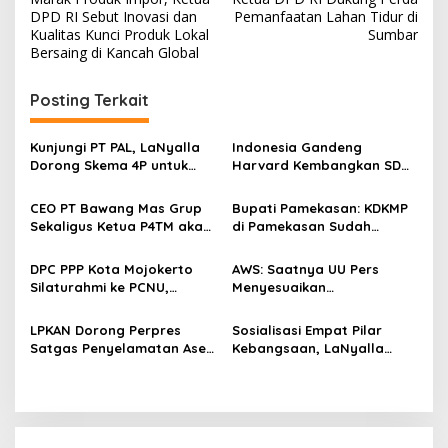
a
DPD RI Sebut Inovasi dan
Pemanfaatan Lahan Tidur di
v
Kualitas Kunci Produk Lokal
Sumbar
Bersaing di Kancah Global
i
g
Posting Terkait
a
s
Kunjungi PT PAL, LaNyalla
Indonesia Gandeng
Dorong Skema 4P untuk
Harvard Kembangkan SDM
i
Wujudkan TKDN Maritim
Unggul dan Riset Berkelas
p
Nasional
Dunia
CEO PT Bawang Mas Grup
Bupati Pamekasan: KDKMP
Sekaligus Ketua P4TM akan
di Pamekasan Sudah
o
Memperjuangkan Petani
Beroperasi, Target 180 Unit
s
Tembakau di Madura
Selesai Akhir Juli 2026
DPC PPP Kota Mojokerto
AWS: Saatnya UU Pers
Silaturahmi ke PCNU,
Menyesuaikan
Perkuat Kolaborasi untuk
Perkembangan Platform
Masyarakat
Digital dan AI
LPKAN Dorong Perpres
Sosialisasi Empat Pilar
Satgas Penyelamatan Aset
Kebangsaan, LaNyalla
Negara dan
Serukan Rekonstruksi Total
Pemberantasan Korupsi
Arsitektur Hukum dan
Ekonomi Nasional