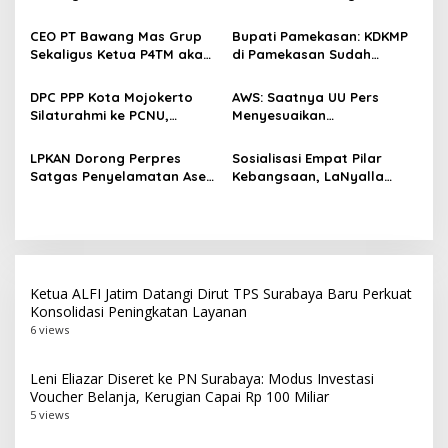
i
Wujudkan TKDN Maritim
Unggul dan Riset Berkelas
p
Nasional
Dunia
CEO PT Bawang Mas Grup
Bupati Pamekasan: KDKMP
Sekaligus Ketua P4TM akan
di Pamekasan Sudah
o
Memperjuangkan Petani
Beroperasi, Target 180 Unit
s
Tembakau di Madura
Selesai Akhir Juli 2026
DPC PPP Kota Mojokerto
AWS: Saatnya UU Pers
Silaturahmi ke PCNU,
Menyesuaikan
Perkuat Kolaborasi untuk
Perkembangan Platform
Masyarakat
Digital dan AI
LPKAN Dorong Perpres
Sosialisasi Empat Pilar
Satgas Penyelamatan Aset
Kebangsaan, LaNyalla
Negara dan
Serukan Rekonstruksi Total
Pemberantasan Korupsi
Arsitektur Hukum dan
Ekonomi Nasional
Ketua ALFI Jatim Datangi Dirut TPS Surabaya Baru Perkuat
Konsolidasi Peningkatan Layanan
6 views
Leni Eliazar Diseret ke PN Surabaya: Modus Investasi
Voucher Belanja, Kerugian Capai Rp 100 Miliar
5 views