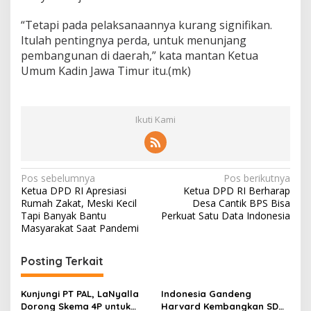
“Tetapi pada pelaksanaannya kurang signifikan.
Itulah pentingnya perda, untuk menunjang
pembangunan di daerah,” kata mantan Ketua
Umum Kadin Jawa Timur itu.(mk)
Ikuti Kami
N
Pos sebelumnya
Pos berikutnya
Ketua DPD RI Apresiasi
Ketua DPD RI Berharap
a
Rumah Zakat, Meski Kecil
Desa Cantik BPS Bisa
v
Tapi Banyak Bantu
Perkuat Satu Data Indonesia
Masyarakat Saat Pandemi
i
g
Posting Terkait
a
s
Kunjungi PT PAL, LaNyalla
Indonesia Gandeng
Dorong Skema 4P untuk
Harvard Kembangkan SDM