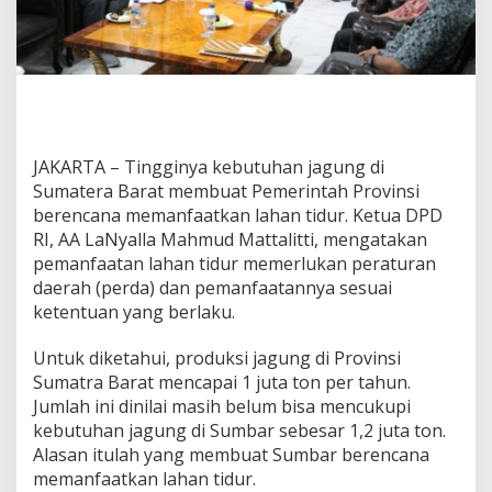
a
P
e
m
a
n
f
a
JAKARTA – Tingginya kebutuhan jagung di
a
Sumatera Barat membuat Pemerintah Provinsi
t
a
berencana memanfaatkan lahan tidur. Ketua DPD
n
RI, AA LaNyalla Mahmud Mattalitti, mengatakan
L
pemanfaatan lahan tidur memerlukan peraturan
a
daerah (perda) dan pemanfaatannya sesuai
h
ketentuan yang berlaku.
a
n
T
Untuk diketahui, produksi jagung di Provinsi
i
Sumatra Barat mencapai 1 juta ton per tahun.
d
Jumlah ini dinilai masih belum bisa mencukupi
u
kebutuhan jagung di Sumbar sebesar 1,2 juta ton.
r
d
Alasan itulah yang membuat Sumbar berencana
i
memanfaatkan lahan tidur.
S