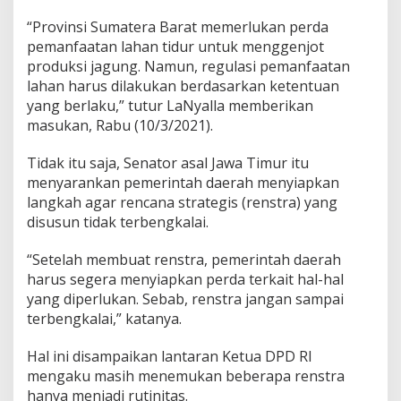
u
“Provinsi Sumatera Barat memerlukan perda
m
pemanfaatan lahan tidur untuk menggenjot
b
a
produksi jagung. Namun, regulasi pemanfaatan
r
lahan harus dilakukan berdasarkan ketentuan
yang berlaku,” tutur LaNyalla memberikan
masukan, Rabu (10/3/2021).
Tidak itu saja, Senator asal Jawa Timur itu
menyarankan pemerintah daerah menyiapkan
langkah agar rencana strategis (renstra) yang
disusun tidak terbengkalai.
“Setelah membuat renstra, pemerintah daerah
harus segera menyiapkan perda terkait hal-hal
yang diperlukan. Sebab, renstra jangan sampai
terbengkalai,” katanya.
Hal ini disampaikan lantaran Ketua DPD RI
mengaku masih menemukan beberapa renstra
hanya menjadi rutinitas.