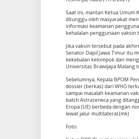
t
r
Saat ini, mantan Ketua Umum K
a
ditunggu oleh masyarakat meng
z
informasi keamanan penggunaan
a
n
kehalalan penggunaan vaksin te
e
c
Jika vaksin tersebut pada akh
a
Senator Dapil Jawa Timur itu
A
kekebalan kelompok dan menga
s
a
Universitas Brawijaya Malang t
l
I
Sebelumnya, Kepala BPOM Penn
n
dossier (berkas) dari WHO terk
g
sampai masalah keamanan vaks
g
r
batch Astrazeneca yang ditan
i
Eropa (UE) berbeda dengan no
s
lewat jalur multilateral.(mk)
Foto: