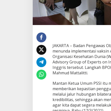
p
a
s
t
i
a
n
P
e
n
JAKARTA – Badan Pengawas O
g
menunda implementasi vaksin 
g
u
Organisasi Kesehatan Dunia (W
n
Advisory Group of Experts on I
a
Inggris tersebut. Langkah BPO
a
Mahmud Mattalitti.
n
V
a
Mantan Ketua Umum PSSI itu
k
memberikan kepastian pengguna
s
melalui jalur hubungan bilate
i
kredibilitas, sehingga akan me
n
agar kita dapat segera melakuk
A
s
resminya, Rabu (17/3/2021).