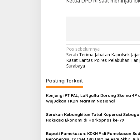
Ketua DPD RI saat meninjau lok
N
Pos sebelumnya
Serah Terima Jabatan Kapolsek Jajar
a
Kasat Lantas Polres Pelabuhan Tan
v
Surabaya
i
Posting Terkait
g
a
Kunjungi PT PAL, LaNyalla Dorong Skema 4P 
s
Wujudkan TKDN Maritim Nasional
i
Serukan Kebangkitan Total Koperasi Sebaga
p
Raksasa Ekonomi di Harkopnas ke-79
o
Bupati Pamekasan: KDKMP di Pamekasan Su
s
Beroperasi, Target 180 Unit Selesai Akhir Juli