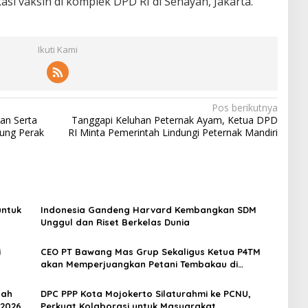
asi vaksin di komplek DPD RI di Senayan, Jakarta.
Ikuti Kami
Pos berikutnya
an Serta
Tanggapi Keluhan Peternak Ayam, Ketua DPD
jung Perak
RI Minta Pemerintah Lindungi Peternak Mandiri
untuk
Indonesia Gandeng Harvard Kembangkan SDM
Unggul dan Riset Berkelas Dunia
i
CEO PT Bawang Mas Grup Sekaligus Ketua P4TM
akan Memperjuangkan Petani Tembakau di
Madura
dah
DPC PPP Kota Mojokerto Silaturahmi ke PCNU,
 2026
Perkuat Kolaborasi untuk Masyarakat