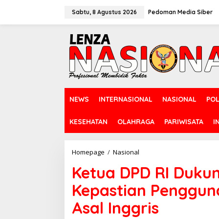
L
e
Sabtu, 8 Agustus 2026
Pedoman Media Siber
w
a
t
i
k
e
k
o
n
NEWS
INTERNASIONAL
NASIONAL
POL
t
e
n
KESEHATAN
OLAHRAGA
PARIWISATA
I
Homepage
/
Nasional
K
e
Ketua DPD RI Duku
t
u
Kepastian Penggun
a
D
Asal Inggris
P
D