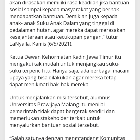
akan dirasakan memiliki rasa keadilan jika bantuan
a
sosial sampai kepada masyarakat yang berhak
g
mendapatkan bantuan. Demikian juga kepada
i
S
anak- anak Suku Anak Dalam yang tinggal di
u
pedalaman hutan, agar mereka dapat merasakan
k
kesejahteraan atau kecukupan pangan,” tutur
u
LaNyalla, Kamis (6/5/2021).
T
e
r
Ketua Dewan Kehormatan Kadin Jawa Timur itu
p
mengakui tak mudah untuk menjangkau suku-
e
suku terpencil itu. Hanya saja, ada berbagai macam
n
upaya yang bisa dilakukan agar mereka tetap
c
i
dapat menikmati hak-hak mereka.
l
Untuk menjalankan misi tersebut, alumnus
Universitas Brawijaya Malang itu menilai
pemerintah tidak dapat bergerak sendiri dan
memerlukan stakeholder terkait untuk
menyalurkan bantuan sosial tersebut.
“Salah satunya dengan menggandeng Komunitas