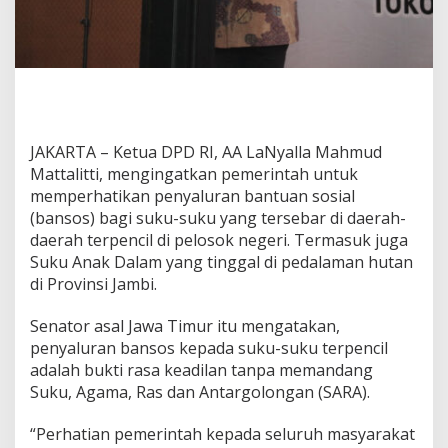
m
e
r
i
n
t
a
h
JAKARTA – Ketua DPD RI, AA LaNyalla Mahmud
P
Mattalitti, mengingatkan pemerintah untuk
e
r
memperhatikan penyaluran bantuan sosial
h
(bansos) bagi suku-suku yang tersebar di daerah-
a
daerah terpencil di pelosok negeri. Termasuk juga
t
Suku Anak Dalam yang tinggal di pedalaman hutan
i
di Provinsi Jambi.
k
a
n
Senator asal Jawa Timur itu mengatakan,
B
penyaluran bansos kepada suku-suku terpencil
a
adalah bukti rasa keadilan tanpa memandang
n
Suku, Agama, Ras dan Antargolongan (SARA).
s
o
s
“Perhatian pemerintah kepada seluruh masyarakat
B