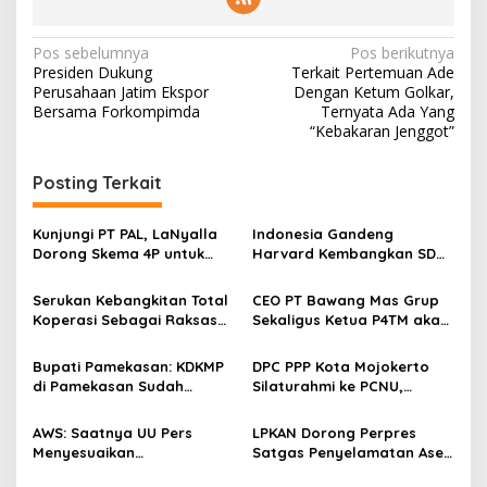
N
Pos sebelumnya
Pos berikutnya
Presiden Dukung
Terkait Pertemuan Ade
a
Perusahaan Jatim Ekspor
Dengan Ketum Golkar,
v
Bersama Forkompimda
Ternyata Ada Yang
“Kebakaran Jenggot”
i
g
Posting Terkait
a
s
Kunjungi PT PAL, LaNyalla
Indonesia Gandeng
Dorong Skema 4P untuk
Harvard Kembangkan SDM
i
Wujudkan TKDN Maritim
Unggul dan Riset Berkelas
p
Nasional
Dunia
Serukan Kebangkitan Total
CEO PT Bawang Mas Grup
Koperasi Sebagai Raksasa
Sekaligus Ketua P4TM akan
o
Ekonomi di Harkopnas ke-
Memperjuangkan Petani
s
79
Tembakau di Madura
Bupati Pamekasan: KDKMP
DPC PPP Kota Mojokerto
di Pamekasan Sudah
Silaturahmi ke PCNU,
Beroperasi, Target 180 Unit
Perkuat Kolaborasi untuk
Selesai Akhir Juli 2026
Masyarakat
AWS: Saatnya UU Pers
LPKAN Dorong Perpres
Menyesuaikan
Satgas Penyelamatan Aset
Perkembangan Platform
Negara dan