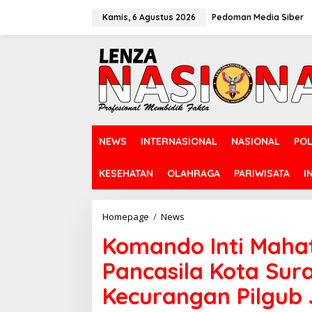
L
e
Kamis, 6 Agustus 2026
Pedoman Media Siber
w
a
t
i
k
e
k
o
n
NEWS
INTERNASIONAL
NASIONAL
POL
t
e
n
KESEHATAN
OLAHRAGA
PARIWISATA
I
Homepage
/
News
K
o
Komando Inti Mah
m
a
Pancasila Kota Su
n
d
Kecurangan Pilgub 
o
I