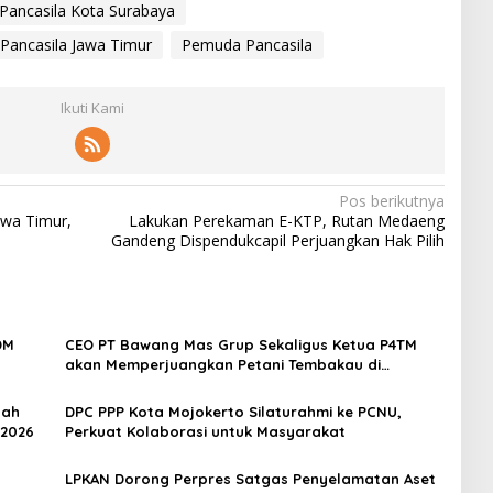
Pancasila Kota Surabaya
Pancasila Jawa Timur
Pemuda Pancasila
Ikuti Kami
Pos berikutnya
awa Timur,
Lakukan Perekaman E-KTP, Rutan Medaeng
Gandeng Dispendukcapil Perjuangkan Hak Pilih
DM
CEO PT Bawang Mas Grup Sekaligus Ketua P4TM
akan Memperjuangkan Petani Tembakau di
Madura
dah
DPC PPP Kota Mojokerto Silaturahmi ke PCNU,
 2026
Perkuat Kolaborasi untuk Masyarakat
LPKAN Dorong Perpres Satgas Penyelamatan Aset