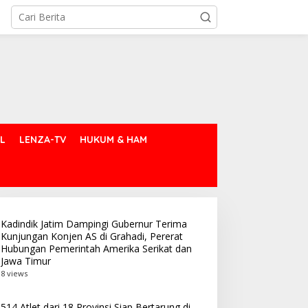
L
LENZA-TV
HUKUM & HAM
Kadindik Jatim Dampingi Gubernur Terima
Kunjungan Konjen AS di Grahadi, Pererat
Hubungan Pemerintah Amerika Serikat dan
Jawa Timur
8 views
514 Atlet dari 18 Provinsi Siap Bertarung di