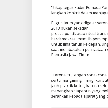
i
“Sikap tegas kader Pemuda Panc
m
langkah konkrit dalam menjaga
Pilgub Jatim yang digelar sere
2018 bukan sekadar
proses politik atau ritual trans
berdemokrasi memilih pemimpin
untuk lima tahun ke depan, u
saat membacakan pernyataan s
Pancasila Jawa Timur.
“Karena itu, jangan coba- cob
serta mengiming-imingi konsti
jauh praktik kotor, karena selu
menangkap siapapun yang melaku
serahkan kepada aparat yang 