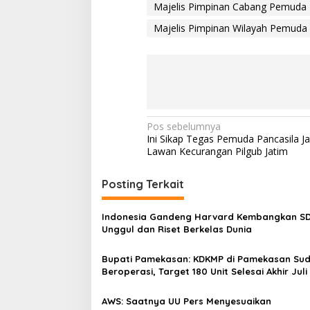
Majelis Pimpinan Cabang Pemuda 
Majelis Pimpinan Wilayah Pemuda 
N
Pos sebelumnya
Ini Sikap Tegas Pemuda Pancasila J
a
Lawan Kecurangan Pilgub Jatim
v
i
Posting Terkait
g
Indonesia Gandeng Harvard Kembangkan S
a
Unggul dan Riset Berkelas Dunia
s
Bupati Pamekasan: KDKMP di Pamekasan Su
i
Beroperasi, Target 180 Unit Selesai Akhir Juli
p
o
AWS: Saatnya UU Pers Menyesuaikan