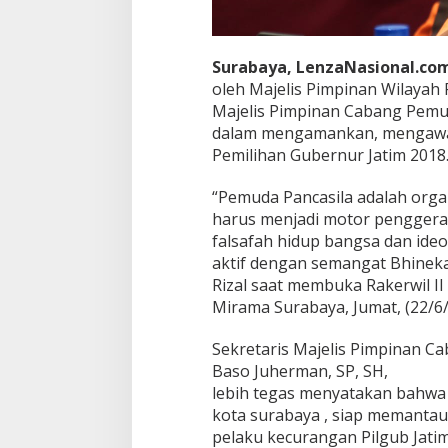
m
a
n
Surabaya, LenzaNasional.co
t
a
oleh Majelis Pimpinan Wilayah 
u
Majelis Pimpinan Cabang Pemud
K
dalam mengamankan, mengawal
e
Pemilihan Gubernur Jatim 2018
c
u
r
“Pemuda Pancasila adalah orga
a
harus menjadi motor penggera
n
falsafah hidup bangsa dan ideo
g
aktif dengan semangat Bhineka
a
n
Rizal saat membuka Rakerwil II
P
Mirama Surabaya, Jumat, (22/6/
i
l
Sekretaris Majelis Pimpinan Ca
g
Baso Juherman, SP, SH,
u
b
lebih tegas menyatakan bahwa
J
kota surabaya , siap memantau
a
pelaku kecurangan Pilgub Jati
t