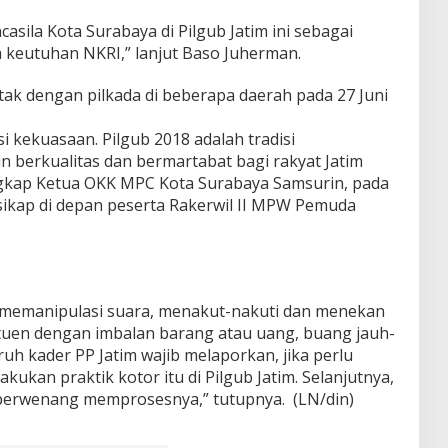
asila Kota Surabaya di Pilgub Jatim ini sebagai
 keutuhan NKRI,” lanjut Baso Juherman.
ntak dengan pilkada di beberapa daerah pada 27 Juni
isi kekuasaan. Pilgub 2018 adalah tradisi
 berkualitas dan bermartabat bagi rakyat Jatim
ngkap Ketua OKK MPC Kota Surabaya Samsurin, pada
ikap di depan peserta Rakerwil II MPW Pemuda
a memanipulasi suara, menakut-nakuti dan menekan
tuen dengan imbalan barang atau uang, buang jauh-
ruh kader PP Jatim wajib melaporkan, jika perlu
kan praktik kotor itu di Pilgub Jatim. Selanjutnya,
berwenang memprosesnya,” tutupnya. (LN/din)