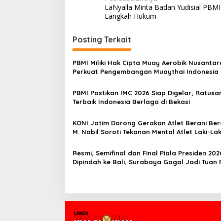
N
LaNyalla Minta Badan Yudisial PBMI
a
Langkah Hukum
v
i
Posting Terkait
g
PBMI Miliki Hak Cipta Muay Aerobik Nusantar
a
Perkuat Pengembangan Muaythai Indonesia
s
PBMI Pastikan IMC 2026 Siap Digelar, Ratusan
i
Terbaik Indonesia Berlaga di Bekasi
p
o
KONI Jatim Dorong Gerakan Atlet Berani Berc
M. Nabil Soroti Tekanan Mental Atlet Laki-Lak
s
Resmi, Semifinal dan Final Piala Presiden 202
Dipindah ke Bali, Surabaya Gagal Jadi Tuan
Laga Puncak