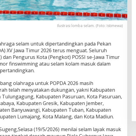
Ilustrasi lomba selam. (Foto: Istimewa)
hraga selam untuk dipertandingkan pada Pekan
A) XV Jawa Timur 2026 terus menguat. Seluruh
 dan Pengurus Kota (Pengkot) POSSI se-Jawa Timur
or finswimming atau selam kolam masuk dalam
ipertandingkan.
cabang olahraga untuk POPDA 2026 masih
erah telah menyatakan dukungan, yakni Kabupaten
en Tulungagung, Kabupaten Pasuruan, Kota Pasuruan,
abaya, Kabupaten Gresik, Kabupaten Jember,
aten Banyuwangi, Kabupaten Tuban, Kabupaten
abupaten Lumajang, Kota Malang, dan Kota Madiun.
Sugeng,Selasa (19/5/2026) menilai selam layak masuk
raan tingkat daerah maupun Piala Gubernur Jawa