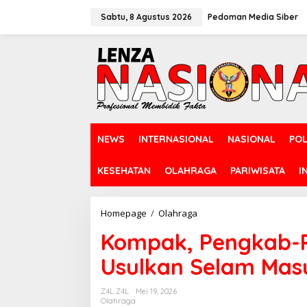
L
e
Sabtu, 8 Agustus 2026
Pedoman Media Siber
w
a
t
i
k
e
k
o
n
NEWS
INTERNASIONAL
NASIONAL
POL
t
e
n
KESEHATAN
OLAHRAGA
PARIWISATA
I
Homepage
/
Olahraga
K
o
Kompak, Pengkab-P
m
p
Usulkan Selam Mas
a
k
,
Z4L Z4L
Mei 19, 2026
P
Olahraga