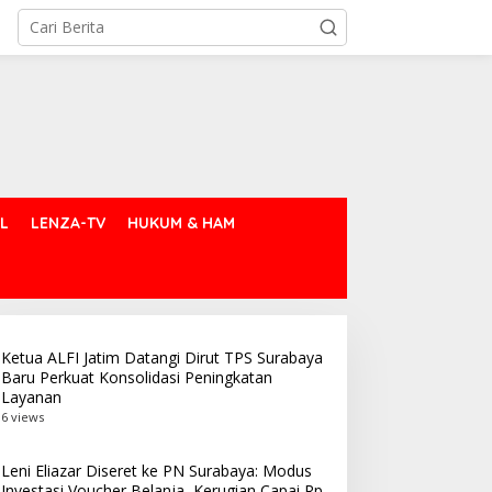
L
LENZA-TV
HUKUM & HAM
Ketua ALFI Jatim Datangi Dirut TPS Surabaya
Baru Perkuat Konsolidasi Peningkatan
Layanan
6 views
Leni Eliazar Diseret ke PN Surabaya: Modus
Investasi Voucher Belanja, Kerugian Capai Rp