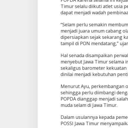
0
Timur selalu diikuti atlet usi
2
dapat menjadi wadah pembinaan
6
“Selam perlu semakin membumi 
menjadi juara umum cabang ola
dipersiapkan sejak sekarang ka
tampil di PON mendatang,” ujar
Hal senada disampaikan perwak
menyebut Jawa Timur selama in
sekaligus barometer kekuatan s
dinilai menjadi kebutuhan penti
Menurut Ayu, perkembangan ol
sehingga perlu diimbangi denga
POPDA dianggap menjadi salah 
muda selam di Jawa Timur.
Dalam usulannya kepada pemer
POSSI Jawa Timur menyampaika