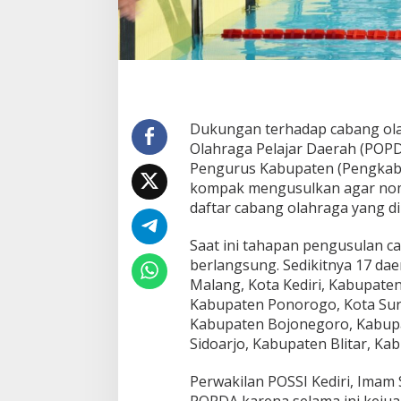
i
m
U
s
u
l
k
a
Dukungan terhadap cabang ola
n
Olahraga Pelajar Daerah (POPD
S
Pengurus Kabupaten (Pengkab)
e
l
kompak mengusulkan agar nom
a
daftar cabang olahraga yang d
m
M
Saat ini tahapan pengusulan 
a
berlangsung. Sedikitnya 17 da
s
u
Malang, Kota Kediri, Kabupat
k
Kabupaten Ponorogo, Kota Sur
P
Kabupaten Bojonegoro, Kabup
O
Sidoarjo, Kabupaten Blitar, K
P
D
A
Perwakilan POSSI Kediri, Imam 
2
POPDA karena selama ini kejua