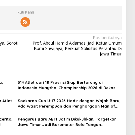
Ikuti Kami
Pos berikutnya
a, Soroti
Prof. Abdul Hamid Aklamasi Jadi Ketua Umum
Bumi Sriwijaya, Perkuat Soliditas Perantau Di
Jawa Timur
a,
514 Atlet dari 18 Provinsi Siap Bertarung di
Indonesia Muaythai Championship 2026 di Bekasi
 Atlet
Soekarno Cup U-17 2026 Hadir dengan Wajah Baru,
Ada Wasit Perempuan dan Penghargaan Man of
the Match
erita,
Pengurus Baru ABTI Jatim Dikukuhkan, Targetkan
i
Jawa Timur Jadi Barometer Bola Tangan
Indonesia