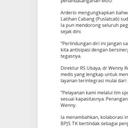
penandatanganan MoU.
Arderio mengungkapkan bahwa 
Latihan Cabang (Puslatcab) sud
Ia pun mendorong seluruh pegia
sejak dini.
“Perlindungan diri ini jangan s
kita antisipasi dengan bersine
tegasnya.
Direktur RS Ubaya, dr Wenny Re
medis yang lengkap untuk men
layanan terintegrasi mulai dari
“Pelayanan kami melalui tim sp
sesuai kapasitasnya. Penangana
Wenny.
Ia menambahkan, kolaborasi in
BPJS TK bertindak sebagai pen