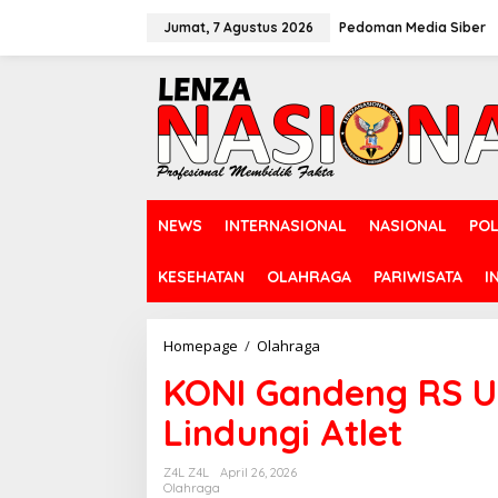
L
e
Jumat, 7 Agustus 2026
Pedoman Media Siber
w
a
t
i
k
e
k
o
n
NEWS
INTERNASIONAL
NASIONAL
POL
t
e
n
KESEHATAN
OLAHRAGA
PARIWISATA
I
Homepage
/
Olahraga
K
O
KONI Gandeng RS U
N
I
Lindungi Atlet
G
a
n
Z4L Z4L
April 26, 2026
d
Olahraga