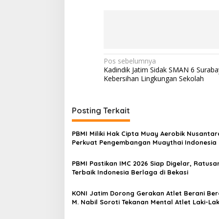
N
Pos sebelumnya
Kadindik Jatim Sidak SMAN 6 Surabay
a
Kebersihan Lingkungan Sekolah
v
i
Posting Terkait
g
a
PBMI Miliki Hak Cipta Muay Aerobik Nusantar
s
Perkuat Pengembangan Muaythai Indonesia
i
PBMI Pastikan IMC 2026 Siap Digelar, Ratusan
p
Terbaik Indonesia Berlaga di Bekasi
o
KONI Jatim Dorong Gerakan Atlet Berani Berc
s
M. Nabil Soroti Tekanan Mental Atlet Laki-Lak