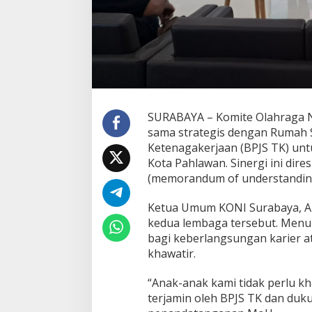
i
n
d
u
n
g
i
A
t
SURABAYA – Komite Olahraga Na
l
sama strategis dengan Rumah S
e
t
Ketenagakerjaan (BPJS TK) unt
Kota Pahlawan. Sinergi ini di
(memorandum of understanding
Ketua Umum KONI Surabaya, A
kedua lembaga tersebut. Menur
bagi keberlangsungan karier at
khawatir.
“Anak-anak kami tidak perlu kh
terjamin oleh BPJS TK dan duku