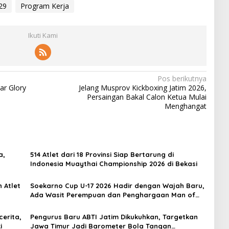
29
Program Kerja
Ikuti Kami
Pos berikutnya
r Glory
Jelang Musprov Kickboxing Jatim 2026,
Persaingan Bakal Calon Ketua Mulai
Menghangat
a,
514 Atlet dari 18 Provinsi Siap Bertarung di
Indonesia Muaythai Championship 2026 di Bekasi
 Atlet
Soekarno Cup U-17 2026 Hadir dengan Wajah Baru,
Ada Wasit Perempuan dan Penghargaan Man of
the Match
erita,
Pengurus Baru ABTI Jatim Dikukuhkan, Targetkan
i
Jawa Timur Jadi Barometer Bola Tangan