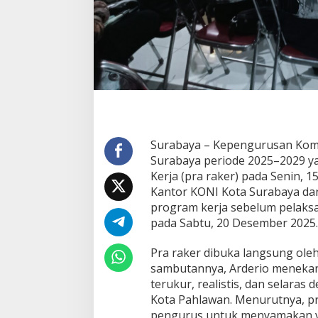
a
n
P
r
o
g
r
a
m
K
e
Surabaya – Kepengurusan Komi
r
Surabaya periode 2025–2029 y
j
a
Kerja (pra raker) pada Senin, 
P
Kantor KONI Kota Surabaya da
e
program kerja sebelum pelaksa
r
pada Sabtu, 20 Desember 2025.
i
o
d
Pra raker dibuka langsung ole
e
sambutannya, Arderio meneka
2
terukur, realistis, dan selara
0
Kota Pahlawan. Menurutnya, pr
2
5
pengurus untuk menyamakan vi