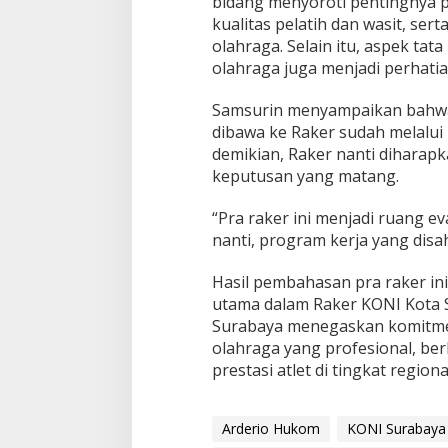
bidang menyoroti pentingnya p
kualitas pelatih dan wasit, se
olahraga. Selain itu, aspek tat
olahraga juga menjadi perhati
Samsurin menyampaikan bahwa 
dibawa ke Raker sudah melalu
demikian, Raker nanti diharapk
keputusan yang matang.
“Pra raker ini menjadi ruang 
nanti, program kerja yang disa
Hasil pembahasan pra raker in
utama dalam Raker KONI Kota S
Surabaya menegaskan komitm
olahraga yang profesional, ber
prestasi atlet di tingkat regio
Arderio Hukom
KONI Surabaya