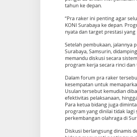
–
tahun ke depan.
2
0
“Pra raker ini penting agar s
2
KONI Surabaya ke depan. Prog
9
nyata dan target prestasi yang 
Setelah pembukaan, jalannya p
Surabaya, Samsurin, didamping
memandu diskusi secara sistem
program kerja secara rinci dan 
Dalam forum pra raker tersebu
kesempatan untuk memaparkan 
Usulan tersebut kemudian diba
efektivitas pelaksanaan, hing
Para ketua bidang juga dimin
program yang dinilai tidak la
perkembangan olahraga di Sur
Diskusi berlangsung dinamis d