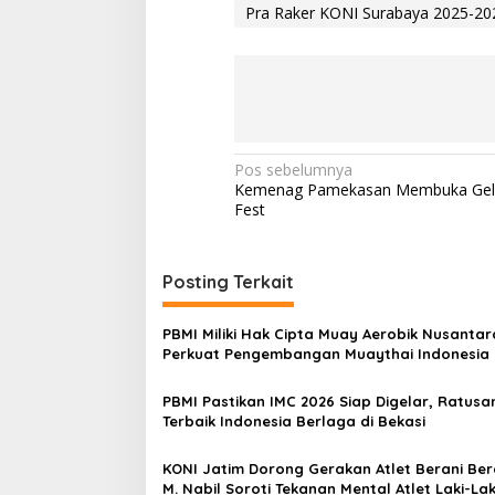
Pra Raker KONI Surabaya 2025-20
N
Pos sebelumnya
Kemenag Pamekasan Membuka Gela
a
Fest
v
i
Posting Terkait
g
a
PBMI Miliki Hak Cipta Muay Aerobik Nusantar
s
Perkuat Pengembangan Muaythai Indonesia
i
PBMI Pastikan IMC 2026 Siap Digelar, Ratusan
p
Terbaik Indonesia Berlaga di Bekasi
o
KONI Jatim Dorong Gerakan Atlet Berani Berc
s
M. Nabil Soroti Tekanan Mental Atlet Laki-Lak