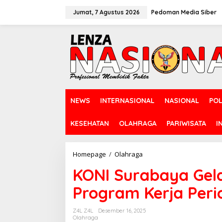
L
e
Jumat, 7 Agustus 2026
Pedoman Media Siber
w
a
t
i
k
e
k
o
n
NEWS
INTERNASIONAL
NASIONAL
POL
t
e
n
KESEHATAN
OLAHRAGA
PARIWISATA
I
Homepage
/
Olahraga
K
O
KONI Surabaya Gel
N
I
Program Kerja Per
S
u
r
Z4L Z4L
Desember 16, 2025
a
Olahraga