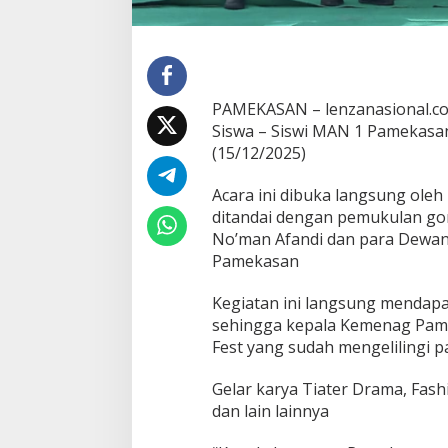
F
e
s
t
PAMEKASAN – lenzanasional.co
Siswa – Siswi MAN 1 Pamekasa
(15/12/2025)
Acara ini dibuka langsung ol
ditandai dengan pemukulan go
No’man Afandi dan para Dewan
Pamekasan
Kegiatan ini langsung mendap
sehingga kepala Kemenag Pam
Fest yang sudah mengelilingi 
Gelar karya Tiater Drama, Fash
dan lain lainnya