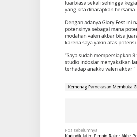
luarbiasa sekali sehingga kegia
yang kita diharapkan bersama.
Dengan adanya Glory Fest ini n
potensinya sebagai mana poten
modahan valen akbar bisa juara
karena saya yakin atas potensi y
“Saya sudah mempersiapkan 8 ti
studio indosiar menyaksikan 
terhadap anakku valen akbar,”
Kemenag Pamekasan Membuka Gel
N
Pos sebelumnya
Kadindik Jatim Pimpin Rakor Akhir P