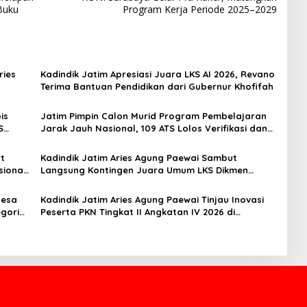
Buku
Program Kerja Periode 2025–2029
ries
Kadindik Jatim Apresiasi Juara LKS AI 2026, Revano
Terima Bantuan Pendidikan dari Gubernur Khofifah
is
Jatim Pimpin Calon Murid Program Pembelajaran
S
Jarak Jauh Nasional, 109 ATS Lolos Verifikasi dan
Siap Belajar
t
Kadindik Jatim Aries Agung Paewai Sambut
sional
Langsung Kontingen Juara Umum LKS Dikmen
Nasional 2026 di Pasar Turi
nesa
Kadindik Jatim Aries Agung Paewai Tinjau Inovasi
gori
Peserta PKN Tingkat II Angkatan IV 2026 di
Makassar