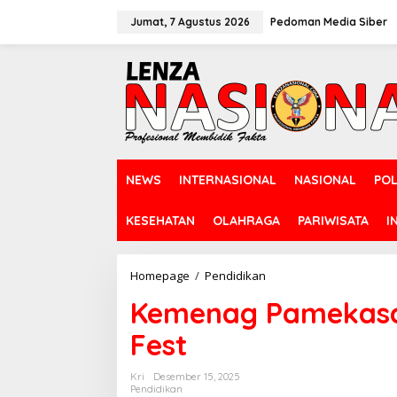
L
e
Jumat, 7 Agustus 2026
Pedoman Media Siber
w
a
t
i
k
e
k
o
n
NEWS
INTERNASIONAL
NASIONAL
POL
t
e
n
KESEHATAN
OLAHRAGA
PARIWISATA
I
Homepage
/
Pendidikan
K
e
Kemenag Pamekasa
m
e
Fest
n
a
g
Kri
Desember 15, 2025
P
Pendidikan