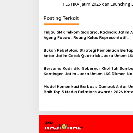
a
FESTIKA Jatim 2025 dan Launching 
v
i
Posting Terkait
g
Tinjau SMK Telkom Sidoarjo, Kadindik Jatim A
a
Agung Paewai: Ruang Kelas Representatif
s
Tingkatkan Kualitas Pembelajaran
Bukan Kebetulan, Strategi Pembinaan Berlap
i
Antar Jatim Cetak Quattrick Juara Umum LK
p
Nasional
o
Bersama Kadindik, Gubernur Khofifah Sambu
Kontingen Jatim Juara Umum LKS Dikmen Na
s
2026 di Grahadi
Model Komunikasi Berbasis Dampak Antar U
Raih Top 3 Media Relations Awards 2026 Kate
Siaran Pers Terbaik