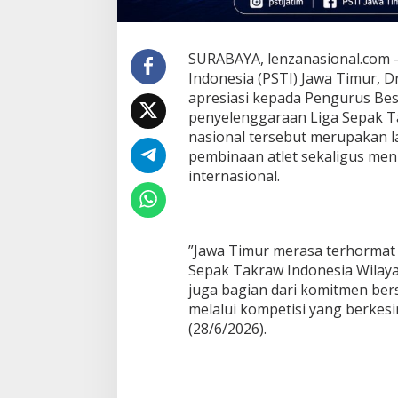
r
i
J
a
SURABAYA, lenzanasional.com 
w
Indonesia (PSTI) Jawa Timur, D
a
apresiasi kepada Pengurus Bes
T
penyelenggaraan Liga Sepak T
i
nasional tersebut merupakan 
m
u
pembinaan atlet sekaligus meni
r
internasional.
,
P
a
n
i
‎”Jawa Timur merasa terhormat
t
Sepak Takraw Indonesia Wilayah
i
juga bagian dari komitmen be
a
melalui kompetisi yang berkes
P
(28/6/2026).
a
s
t
i
k