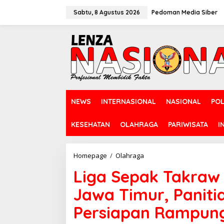
L
e
Sabtu, 8 Agustus 2026
Pedoman Media Siber
w
a
t
i
k
e
k
o
n
NEWS
INTERNASIONAL
NASIONAL
POL
t
e
n
KESEHATAN
OLAHRAGA
PARIWISATA
I
Homepage
/
Olahraga
L
i
Liga Sepak Takraw 
g
a
Jawa Timur, Paniti
S
e
Persiapan Rampun
p
a