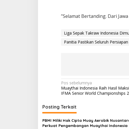
‎”Selamat Bertanding. Dari Jaw
Liga Sepak Takraw Indonesia Dimul
Panitia Pastikan Seluruh Persiap
N
Pos sebelumnya
Muaythai Indonesia Raih Hasil Maksi
a
IFMA Senior World Championships 
v
i
Posting Terkait
g
PBMI Miliki Hak Cipta Muay Aerobik Nusantar
a
Perkuat Pengembangan Muaythai Indonesia