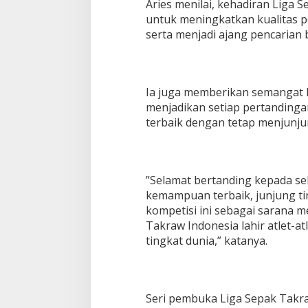
‎Aries menilai, kehadiran Liga
a
untuk meningkatkan kualitas 
n
S
serta menjadi ajang pencarian b
e
l
u
r
‎Ia juga memberikan semangat 
u
menjadikan setiap pertandi
h
P
terbaik dengan tetap menjunjung 
e
r
s
i
‎”Selamat bertanding kepada sel
a
p
kemampuan terbaik, junjung tin
a
kompetisi ini sebagai sarana 
n
Takraw Indonesia lahir atlet
R
tingkat dunia,” katanya.
a
m
p
u
n
‎Seri pembuka Liga Sepak Takra
g