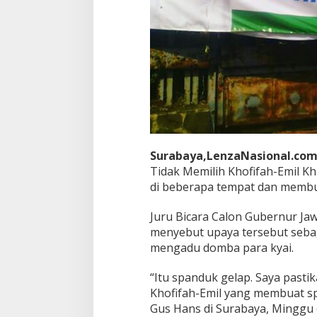
K
y
a
i
Surabaya,LenzaNasional.com
Tidak Memilih Khofifah-Emil K
di beberapa tempat dan membu
Juru Bicara Calon Gubernur Ja
menyebut upaya tersebut seba
mengadu domba para kyai.
“Itu spanduk gelap. Saya past
Khofifah-Emil yang membuat sp
Gus Hans di Surabaya, Minggu (