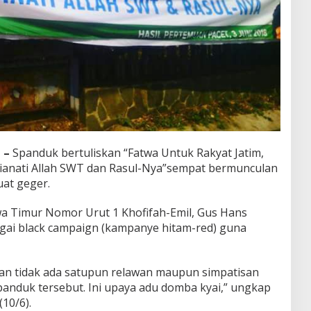
 –
Spanduk bertuliskan “Fatwa Untuk Rakyat Jatim,
hianati Allah SWT dan Rasul-Nya”sempat bermunculan
at geger.
wa Timur Nomor Urut 1 Khofifah-Emil, Gus Hans
gai black campaign (kampanye hitam-red) guna
ikan tidak ada satupun relawan maupun simpatisan
anduk tersebut. Ini upaya adu domba kyai,” ungkap
10/6).