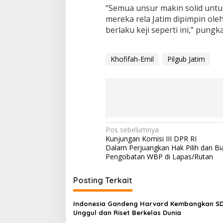
“Semua unsur makin solid unt
mereka rela Jatim dipimpin ol
berlaku keji seperti ini,” pungk
Khofifah-Emil
Pilgub Jatim
N
Pos sebelumnya
Kunjungan Komisi III DPR RI
a
Dalam Perjuangkan Hak Pilih dan Bi
v
Pengobatan WBP di Lapas/Rutan
i
Posting Terkait
g
a
Indonesia Gandeng Harvard Kembangkan S
s
Unggul dan Riset Berkelas Dunia