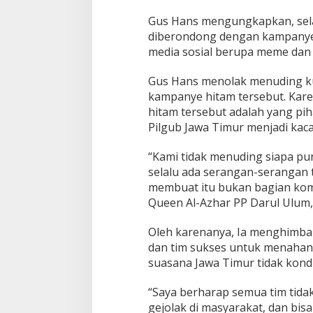
Gus Hans mengungkapkan, selam
diberondong dengan kampanye
media sosial berupa meme dan b
Gus Hans menolak menuding kub
kampanye hitam tersebut. Kar
hitam tersebut adalah yang pi
Pilgub Jawa Timur menjadi kaca
“Kami tidak menuding siapa pun
selalu ada serangan-serangan
membuat itu bukan bagian kom
Queen Al-Azhar PP Darul Ulum,
Oleh karenanya, Ia menghimbau
dan tim sukses untuk menahan 
suasana Jawa Timur tidak kondu
“Saya berharap semua tim tida
gejolak di masyarakat, dan b