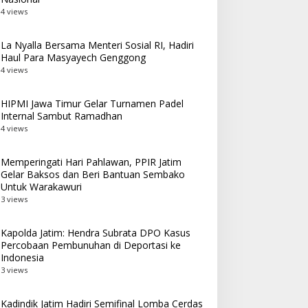
4 views
La Nyalla Bersama Menteri Sosial RI, Hadiri
Haul Para Masyayech Genggong
4 views
HIPMI Jawa Timur Gelar Turnamen Padel
Internal Sambut Ramadhan
4 views
Memperingati Hari Pahlawan, PPIR Jatim
Gelar Baksos dan Beri Bantuan Sembako
Untuk Warakawuri
3 views
Kapolda Jatim: Hendra Subrata DPO Kasus
Percobaan Pembunuhan di Deportasi ke
Indonesia
3 views
Kadindik Jatim Hadiri Semifinal Lomba Cerdas