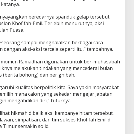
 katanya.
nyayangkan beredarnya spanduk gelap tersebut
lon Khofifah-Emil. Terlebih menurutnya, aksi
ulan Puasa.
 seseorang sampai menghalalkan berbagai cara.
engan aksi-aksi tercela seperti itu,” tambahnya.
a momen Ramadhan digunakan untuk ber-muhasabah
aliknya melakukan tindakan yang mencederai bulan
 (berita bohong) dan ber ghibah.
hi kualitas berpolitik kita. Saya yakin masyarakat
s memilih mana calon yang sekedar mengejar jabatan
in mengabdikan diri,” tuturnya.
hat hikmah dibalik aksi kampanye hitam tersebut.
wan, simpatisan, dan tim sukses Khofifah Emil di
 Timur semakin solid.