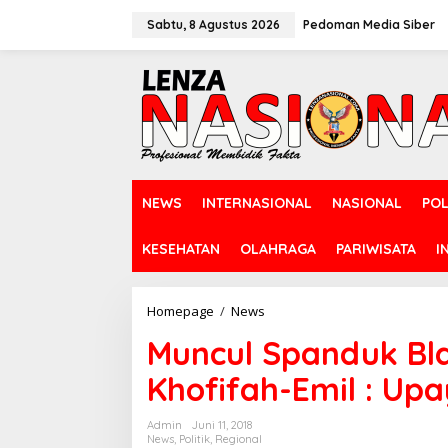
L
e
Sabtu, 8 Agustus 2026
Pedoman Media Siber
w
a
t
i
k
e
k
o
n
NEWS
INTERNASIONAL
NASIONAL
POL
t
e
n
KESEHATAN
OLAHRAGA
PARIWISATA
I
Homepage
/
News
M
u
Muncul Spanduk Bl
n
c
Khofifah-Emil : Up
u
l
S
Admin
Juni 11, 2018
p
News
,
Politik
,
Regional