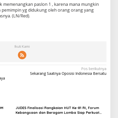
uk memenangkan paslon 1 , karena mana mungkin
eh pemimpin yg didukung oleh orang orang yang
asnya. (LN/Red).
Ikuti Kami
Pos berikutnya
Sekarang Saatnya Oposisi Indonesia Bersatu
aya
DM
JUDES Finalisasi Rangkaian HUT Ke-81 RI, Forum
Kebangsaan dan Beragam Lomba Siap Perkuat
Solidaritas Jurnalis DPRD Surabaya