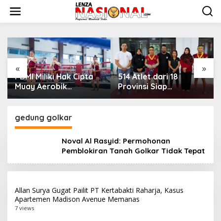
L
e
w
a
t
i
k
e
«
»
k
PBMI Miliki Hak Cipta
514 Atlet dari 18
o
Muay Aerobik
Provinsi Siap
n
Nusantara, Perkuat
Bertarung di Indonesia
t
Pengembangan
Muaythai
e
Muaythai Indonesia
Championship 2026 di
gedung golkar
n
Bekasi
Noval Al Rasyid: Permohonan
Pemblokiran Tanah Golkar Tidak Tepat
Allan Surya Gugat Pailit PT Kertabakti Raharja, Kasus
Apartemen Madison Avenue Memanas
7 views