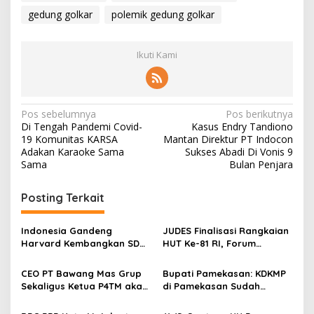
gedung golkar
polemik gedung golkar
Ikuti Kami
N
Pos sebelumnya
Pos berikutnya
Di Tengah Pandemi Covid-
Kasus Endry Tandiono
a
19 Komunitas KARSA
Mantan Direktur PT Indocon
v
Adakan Karaoke Sama
Sukses Abadi Di Vonis 9
Sama
Bulan Penjara
i
g
Posting Terkait
a
s
Indonesia Gandeng
JUDES Finalisasi Rangkaian
Harvard Kembangkan SDM
HUT Ke-81 RI, Forum
i
Unggul dan Riset Berkelas
Kebangsaan dan Beragam
p
Dunia
Lomba Siap Perkuat
CEO PT Bawang Mas Grup
Bupati Pamekasan: KDKMP
Solidaritas Jurnalis DPRD
Sekaligus Ketua P4TM akan
di Pamekasan Sudah
o
Surabaya
Memperjuangkan Petani
Beroperasi, Target 180 Unit
s
Tembakau di Madura
Selesai Akhir Juli 2026