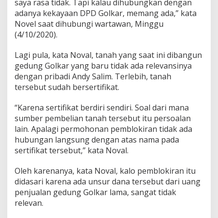
saya rasa tidak. Tapi kalau dihubungkan dengan
r
adanya kekayaan DPD Golkar, memang ada,” kata
T
Novel saat dihubungi wartawan, Minggu
i
d
(4/10/2020).
a
k
Lagi pula, kata Noval, tanah yang saat ini dibangun
T
gedung Golkar yang baru tidak ada relevansinya
e
dengan pribadi Andy Salim. Terlebih, tanah
p
a
tersebut sudah bersertifikat.
t
“Karena sertifikat berdiri sendiri. Soal dari mana
sumber pembelian tanah tersebut itu persoalan
lain. Apalagi permohonan pemblokiran tidak ada
hubungan langsung dengan atas nama pada
sertifikat tersebut,” kata Noval.
Oleh karenanya, kata Noval, kalo pemblokiran itu
didasari karena ada unsur dana tersebut dari uang
penjualan gedung Golkar lama, sangat tidak
relevan.