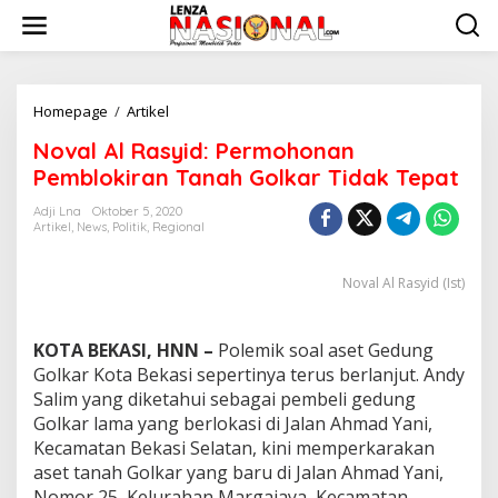
L
e
w
a
t
i
Homepage
/
Artikel
N
k
o
Noval Al Rasyid: Permohonan
e
v
k
a
Pemblokiran Tanah Golkar Tidak Tepat
o
l
n
A
Adji Lna
Oktober 5, 2020
t
Artikel
,
News
,
Politik
,
Regional
l
e
R
n
a
Noval Al Rasyid (Ist)
s
y
i
KOTA BEKASI, HNN –
Polemik soal aset Gedung
d
:
Golkar Kota Bekasi sepertinya terus berlanjut. Andy
P
Salim yang diketahui sebagai pembeli gedung
e
Golkar lama yang berlokasi di Jalan Ahmad Yani,
r
Kecamatan Bekasi Selatan, kini memperkarakan
m
aset tanah Golkar yang baru di Jalan Ahmad Yani,
o
h
Nomor 25, Kelurahan Margajaya, Kecamatan