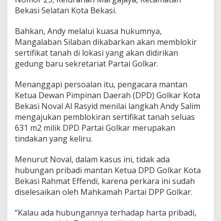
o
Bekasi Selatan Kota Bekasi.
n
a
Bahkan, Andy melalui kuasa hukumnya,
n
Mangalaban Silaban dikabarkan akan memblokir
P
e
sertifikat tanah di lokasi yang akan didirikan
m
gedung baru sekretariat Partai Golkar.
b
l
Menanggapi persoalan itu, pengacara mantan
o
Ketua Dewan Pimpinan Daerah (DPD) Golkar Kota
k
i
Bekasi Noval Al Rasyid menilai langkah Andy Salim
r
mengajukan pemblokiran sertifikat tanah seluas
a
631 m2 milik DPD Partai Golkar merupakan
n
tindakan yang keliru.
T
a
n
Menurut Noval, dalam kasus ini, tidak ada
a
hubungan pribadi mantan Ketua DPD Golkar Kota
h
Bekasi Rahmat Effendi, karena perkara ini sudah
G
diselesaikan oleh Mahkamah Partai DPP Golkar.
o
l
k
“Kalau ada hubungannya terhadap harta pribadi,
a