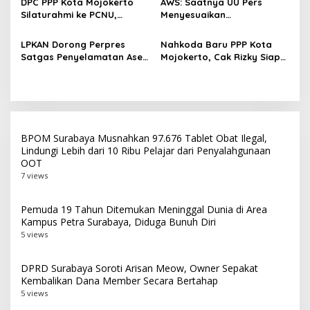
DPC PPP Kota Mojokerto
AWS: Saatnya UU Pers
Silaturahmi ke PCNU,
Menyesuaikan
Perkuat Kolaborasi untuk
Perkembangan Platform
Masyarakat
Digital dan AI
LPKAN Dorong Perpres
Nahkoda Baru PPP Kota
Satgas Penyelamatan Aset
Mojokerto, Cak Rizky Siap
Negara dan
Bangun Partai Modern
Pemberantasan Korupsi
Berbasis Generasi Muda
BPOM Surabaya Musnahkan 97.676 Tablet Obat Ilegal,
Lindungi Lebih dari 10 Ribu Pelajar dari Penyalahgunaan
OOT
7 views
Pemuda 19 Tahun Ditemukan Meninggal Dunia di Area
Kampus Petra Surabaya, Diduga Bunuh Diri
5 views
DPRD Surabaya Soroti Arisan Meow, Owner Sepakat
Kembalikan Dana Member Secara Bertahap
5 views