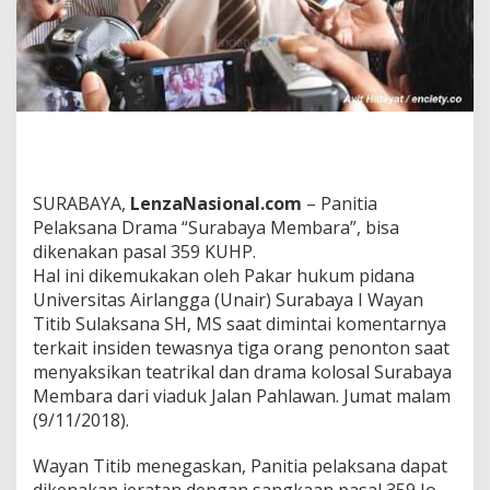
n
c
a
m
P
a
s
a
l
3
SURABAYA,
LenzaNasional.com
– Panitia
5
Pelaksana Drama “Surabaya Membara”, bisa
9
K
dikenakan pasal 359 KUHP.
U
Hal ini dikemukakan oleh Pakar hukum pidana
H
Universitas Airlangga (Unair) Surabaya I Wayan
P
Titib Sulaksana SH, MS saat dimintai komentarnya
terkait insiden tewasnya tiga orang penonton saat
menyaksikan teatrikal dan drama kolosal Surabaya
Membara dari viaduk Jalan Pahlawan. Jumat malam
(9/11/2018).
Wayan Titib menegaskan, Panitia pelaksana dapat