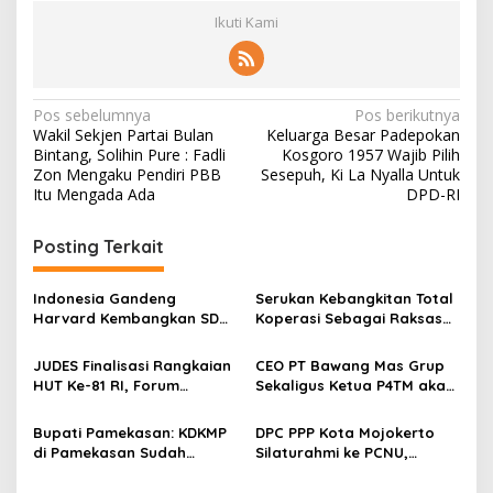
Ikuti Kami
N
Pos sebelumnya
Pos berikutnya
Wakil Sekjen Partai Bulan
Keluarga Besar Padepokan
a
Bintang, Solihin Pure : Fadli
Kosgoro 1957 Wajib Pilih
v
Zon Mengaku Pendiri PBB
Sesepuh, Ki La Nyalla Untuk
Itu Mengada Ada
DPD-RI
i
g
Posting Terkait
a
s
Indonesia Gandeng
Serukan Kebangkitan Total
Harvard Kembangkan SDM
Koperasi Sebagai Raksasa
i
Unggul dan Riset Berkelas
Ekonomi di Harkopnas ke-
p
Dunia
79
JUDES Finalisasi Rangkaian
CEO PT Bawang Mas Grup
HUT Ke-81 RI, Forum
Sekaligus Ketua P4TM akan
o
Kebangsaan dan Beragam
Memperjuangkan Petani
s
Lomba Siap Perkuat
Tembakau di Madura
Bupati Pamekasan: KDKMP
DPC PPP Kota Mojokerto
Solidaritas Jurnalis DPRD
di Pamekasan Sudah
Silaturahmi ke PCNU,
Surabaya
Beroperasi, Target 180 Unit
Perkuat Kolaborasi untuk
Selesai Akhir Juli 2026
Masyarakat