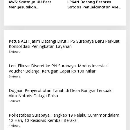
AWS: Saatnya UU Pers
LPKAN Dorong Perpres
Menyesuaikan
Satgas Penyelamatan Aset
Perkembangan Platform
Negara dan
Digital dan AI
Pemberantasan Korupsi
Ketua ALFI Jatim Datangi Dirut TPS Surabaya Baru Perkuat
Konsolidasi Peningkatan Layanan
6 views
Leni Eliazar Diseret ke PN Surabaya: Modus Investasi
Voucher Belanja, Kerugian Capai Rp 100 Miliar
6 views
Dugaan Penyerobotan Tanah di Desa Bangsri Terkuak:
Akta Notaris Diduga Palsu
5 views
Polrestabes Surabaya Tangkap 19 Pelaku Curanmor dalam
12 Hari, 10 Residivis Kembali Beraksi
4 views