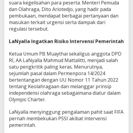
suara kegelisahan para peserta. Menteri Pemuda
4
dan Olahraga, Dito Ariotedjo, yang hadir pada
/
2
pembukaan, mendapat berbagai pertanyaan dan
0
masukan terkait urgensi serta dampak dari
2
regulasi tersebut.
4
,
LaNyalla Ingatkan Risiko Intervensi Pemerintah
M
e
n
Ketua Umum PB Muaythai sekaligus anggota DPD
p
RI, AA LaNyalla Mahmud Mattalitti, menjadi salah
o
satu pengkritik paling keras. Menurutnya,
r
sejumlah pasal dalam Permenpora 14/2024
a
D
bertentangan dengan UU Nomor 11 Tahun 2022
i
tentang Keolahragaan dan melanggar prinsip
t
independensi olahraga sebagaimana diatur dalam
o
Olympic Charter.
A
j
a
LaNyalla menyinggung pengalaman pahit saat FIFA
k
pernah membekukan PSSI akibat intervensi
K
pemerintah.
O
N