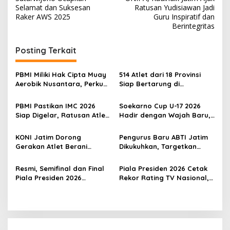
v
Selamat dan Suksesan
Ratusan Yudisiawan Jadi
Raker AWS 2025
Guru Inspiratif dan
i
Berintegritas
g
Posting Terkait
a
s
PBMI Miliki Hak Cipta Muay
514 Atlet dari 18 Provinsi
i
Aerobik Nusantara, Perkuat
Siap Bertarung di
p
Pengembangan Muaythai
Indonesia Muaythai
Indonesia
Championship 2026 di
PBMI Pastikan IMC 2026
Soekarno Cup U-17 2026
o
Bekasi
Siap Digelar, Ratusan Atlet
Hadir dengan Wajah Baru,
s
Terbaik Indonesia Berlaga
Ada Wasit Perempuan dan
di Bekasi
Penghargaan Man of the
KONI Jatim Dorong
Pengurus Baru ABTI Jatim
Match
Gerakan Atlet Berani
Dikukuhkan, Targetkan
Bercerita, M. Nabil Soroti
Jawa Timur Jadi
Tekanan Mental Atlet Laki-
Barometer Bola Tangan
Resmi, Semifinal dan Final
Piala Presiden 2026 Cetak
Laki
Indonesia
Piala Presiden 2026
Rekor Rating TV Nasional,
Dipindah ke Bali, Surabaya
Hadiah Juara Naik Jadi
Gagal Jadi Tuan Rumah
Rp8 Miliar
Laga Puncak