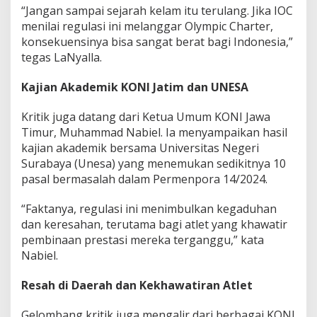
“Jangan sampai sejarah kelam itu terulang. Jika IOC
I
P
menilai regulasi ini melanggar Olympic Charter,
u
konsekuensinya bisa sangat berat bagi Indonesia,”
s
tegas LaNyalla.
a
t
Kajian Akademik KONI Jatim dan UNESA
B
e
n
Kritik juga datang dari Ketua Umum KONI Jawa
t
Timur, Muhammad Nabiel. Ia menyampaikan hasil
u
kajian akademik bersama Universitas Negeri
k
Surabaya (Unesa) yang menemukan sedikitnya 10
T
i
pasal bermasalah dalam Permenpora 14/2024.
m
K
“Faktanya, regulasi ini menimbulkan kegaduhan
h
dan keresahan, terutama bagi atlet yang khawatir
u
pembinaan prestasi mereka terganggu,” kata
s
u
Nabiel.
s
Resah di Daerah dan Kekhawatiran Atlet
Gelombang kritik juga mengalir dari berbagai KONI