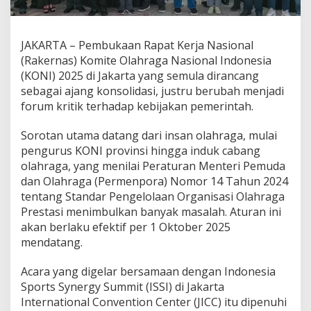
P
a
n
JAKARTA – Pembukaan Rapat Kerja Nasional
g
g
(Rakernas) Komite Olahraga Nasional Indonesia
u
(KONI) 2025 di Jakarta yang semula dirancang
n
sebagai ajang konsolidasi, justru berubah menjadi
g
forum kritik terhadap kebijakan pemerintah.
K
r
i
Sorotan utama datang dari insan olahraga, mulai
t
pengurus KONI provinsi hingga induk cabang
i
olahraga, yang menilai Peraturan Menteri Pemuda
k
dan Olahraga (Permenpora) Nomor 14 Tahun 2024
P
tentang Standar Pengelolaan Organisasi Olahraga
e
r
Prestasi menimbulkan banyak masalah. Aturan ini
m
akan berlaku efektif per 1 Oktober 2025
e
mendatang.
n
p
Acara yang digelar bersamaan dengan Indonesia
o
r
Sports Synergy Summit (ISSI) di Jakarta
a
International Convention Center (JICC) itu dipenuhi
1