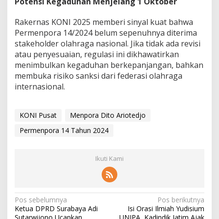
Potensi Kegaduhan Menjelang 1 Oktober
Rakernas KONI 2025 memberi sinyal kuat bahwa
Permenpora 14/2024 belum sepenuhnya diterima
stakeholder olahraga nasional. Jika tidak ada revisi
atau penyesuaian, regulasi ini dikhawatirkan
menimbulkan kegaduhan berkepanjangan, bahkan
membuka risiko sanksi dari federasi olahraga
internasional.
KONI Pusat
Menpora Dito Ariotedjo
Permenpora 14 Tahun 2024
Ikuti Kami
N
Pos sebelumnya
Pos berikutnya
Ketua DPRD Surabaya Adi
Isi Orasi Ilmiah Yudisium
a
Sutarwijono Ucapkan
UNIPA, Kadindik Jatim Ajak