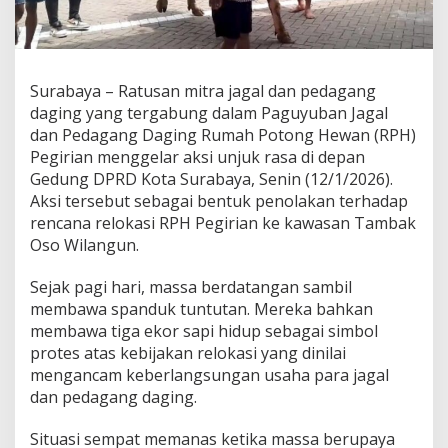
i
a
n
D
e
Surabaya – Ratusan mitra jagal dan pedagang
m
daging yang tergabung dalam Paguyuban Jagal
o
dan Pedagang Daging Rumah Potong Hewan (RPH)
D
Pegirian menggelar aksi unjuk rasa di depan
P
R
Gedung DPRD Kota Surabaya, Senin (12/1/2026).
D
Aksi tersebut sebagai bentuk penolakan terhadap
S
rencana relokasi RPH Pegirian ke kawasan Tambak
u
Oso Wilangun.
r
a
b
Sejak pagi hari, massa berdatangan sambil
a
membawa spanduk tuntutan. Mereka bahkan
y
membawa tiga ekor sapi hidup sebagai simbol
a
protes atas kebijakan relokasi yang dinilai
,
P
mengancam keberlangsungan usaha para jagal
i
dan pedagang daging.
m
p
Situasi sempat memanas ketika massa berupaya
i