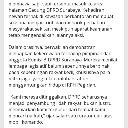
membawa sapi-sapi tersebut masuk ke area
n
a
halaman Gedung DPRD Surabaya. Kehadiran
n
hewan ternak di kawasan perkantoran membuat
D
suasana menjadi riuh dan menarik perhatian
e
masyarakat sekitar, meskipun aparat keamanan
w
tetap mengendalikan jalannya aksi.
a
n
D
Dalam orasinya, perwakilan demonstran
o
meluapkan kekecewaan terhadap pimpinan dan
r
anggota Komisi B DPRD Surabaya. Mereka menilai
o
lembaga legislatif belum sepenuhnya berpihak
n
g
pada kepentingan rakyat kecil, khususnya para
P
mitra jagal yang telah puluhan tahun
e
menggantungkan hidup di RPH Pegirian.
n
y
“Kami merasa ditinggalkan. DPRD seharusnya
e
l
menjadi penyambung lidah rakyat, bukan justru
e
membiarkan kami tergusur dari tempat kami
s
mencari nafkah,” ujar salah satu orator dari atas
a
mobil komando.
i
a