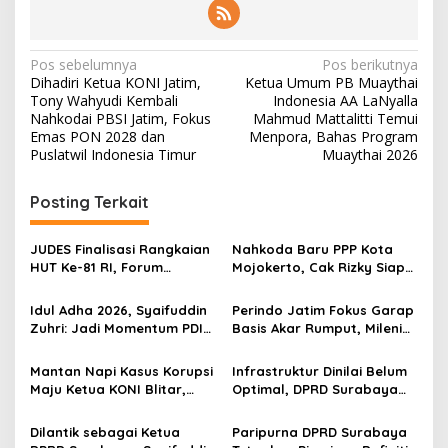
N
Pos sebelumnya
Pos berikutnya
Dihadiri Ketua KONI Jatim,
Ketua Umum PB Muaythai
a
Tony Wahyudi Kembali
Indonesia AA LaNyalla
v
Nahkodai PBSI Jatim, Fokus
Mahmud Mattalitti Temui
Emas PON 2028 dan
Menpora, Bahas Program
i
Puslatwil Indonesia Timur
Muaythai 2026
g
Posting Terkait
a
s
JUDES Finalisasi Rangkaian
Nahkoda Baru PPP Kota
i
HUT Ke-81 RI, Forum
Mojokerto, Cak Rizky Siap
p
Kebangsaan dan Beragam
Bangun Partai Modern
Lomba Siap Perkuat
Berbasis Generasi Muda
Idul Adha 2026, Syaifuddin
Perindo Jatim Fokus Garap
o
Solidaritas Jurnalis DPRD
Zuhri: Jadi Momentum PDIP
Basis Akar Rumput, Milenial
Surabaya
s
Surabaya Perkuat
dan Gen Z Jelang
Kepedulian Sosial
Kontestasi Politik
Mantan Napi Kasus Korupsi
Infrastruktur Dinilai Belum
Mendatang
Maju Ketua KONI Blitar,
Optimal, DPRD Surabaya
Pegiat Antikorupsi
Tekankan Pemeliharaan
Bersuara
Saluran Berkelanjutan
Dilantik sebagai Ketua
Paripurna DPRD Surabaya