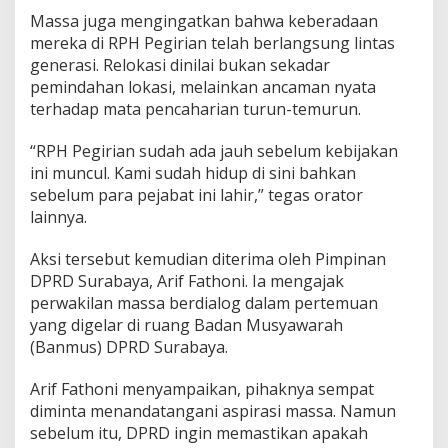
n
Massa juga mengingatkan bahwa keberadaan
L
mereka di RPH Pegirian telah berlangsung lintas
e
generasi. Relokasi dinilai bukan sekadar
w
pemindahan lokasi, melainkan ancaman nyata
a
t
terhadap mata pencaharian turun-temurun.
D
i
“RPH Pegirian sudah ada jauh sebelum kebijakan
a
ini muncul. Kami sudah hidup di sini bahkan
l
sebelum para pejabat ini lahir,” tegas orator
o
g
lainnya.
Aksi tersebut kemudian diterima oleh Pimpinan
DPRD Surabaya, Arif Fathoni. Ia mengajak
perwakilan massa berdialog dalam pertemuan
yang digelar di ruang Badan Musyawarah
(Banmus) DPRD Surabaya.
Arif Fathoni menyampaikan, pihaknya sempat
diminta menandatangani aspirasi massa. Namun
sebelum itu, DPRD ingin memastikan apakah