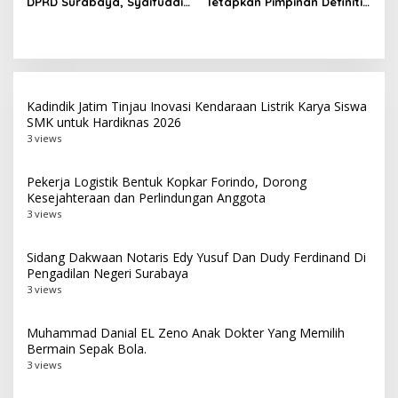
DPRD Surabaya, Syaifuddin
Tetapkan Pimpinan Definitif,
Zuhri Prioritaskan Soliditas
Anas Karno Masuk Komisi A
Internal dan Sinergi
dan Banggar
dengan Pemkot
Kadindik Jatim Tinjau Inovasi Kendaraan Listrik Karya Siswa
SMK untuk Hardiknas 2026
3 views
Pekerja Logistik Bentuk Kopkar Forindo, Dorong
Kesejahteraan dan Perlindungan Anggota
3 views
Sidang Dakwaan Notaris Edy Yusuf Dan Dudy Ferdinand Di
Pengadilan Negeri Surabaya
3 views
Muhammad Danial EL Zeno Anak Dokter Yang Memilih
Bermain Sepak Bola.
3 views