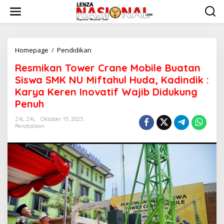
L
e
w
a
t
i
Homepage
/
Pendidikan
R
k
e
Resmikan Tower Crane Mobile Buatan
e
s
k
m
Siswa SMK NU Miftahul Huda, Kadindik :
o
i
Karya Keren Inovatif Wajib Didukung
n
k
Penuh
t
a
e
n
Z4L Z4L
Oktober 15, 2025
n
T
Pendidikan
o
w
e
r
C
r
a
n
e
M
o