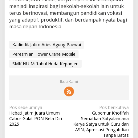
menjadi inspirasi bagi sekolah-sekolah lain untuk
terus berinovasi, membangun pendidikan vokasi
yang adaptif, produktif, dan berdampak nyata bagi
masa depan Indonesia.
Kadindik Jatim Aries Agung Paewai
Peresmian Tower Crane Mobile
SMK NU Miftahul Huda Kepanjen
Ikuti Kami
N
Pos sebelumnya
Pos berikutnya
Hebat! Jatim Juara Umum
Gubernur Khofifah
a
Cabor Gulat PON Bela Diri
Sematkan Satyalancana
v
2025
Karya Satya untuk Guru dan
ASN, Apresiasi Pengabdian
i
Tanpa Batas