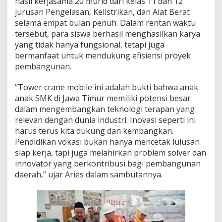
hasil kerjasama 20 murid dari kelas 11 dan 12
e
jurusan Pengelasan, Kelistrikan, dan Alat Berat
n
selama empat bulan penuh. Dalam rentan waktu
I
tersebut, para siswa berhasil menghasilkan karya
n
o
yang tidak hanya fungsional, tetapi juga
v
bermanfaat untuk mendukung efisiensi proyek
a
pembangunan.
t
i
“Tower crane mobile ini adalah bukti bahwa anak-
f
W
anak SMK di Jawa Timur memiliki potensi besar
a
dalam mengembangkan teknologi terapan yang
j
relevan dengan dunia industri. Inovasi seperti ini
i
harus terus kita dukung dan kembangkan.
b
Pendidikan vokasi bukan hanya mencetak lulusan
D
i
siap kerja, tapi juga melahirkan problem solver dan
d
innovator yang berkontribusi bagi pembangunan
u
daerah,” ujar Aries dalam sambutannya.
k
u
n
g
P