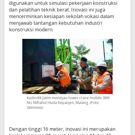
digunakan untuk simulasi pekerjaan konstruksi
h
dan pelatihan teknik berat. Inovasi ini juga
u
l
mencerminkan kesiapan sekolah vokasi dalam
H
menjawab tantangan kebutuhan industri
u
konstruksi modern.
d
a
,
K
a
d
i
n
d
i
k
:
K
Kadindik Jatim meninjau tower crane mobile SMK
a
NU Miftahul Huda Kepanjen, Malang. (Foto:
r
Istimewa)
y
a
K
Dengan tinggi 16 meter, inovasi ini merupakan
e
r