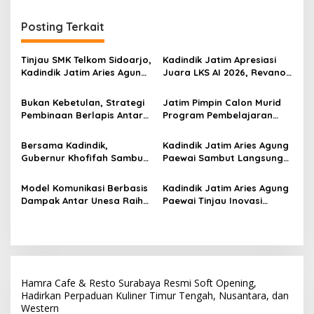
g
Posting Terkait
a
s
Tinjau SMK Telkom Sidoarjo,
Kadindik Jatim Apresiasi
i
Kadindik Jatim Aries Agung
Juara LKS AI 2026, Revano
p
Paewai: Ruang Kelas
Terima Bantuan Pendidikan
Representatif Tingkatkan
dari Gubernur Khofifah
Bukan Kebetulan, Strategi
Jatim Pimpin Calon Murid
o
Kualitas Pembelajaran
Pembinaan Berlapis Antar
Program Pembelajaran
s
Jatim Cetak Quattrick
Jarak Jauh Nasional, 109
Juara Umum LKS Nasional
ATS Lolos Verifikasi dan
Bersama Kadindik,
Kadindik Jatim Aries Agung
Siap Belajar
Gubernur Khofifah Sambut
Paewai Sambut Langsung
Kontingen Jatim Juara
Kontingen Juara Umum LKS
Umum LKS Dikmen Nasional
Dikmen Nasional 2026 di
Model Komunikasi Berbasis
Kadindik Jatim Aries Agung
2026 di Grahadi
Pasar Turi
Dampak Antar Unesa Raih
Paewai Tinjau Inovasi
Top 3 Media Relations
Peserta PKN Tingkat II
Awards 2026 Kategori
Angkatan IV 2026 di
Siaran Pers Terbaik
Makassar
Hamra Cafe & Resto Surabaya Resmi Soft Opening,
Hadirkan Perpaduan Kuliner Timur Tengah, Nusantara, dan
Western