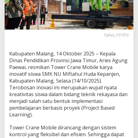
b
i
l
e
B
u
Oplus_131072
a
t
a
Kabupaten Malang, 14 Oktober 2025 – Kepala
n
S
Dinas Pendidikan Provinsi Jawa Timur, Aries Agung
i
Paewai, resmikan Tower Crane Mobile karya
s
inovatif siswa SMK NU Miftahul Huda Kepanjen,
w
Kabupaten Malang, Selasa (14/10/2025).
a
S
Terobosan inovasi ini merupakan wujud nyata
M
kreativitas siswa dalam bidang teknik rekayasa dan
K
menjadi salah satu bentuk implementasi
N
pembelajaran berbasis proyek (Project Based
U
Learning).
M
i
f
Tower Crane Mobile dirancang dengan sistem
t
kontrol yang fleksibel dan efisien. Sehingga dapat
a