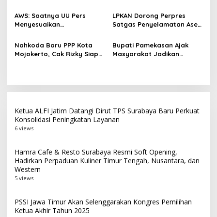
Beroperasi, Target 180 Unit
Perkuat Kolaborasi untuk
o
Selesai Akhir Juli 2026
Masyarakat
AWS: Saatnya UU Pers
LPKAN Dorong Perpres
s
Menyesuaikan
Satgas Penyelamatan Aset
Perkembangan Platform
Negara dan
Digital dan AI
Pemberantasan Korupsi
Nahkoda Baru PPP Kota
Bupati Pamekasan Ajak
Mojokerto, Cak Rizky Siap
Masyarakat Jadikan
Bangun Partai Modern
Pancasila Pedoman Hidup
Berbasis Generasi Muda
Pada Peringatan Hari Lahir
Pancasila 2026
Ketua ALFI Jatim Datangi Dirut TPS Surabaya Baru Perkuat
Konsolidasi Peningkatan Layanan
6 views
Hamra Cafe & Resto Surabaya Resmi Soft Opening,
Hadirkan Perpaduan Kuliner Timur Tengah, Nusantara, dan
Western
5 views
PSSI Jawa Timur Akan Selenggarakan Kongres Pemilihan
Ketua Akhir Tahun 2025