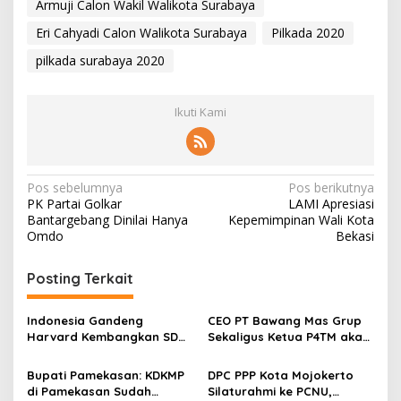
Armuji Calon Wakil Walikota Surabaya
Eri Cahyadi Calon Walikota Surabaya
Pilkada 2020
pilkada surabaya 2020
Ikuti Kami
N
Pos sebelumnya
Pos berikutnya
PK Partai Golkar
LAMI Apresiasi
a
Bantargebang Dinilai Hanya
Kepemimpinan Wali Kota
v
Omdo
Bekasi
i
Posting Terkait
g
a
Indonesia Gandeng
CEO PT Bawang Mas Grup
s
Harvard Kembangkan SDM
Sekaligus Ketua P4TM akan
Unggul dan Riset Berkelas
Memperjuangkan Petani
i
Dunia
Tembakau di Madura
Bupati Pamekasan: KDKMP
DPC PPP Kota Mojokerto
p
di Pamekasan Sudah
Silaturahmi ke PCNU,