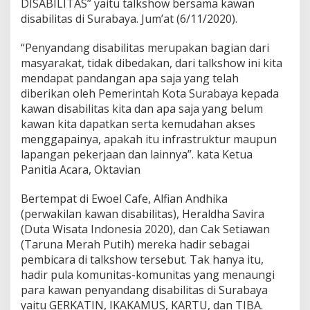
DISABILITAS” yaitu talkshow bersama kawan
a
disabilitas di Surabaya. Jum’at (6/11/2020).
w
a
n
“Penyandang disabilitas merupakan bagian dari
D
masyarakat, tidak dibedakan, dari talkshow ini kita
i
mendapat pandangan apa saja yang telah
s
diberikan oleh Pemerintah Kota Surabaya kepada
a
kawan disabilitas kita dan apa saja yang belum
b
i
kawan kita dapatkan serta kemudahan akses
l
menggapainya, apakah itu infrastruktur maupun
i
lapangan pekerjaan dan lainnya”. kata Ketua
t
Panitia Acara, Oktavian
a
s
Bertempat di Ewoel Cafe, Alfian Andhika
(perwakilan kawan disabilitas), Heraldha Savira
(Duta Wisata Indonesia 2020), dan Cak Setiawan
(Taruna Merah Putih) mereka hadir sebagai
pembicara di talkshow tersebut. Tak hanya itu,
hadir pula komunitas-komunitas yang menaungi
para kawan penyandang disabilitas di Surabaya
yaitu GERKATIN, IKAKAMUS, KARTU, dan TIBA.