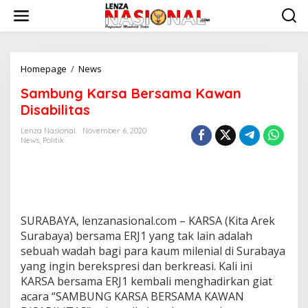
L
e
w
a
t
i
Homepage
/
News
S
k
a
Sambung Karsa Bersama Kawan
e
m
k
b
Disabilitas
o
u
n
n
Lenza Nasional
November 6, 2020
t
News
,
Politik
g
e
K
n
a
r
s
a
B
SURABAYA, lenzanasional.com – KARSA (Kita Arek
e
Surabaya) bersama ERJ1 yang tak lain adalah
r
sebuah wadah bagi para kaum milenial di Surabaya
s
yang ingin berekspresi dan berkreasi. Kali ini
a
m
KARSA bersama ERJ1 kembali menghadirkan giat
a
acara “SAMBUNG KARSA BERSAMA KAWAN
K