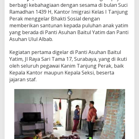
berbagi kebahagiaan dengan sesama di bulan Suci
t
u
Ramadhan 1439 H, Kantor Imigrasi Kelas I Tanjung
n
Perak menggelar Bhakti Sosial dengan
a
memberikan santunan kepada puluhan anak yatim
n
yang berada di Panti Asuhan Baitul Yatim dan Panti
A
n
Asuhan Ulul Albab.
a
k
Kegiatan pertama digelar di Panti Asuhan Baitul
Y
Yatim, Jl Raya Sari Tama 17, Surabaya, yang di ikuti
a
oleh seluruh pegawai Kanim Tanjung Perak, baik
t
i
Kepala Kantor maupun Kepala Seksi, beserta
m
jajaran staf.