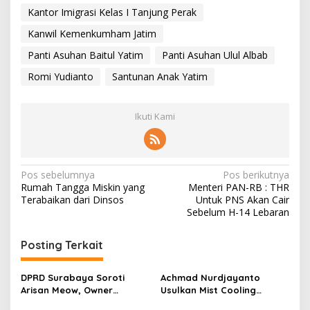
Kantor Imigrasi Kelas I Tanjung Perak
Kanwil Kemenkumham Jatim
Panti Asuhan Baitul Yatim
Panti Asuhan Ulul Albab
Romi Yudianto
Santunan Anak Yatim
Ikuti Kami
N
Pos sebelumnya
Pos berikutnya
Rumah Tangga Miskin yang
Menteri PAN-RB : THR
a
Terabaikan dari Dinsos
Untuk PNS Akan Cair
v
Sebelum H-14 Lebaran
i
Posting Terkait
g
a
DPRD Surabaya Soroti
Achmad Nurdjayanto
s
Arisan Meow, Owner
Usulkan Mist Cooling
Sepakat Kembalikan Dana
System, Solusi Sejukkan