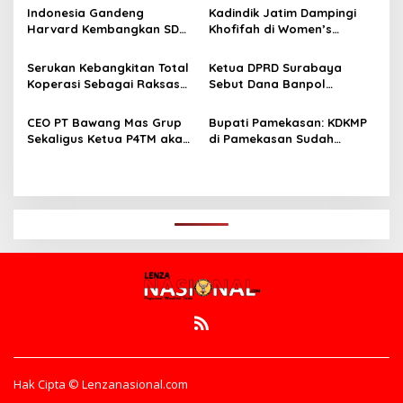
i
Member Secara Bertahap
Surabaya di Tengah Cuaca
Indonesia Gandeng
Kadindik Jatim Dampingi
p
Panas
Harvard Kembangkan SDM
Khofifah di Women’s
Unggul dan Riset Berkelas
Leadership Forum 2026,
o
Dunia
Perkuat Kepemimpinan
Serukan Kebangkitan Total
Ketua DPRD Surabaya
s
Perempuan untuk Indonesia
Koperasi Sebagai Raksasa
Sebut Dana Banpol
Berdampak
Ekonomi di Harkopnas ke-
Berperan Topang
79
Pendidikan Politik
CEO PT Bawang Mas Grup
Bupati Pamekasan: KDKMP
Masyarakat
Sekaligus Ketua P4TM akan
di Pamekasan Sudah
Memperjuangkan Petani
Beroperasi, Target 180 Unit
Tembakau di Madura
Selesai Akhir Juli 2026
Hak Cipta © Lenzanasional.com