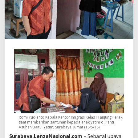
K
a
n
i
m
T
a
n
j
u
n
g
P
e
r
a
k
G
e
l
a
Romi Yudianto Kepala Kantor Imigrasi Kelas I Tanjung Perak,
r
saat memberikan santunan kepada anak yatim di Panti
S
Asuhan Baitul Yatim, Surabaya, Jumat (18/5/18).
a
Surabaya,LenzaNasional.com –
Sebagai upaya
n