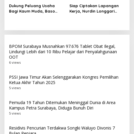
Kesehatan Gratis
Dukung Peluang Usaha
Siap Ciptakan Lapangan
Bagi Kaum Muda, Baso
Kerja, Nurdin Longgari
Juherman Maju Jadi Caleg
Maju Jadi Caleg DPRD Kota
DPRD Jatim dari Dapil I
Surabaya
Surabaya
BPOM Surabaya Musnahkan 97.676 Tablet Obat Ilegal,
Lindungi Lebih dari 10 Ribu Pelajar dari Penyalahgunaan
OOT
6 views
PSSI Jawa Timur Akan Selenggarakan Kongres Pemilihan
Ketua Akhir Tahun 2025
5 views
Pemuda 19 Tahun Ditemukan Meninggal Dunia di Area
Kampus Petra Surabaya, Diduga Bunuh Diri
5 views
Residivis Pencurian Terdakwa Songki Waluyo Divonis 7
Bulan Penjara