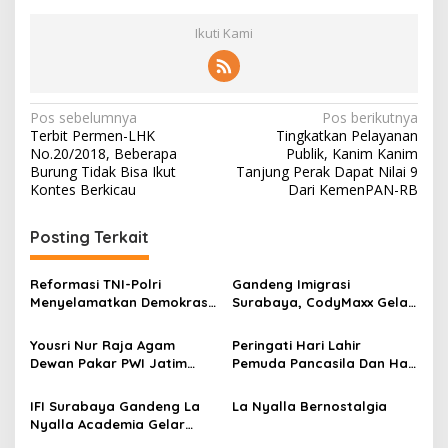
Ikuti Kami
N
Pos sebelumnya
Pos berikutnya
Terbit Permen-LHK
Tingkatkan Pelayanan
a
No.20/2018, Beberapa
Publik, Kanim Kanim
v
Burung Tidak Bisa Ikut
Tanjung Perak Dapat Nilai 9
Kontes Berkicau
Dari KemenPAN-RB
i
g
Posting Terkait
a
s
Reformasi TNI-Polri
Gandeng Imigrasi
Menyelamatkan Demokrasi
Surabaya, CodyMaxx Gelar
i
dari Bayang-Bayang
Haji Umrah Festival
p
Otoritarianisme
Yousri Nur Raja Agam
Peringati Hari Lahir
Pemerintahan Prabowo
Dewan Pakar PWI Jatim
Pemuda Pancasila Dan Hari
o
Siap Menfasilitasi
Sumpah Pemuda, MPC
s
Terbentuknya PWI Kota
Pemuda Pancasila Kota
IFI Surabaya Gandeng La
La Nyalla Bernostalgia
Surabaya
Surabaya Lakukan Bedah
Nyalla Academia Gelar
Rumah
Baksos Dan Layanan