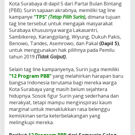
Kota Surabaya di dapil 5 dari Partai Bulan Bintang
(PBB). Surin sapaan akrabnya, memiliki tag line
kampanye
“TPS”
(Tetap Pilih Surin)
,
dimana tujuan
tag line tersebut untuk mengajak masyarakat
Surabaya khususnya warga Lakasantri,
Sambikerep, Karangpilang, Wiyung, Dukuh Pakis,
Benowo, Tandes, Asemrowo, dan Pakal
(Dapil 5)
,
untuk menggunakan hak pilihnya pada Pemilu
tahun 2019
(Tidak Golput).
Selain tag line kampanyenya, Surin juga memiliki
“12 Program PBB”
yang melahirkan harapan baru
bangsa Indonesia terutama bagi mereka warga
Kota Surabaya yang masih belum sejahtera
hidupnya. Sosok figur Surin yang sederhana dan
merakyat, tetapi mampu menginspirasi kaum
marginal untuk menaklukkan rasa belenggu
kemiskinan serta keterbelakangan yang
melingkupi mereka.
Berikut
12 Program PBB
dari Samsurin Caleg