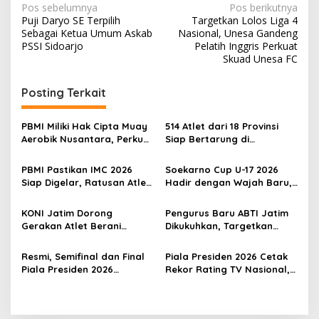
N
Pos sebelumnya
Pos berikutnya
Puji Daryo SE Terpilih
Targetkan Lolos Liga 4
a
Sebagai Ketua Umum Askab
Nasional, Unesa Gandeng
v
PSSI Sidoarjo
Pelatih Inggris Perkuat
Skuad Unesa FC
i
g
Posting Terkait
a
s
PBMI Miliki Hak Cipta Muay
514 Atlet dari 18 Provinsi
Aerobik Nusantara, Perkuat
Siap Bertarung di
i
Pengembangan Muaythai
Indonesia Muaythai
p
Indonesia
Championship 2026 di
PBMI Pastikan IMC 2026
Soekarno Cup U-17 2026
Bekasi
Siap Digelar, Ratusan Atlet
Hadir dengan Wajah Baru,
o
Terbaik Indonesia Berlaga
Ada Wasit Perempuan dan
s
di Bekasi
Penghargaan Man of the
KONI Jatim Dorong
Pengurus Baru ABTI Jatim
Match
Gerakan Atlet Berani
Dikukuhkan, Targetkan
Bercerita, M. Nabil Soroti
Jawa Timur Jadi
Tekanan Mental Atlet Laki-
Barometer Bola Tangan
Resmi, Semifinal dan Final
Piala Presiden 2026 Cetak
Laki
Indonesia
Piala Presiden 2026
Rekor Rating TV Nasional,
Dipindah ke Bali, Surabaya
Hadiah Juara Naik Jadi
Gagal Jadi Tuan Rumah
Rp8 Miliar
Laga Puncak