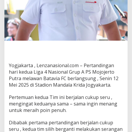
a
j
u
K
e
B
a
b
a
k
8
B
Yogjakarta , Lenzanasional.com – Pertandingan
e
hari kedua Liga 4 Nasional Grup A PS Mojojerto
s
a
Putra melawan Batavia FC berlangsung , Senin 12
r
Mei 2025 di Stadion Mandala Krida Jogyakarta.
G
r
Pertemuan kedua Tim ini berjalan cukup seru ,
u
mengingat keduanya sama – sama ingin menang
p
A
untuk meraih poin penuh.
L
i
Dibabak pertama pertandingan berjalan cukup
g
seru , kedua tim silih berganti melakukan serangan
a