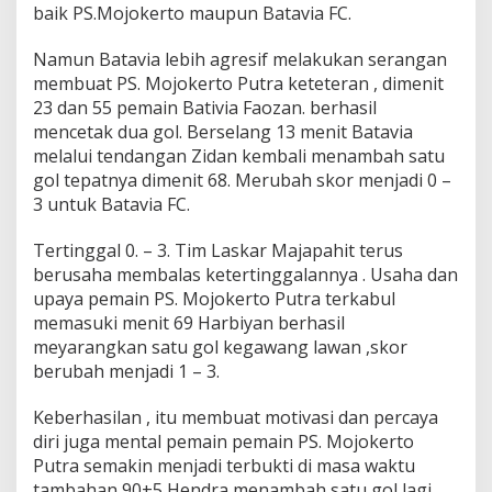
baik PS.Mojokerto maupun Batavia FC.
4
N
a
Namun Batavia lebih agresif melakukan serangan
s
membuat PS. Mojokerto Putra keteteran , dimenit
i
23 dan 55 pemain Bativia Faozan. berhasil
o
mencetak dua gol. Berselang 13 menit Batavia
n
a
melalui tendangan Zidan kembali menambah satu
l
gol tepatnya dimenit 68. Merubah skor menjadi 0 –
3 untuk Batavia FC.
Tertinggal 0. – 3. Tim Laskar Majapahit terus
berusaha membalas ketertinggalannya . Usaha dan
upaya pemain PS. Mojokerto Putra terkabul
memasuki menit 69 Harbiyan berhasil
meyarangkan satu gol kegawang lawan ,skor
berubah menjadi 1 – 3.
Keberhasilan , itu membuat motivasi dan percaya
diri juga mental pemain pemain PS. Mojokerto
Putra semakin menjadi terbukti di masa waktu
tambahan 90+5 Hendra menambah satu gol lagi