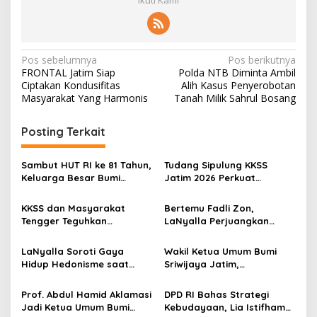
Ikuti Kami
N
Pos sebelumnya
Pos berikutnya
FRONTAL Jatim Siap
Polda NTB Diminta Ambil
a
Ciptakan Kondusifitas
Alih Kasus Penyerobotan
v
Masyarakat Yang Harmonis
Tanah Milik Sahrul Bosang
i
Posting Terkait
g
a
Sambut HUT RI ke 81 Tahun,
Tudang Sipulung KKSS
s
Keluarga Besar Bumi
Jatim 2026 Perkuat
Sriwijaya Adakan Kegiatan
Silaturahmi dan Kolaborasi
i
Lomba
KKSS dan Masyarakat
Bertemu Fadli Zon,
p
Tengger Teguhkan
LaNyalla Perjuangkan
Persaudaraan Budaya di
Aksara Kawi Masuk Daftar
o
Lereng Bromo
UNESCO
LaNyalla Soroti Gaya
Wakil Ketua Umum Bumi
s
Hidup Hedonisme saat
Sriwijaya Jatim,
Kuliah Umum PAMU di
Mendorong Generasi Muda
Malang
Sumsel Kembangkan Diri
Prof. Abdul Hamid Aklamasi
DPD RI Bahas Strategi
Jadi Ketua Umum Bumi
Kebudayaan, Lia Istifhama