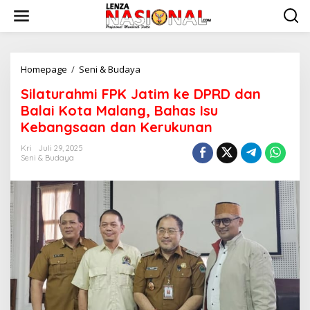
L
e
w
a
t
i
Homepage
/
Seni & Budaya
S
k
i
Silaturahmi FPK Jatim ke DPRD dan
e
l
k
a
Balai Kota Malang, Bahas Isu
o
t
Kebangsaan dan Kerukunan
n
u
t
r
Kri
Juli 29, 2025
e
a
Seni & Budaya
n
h
m
i
F
P
K
J
a
t
i
m
k