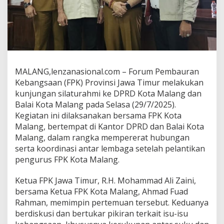
e
D
P
R
D
d
a
n
MALANG,lenzanasional.com – Forum Pembauran
B
Kebangsaan (FPK) Provinsi Jawa Timur melakukan
a
kunjungan silaturahmi ke DPRD Kota Malang dan
l
Balai Kota Malang pada Selasa (29/7/2025).
a
i
Kegiatan ini dilaksanakan bersama FPK Kota
K
Malang, bertempat di Kantor DPRD dan Balai Kota
o
Malang, dalam rangka mempererat hubungan
t
serta koordinasi antar lembaga setelah pelantikan
a
pengurus FPK Kota Malang.
M
a
l
Ketua FPK Jawa Timur, R.H. Mohammad Ali Zaini,
a
bersama Ketua FPK Kota Malang, Ahmad Fuad
n
Rahman, memimpin pertemuan tersebut. Keduanya
g
berdiskusi dan bertukar pikiran terkait isu-isu
,
B