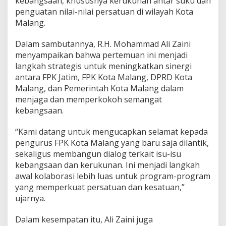
kebangsaan, khususnya kerukunan antar suku dan
a
penguatan nilai-nilai persatuan di wilayah Kota
h
Malang.
a
s
Dalam sambutannya, R.H. Mohammad Ali Zaini
I
s
menyampaikan bahwa pertemuan ini menjadi
u
langkah strategis untuk meningkatkan sinergi
K
antara FPK Jatim, FPK Kota Malang, DPRD Kota
e
Malang, dan Pemerintah Kota Malang dalam
b
a
menjaga dan memperkokoh semangat
n
kebangsaan.
g
s
“Kami datang untuk mengucapkan selamat kepada
a
pengurus FPK Kota Malang yang baru saja dilantik,
a
n
sekaligus membangun dialog terkait isu-isu
d
kebangsaan dan kerukunan. Ini menjadi langkah
a
awal kolaborasi lebih luas untuk program-program
n
yang memperkuat persatuan dan kesatuan,”
K
ujarnya.
e
r
u
Dalam kesempatan itu, Ali Zaini juga
k