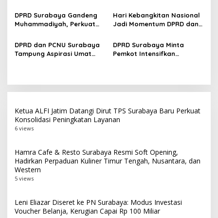
Incinerator Keputih,
PN Surabaya, Antrean
s
Baktiono Sebelum Ambil
Sidang Jadi Perhatian
DPRD Surabaya Gandeng
Hari Kebangkitan Nasional
Keputusan
Muhammadiyah, Perkuat
Jadi Momentum DPRD dan
Kolaborasi Wujudkan Kota
Kejari Surabaya Perkuat
Inklusif dan Peningkatan
Koordinasi
DPRD dan PCNU Surabaya
DPRD Surabaya Minta
Pelayanan Publik
Tampung Aspirasi Umat
Pemkot Intensifkan
dan Perkuat Sinergi
Pengawasan Hewan Kurban
Jelang Idul Adha 2026
Ketua ALFI Jatim Datangi Dirut TPS Surabaya Baru Perkuat
Konsolidasi Peningkatan Layanan
6 views
Hamra Cafe & Resto Surabaya Resmi Soft Opening,
Hadirkan Perpaduan Kuliner Timur Tengah, Nusantara, dan
Western
5 views
Leni Eliazar Diseret ke PN Surabaya: Modus Investasi
Voucher Belanja, Kerugian Capai Rp 100 Miliar