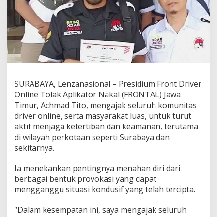
a
k
a
n
K
o
n
d
u
SURABAYA, Lenzanasional – Presidium Front Driver
s
i
Online Tolak Aplikator Nakal (FRONTAL) Jawa
f
Timur, Achmad Tito, mengajak seluruh komunitas
i
driver online, serta masyarakat luas, untuk turut
t
aktif menjaga ketertiban dan keamanan, terutama
a
di wilayah perkotaan seperti Surabaya dan
s
M
sekitarnya.
a
s
Ia menekankan pentingnya menahan diri dari
y
berbagai bentuk provokasi yang dapat
a
mengganggu situasi kondusif yang telah tercipta.
r
a
k
“Dalam kesempatan ini, saya mengajak seluruh
a