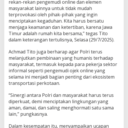
rekan-rekan pengemudi online dan elemen
t
masyarakat lainnya untuk tidak mudah
Y
terprovokasi oleh pihak-pihak yang ingin
a
n
menciptakan kegaduhan. Kita harus bersatu
g
menjaga keamanan dan ketertiban, karena Jawa
H
Timur adalah rumah kita bersama,” tegas Tito
a
dalam keterangan tertulisnya, Selasa (29/7/2025).
r
m
o
Achmad Tito juga berharap agar Polri terus
n
melanjutkan pembinaan yang humanis terhadap
i
masyarakat, termasuk kepada para pekerja sektor
s
informal seperti pengemudi ojek online yang
selama ini menjadi bagian penting dari ekosistem
transportasi perkotaan.
“Sinergi antara Polri dan masyarakat harus terus
diperkuat, demi menciptakan lingkungan yang
aman, damai, dan saling menghormati satu sama
lain,” pungkasnya.
Dalam kesempatan itu, menyampaikan ucapan