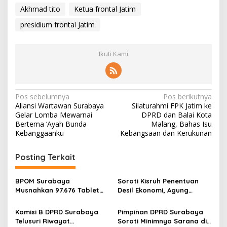
Akhmad tito
Ketua frontal Jatim
presidium frontal Jatim
Ikuti Kami
N
Pos sebelumnya
Pos berikutnya
Aliansi Wartawan Surabaya
Silaturahmi FPK Jatim ke
a
Gelar Lomba Mewarnai
DPRD dan Balai Kota
v
Bertema ‘Ayah Bunda
Malang, Bahas Isu
Kebanggaanku
Kebangsaan dan Kerukunan
i
g
Posting Terkait
a
s
BPOM Surabaya
Soroti Kisruh Penentuan
Musnahkan 97.676 Tablet
Desil Ekonomi, Agung
i
Obat Ilegal, Lindungi Lebih
Prasodjo Minta Wali Kota
p
dari 10 Ribu Pelajar dari
Surabaya Pastikan
Komisi B DPRD Surabaya
Pimpinan DPRD Surabaya
Penyalahgunaan OOT
Validitas Data
Telusuri Riwayat
Soroti Minimnya Sarana di
o