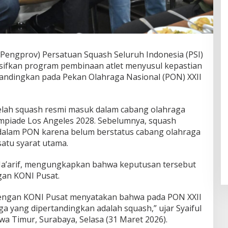
(Pengprov) Persatuan Squash Seluruh Indonesia (PSI)
sifkan program pembinaan atlet menyusul kepastian
andingkan pada Pekan Olahraga Nasional (PON) XXII
elah squash resmi masuk dalam cabang olahraga
mpiade Los Angeles 2028. Sebelumnya, squash
dalam PON karena belum berstatus cabang olahraga
satu syarat utama.
 Ma’arif, mengungkapkan bahwa keputusan tersebut
gan KONI Pusat.
i dengan KONI Pusat menyatakan bahwa pada PON XXII
ga yang dipertandingkan adalah squash,” ujar Syaiful
wa Timur, Surabaya, Selasa (31 Maret 2026).