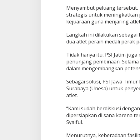
e
Menyambut peluang tersebut, 
r
strategis untuk meningkatkan 
s
i
kejuaraan guna menjaring atlet-
a
p
Langkah ini dilakukan sebagai 
a
dua atlet peraih medali perak 
n
Tidak hanya itu, PSI Jatim jug
penunjang pembinaan. Selama i
dalam mengembangkan potensi 
Sebagai solusi, PSI Jawa Timu
Surabaya (Unesa) untuk penyed
atlet.
“Kami sudah berdiskusi dengan
dipersiapkan di sana karena te
Syaiful.
Menurutnya, keberadaan fasilit