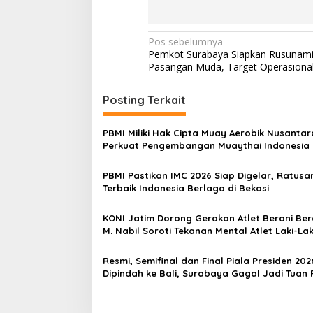
N
Pos sebelumnya
Pemkot Surabaya Siapkan Rusunami
a
Pasangan Muda, Target Operasiona
v
i
Posting Terkait
g
PBMI Miliki Hak Cipta Muay Aerobik Nusantar
a
Perkuat Pengembangan Muaythai Indonesia
s
PBMI Pastikan IMC 2026 Siap Digelar, Ratusan
i
Terbaik Indonesia Berlaga di Bekasi
p
o
KONI Jatim Dorong Gerakan Atlet Berani Berc
M. Nabil Soroti Tekanan Mental Atlet Laki-Lak
s
Resmi, Semifinal dan Final Piala Presiden 202
Dipindah ke Bali, Surabaya Gagal Jadi Tuan
Laga Puncak