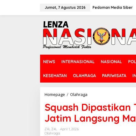
L
e
Jumat, 7 Agustus 2026
Pedoman Media Siber
w
a
t
i
k
e
k
o
n
NEWS
INTERNASIONAL
NASIONAL
POL
t
e
n
KESEHATAN
OLAHRAGA
PARIWISATA
I
Homepage
/
Olahraga
S
q
Squash Dipastikan 
u
a
Jatim Langsung Ma
s
h
D
Z4L Z4L
April 1, 2026
i
Olahraga