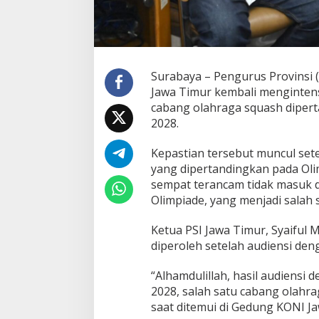
S
I
J
a
t
i
Surabaya – Pengurus Provinsi 
m
Jawa Timur kembali menginten
L
cabang olahraga squash dipert
a
2028.
n
g
s
Kepastian tersebut muncul set
u
yang dipertandingkan pada Oli
n
sempat terancam tidak masuk 
g
Olimpiade, yang menjadi salah 
M
a
t
Ketua PSI Jawa Timur, Syaiful
a
diperoleh setelah audiensi den
n
g
“Alhamdulillah, hasil audiens
k
a
2028, salah satu cabang olahra
n
saat ditemui di Gedung KONI Ja
P