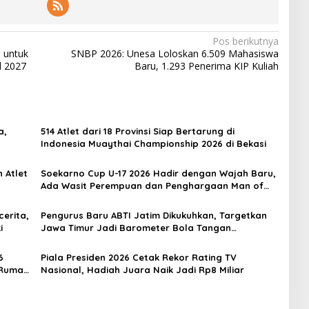
Pos berikutnya
 untuk
SNBP 2026: Unesa Loloskan 6.509 Mahasiswa
l 2027
Baru, 1.293 Penerima KIP Kuliah
a,
514 Atlet dari 18 Provinsi Siap Bertarung di
Indonesia Muaythai Championship 2026 di Bekasi
 Atlet
Soekarno Cup U-17 2026 Hadir dengan Wajah Baru,
Ada Wasit Perempuan dan Penghargaan Man of
the Match
erita,
Pengurus Baru ABTI Jatim Dikukuhkan, Targetkan
i
Jawa Timur Jadi Barometer Bola Tangan
Indonesia
6
Piala Presiden 2026 Cetak Rekor Rating TV
 Rumah
Nasional, Hadiah Juara Naik Jadi Rp8 Miliar