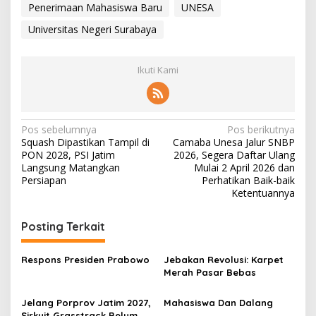
Penerimaan Mahasiswa Baru
UNESA
Universitas Negeri Surabaya
Ikuti Kami
N
Pos sebelumnya
Pos berikutnya
Squash Dipastikan Tampil di
Camaba Unesa Jalur SNBP
a
PON 2028, PSI Jatim
2026, Segera Daftar Ulang
v
Langsung Matangkan
Mulai 2 April 2026 dan
Persiapan
Perhatikan Baik-baik
i
Ketentuannya
g
Posting Terkait
a
s
Respons Presiden Prabowo
Jebakan Revolusi: Karpet
i
Merah Pasar Bebas
p
Jelang Porprov Jatim 2027,
Mahasiswa Dan Dalang
o
Sirkuit Grasstrack Belum