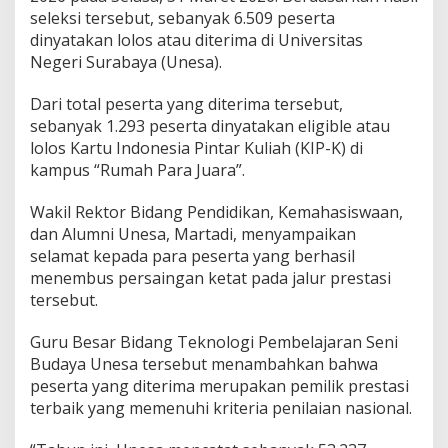
3
seleksi tersebut, sebanyak 6.509 peserta
P
dinyatakan lolos atau diterima di Universitas
e
Negeri Surabaya (Unesa).
n
e
Dari total peserta yang diterima tersebut,
r
i
sebanyak 1.293 peserta dinyatakan eligible atau
m
lolos Kartu Indonesia Pintar Kuliah (KIP-K) di
a
kampus “Rumah Para Juara”.
K
I
Wakil Rektor Bidang Pendidikan, Kemahasiswaan,
P
K
dan Alumni Unesa, Martadi, menyampaikan
u
selamat kepada para peserta yang berhasil
l
menembus persaingan ketat pada jalur prestasi
i
tersebut.
a
h
Guru Besar Bidang Teknologi Pembelajaran Seni
Budaya Unesa tersebut menambahkan bahwa
peserta yang diterima merupakan pemilik prestasi
terbaik yang memenuhi kriteria penilaian nasional.