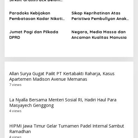
s
Terealisasi, Ketua IMI
Surabaya Tagih Janji
Paradoks Kebijakan
Sikap Keprihatinan Atas
Pemkot
Pembatasan Kadar Nikotin:
Peristiwa Pembullyan Anak
Tangan Kanan Membangun,
Berkebutuhan Khusus di
Tangan Kiri Meruntuhkan
Sebuah SMK Swasta di
Jumat Pagi dan Pilkada
Negara, Media Massa dan
Surabaya
DPRD
Ancaman Kualitas Manusia
Allan Surya Gugat Pailit PT Kertabakti Raharja, Kasus
Apartemen Madison Avenue Memanas
7 views
La Nyalla Bersama Menteri Sosial RI, Hadiri Haul Para
Masyayech Genggong
4 views
HIPMI Jawa Timur Gelar Turnamen Padel Internal Sambut
Ramadhan
4 views