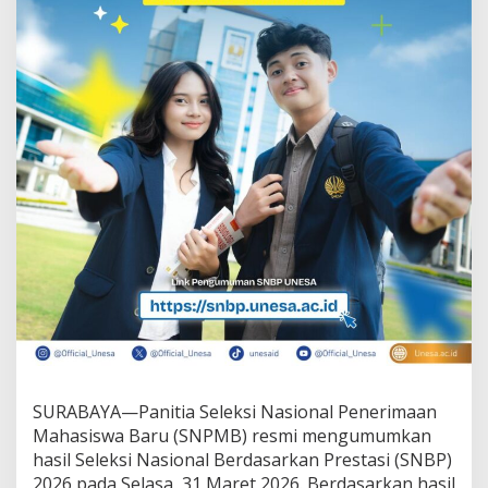
a
n
6
.
5
0
9
M
a
h
a
s
i
s
w
a
B
a
r
u
,
SURABAYA—Panitia Seleksi Nasional Penerimaan
1
Mahasiswa Baru (SNPMB) resmi mengumumkan
.
hasil Seleksi Nasional Berdasarkan Prestasi (SNBP)
2
2026 pada Selasa, 31 Maret 2026. Berdasarkan hasil
9