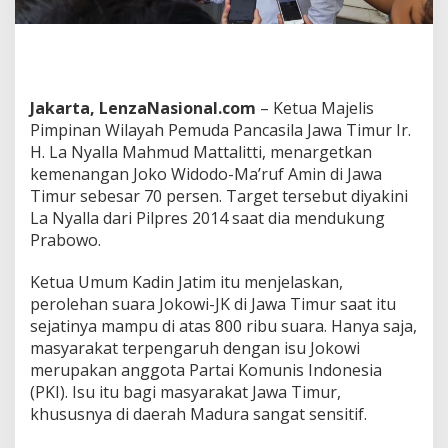
k
a
n
J
o
k
Jakarta, LenzaNasional.com
– Ketua Majelis
o
Pimpinan Wilayah Pemuda Pancasila Jawa Timur Ir.
w
H. La Nyalla Mahmud Mattalitti, menargetkan
i
kemenangan Joko Widodo-Ma’ruf Amin di Jawa
d
i
Timur sebesar 70 persen. Target tersebut diyakini
J
La Nyalla dari Pilpres 2014 saat dia mendukung
a
Prabowo.
w
a
Ketua Umum Kadin Jatim itu menjelaskan,
T
i
perolehan suara Jokowi-JK di Jawa Timur saat itu
m
sejatinya mampu di atas 800 ribu suara. Hanya saja,
u
masyarakat terpengaruh dengan isu Jokowi
r
merupakan anggota Partai Komunis Indonesia
(PKI). Isu itu bagi masyarakat Jawa Timur,
khususnya di daerah Madura sangat sensitif.