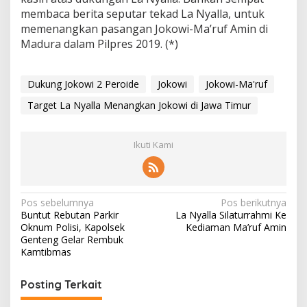
membaca berita seputar tekad La Nyalla, untuk
memenangkan pasangan Jokowi-Ma’ruf Amin di
Madura dalam Pilpres 2019. (*)
Dukung Jokowi 2 Peroide
Jokowi
Jokowi-Ma'ruf
Target La Nyalla Menangkan Jokowi di Jawa Timur
Ikuti Kami
N
Pos sebelumnya
Pos berikutnya
Buntut Rebutan Parkir
La Nyalla Silaturrahmi Ke
a
Oknum Polisi, Kapolsek
Kediaman Ma’ruf Amin
v
Genteng Gelar Rembuk
Kamtibmas
i
g
Posting Terkait
a