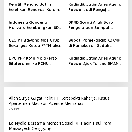
s
Pelatih Renang Jatim
Kadindik Jatim Aries Agung
Keluhkan Renovasi Kolam
Paewai Jadi Penguji
i
Kertajaya Mangkrak,
Seminar Evaluasi PKN
p
Persiapan Menuju PON 2028
Tingkat II 2026, Tekankan
Indonesia Gandeng
DPRD Soroti Arah Baru
Terganggu
Inovasi Berdampak bagi
Harvard Kembangkan SDM
Pengelolaan Sampah
o
Masyarakat
Unggul dan Riset Berkelas
Surabaya Usai Kebakaran
s
Dunia
TPA Benowo
CEO PT Bawang Mas Grup
Bupati Pamekasan: KDKMP
Sekaligus Ketua P4TM akan
di Pamekasan Sudah
Memperjuangkan Petani
Beroperasi, Target 180 Unit
Tembakau di Madura
Selesai Akhir Juli 2026
DPC PPP Kota Mojokerto
Kadindik Jatim Aries Agung
Silaturahmi ke PCNU,
Paewai Ajak Taruna SMAN 2
Perkuat Kolaborasi untuk
Taruna Pamong Praja
Masyarakat
Bojonegoro Budayakan
Hidup Sehat Lewat Senam
Pagi
Allan Surya Gugat Pailit PT Kertabakti Raharja, Kasus
Apartemen Madison Avenue Memanas
7 views
La Nyalla Bersama Menteri Sosial RI, Hadiri Haul Para
Masyayech Genggong