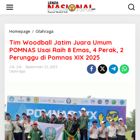
L
e
w
a
t
i
Homepage
/
Olahraga
T
k
i
Tim Woodball Jatim Juara Umum
e
m
k
W
POMNAS Usai Raih 8 Emas, 4 Perak, 2
o
o
Perunggu di Pomnas XIX 2025
n
o
t
d
Z4L Z4L
September 22, 2025
e
b
Olahraga
n
a
l
l
J
a
t
i
m
J
u
a
r