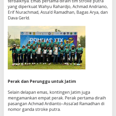
terbaiknya. Emas pertama diraih tim stroke putra
4
yang diperkuat Wahyu Rahardjo, Achmad Andriano,
P
Erif Nurachmad, Assa’d Ramadhan, Bagas Arya, dan
e
Dava Gerld.
r
a
k
,
2
P
e
r
u
n
g
g
u
d
Perak dan Perunggu untuk Jatim
i
P
Selain delapan emas, kontingen Jatim juga
o
m
mengamankan empat perak. Perak pertama diraih
n
pasangan Achmad Ardianto–Assa’ad Ramadhan di
a
nomor ganda stroke putra.
s
X