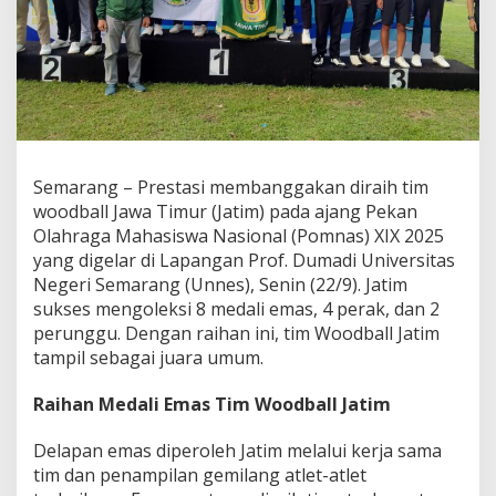
a
U
m
u
m
P
O
M
N
Semarang – Prestasi membanggakan diraih tim
A
woodball Jawa Timur (Jatim) pada ajang Pekan
S
U
Olahraga Mahasiswa Nasional (Pomnas) XIX 2025
s
yang digelar di Lapangan Prof. Dumadi Universitas
a
Negeri Semarang (Unnes), Senin (22/9). Jatim
i
sukses mengoleksi 8 medali emas, 4 perak, dan 2
R
perunggu. Dengan raihan ini, tim Woodball Jatim
a
i
tampil sebagai juara umum.
h
8
Raihan Medali Emas Tim Woodball Jatim
E
m
Delapan emas diperoleh Jatim melalui kerja sama
a
s
tim dan penampilan gemilang atlet-atlet
,