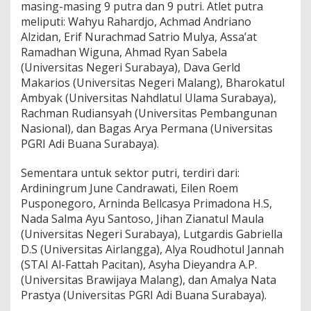
masing-masing 9 putra dan 9 putri. Atlet putra
meliputi: Wahyu Rahardjo, Achmad Andriano
Alzidan, Erif Nurachmad Satrio Mulya, Assa’at
Ramadhan Wiguna, Ahmad Ryan Sabela
(Universitas Negeri Surabaya), Dava Gerld
Makarios (Universitas Negeri Malang), Bharokatul
Ambyak (Universitas Nahdlatul Ulama Surabaya),
Rachman Rudiansyah (Universitas Pembangunan
Nasional), dan Bagas Arya Permana (Universitas
PGRI Adi Buana Surabaya).
Sementara untuk sektor putri, terdiri dari:
Ardiningrum June Candrawati, Eilen Roem
Pusponegoro, Arninda Bellcasya Primadona H.S,
Nada Salma Ayu Santoso, Jihan Zianatul Maula
(Universitas Negeri Surabaya), Lutgardis Gabriella
D.S (Universitas Airlangga), Alya Roudhotul Jannah
(STAI Al-Fattah Pacitan), Asyha Dieyandra A.P.
(Universitas Brawijaya Malang), dan Amalya Nata
Prastya (Universitas PGRI Adi Buana Surabaya).