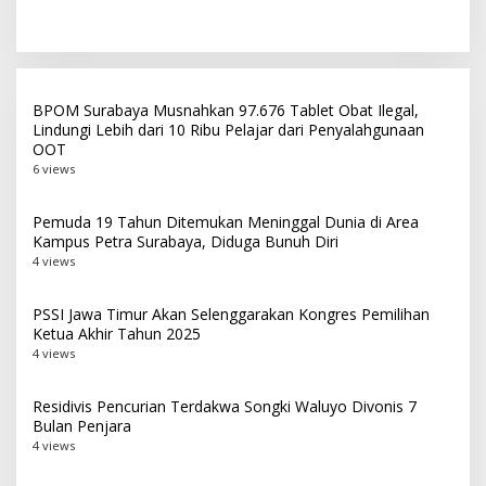
Dipindah ke Bali, Surabaya
Hadiah Juara Naik Jadi
Gagal Jadi Tuan Rumah
Rp8 Miliar
Laga Puncak
BPOM Surabaya Musnahkan 97.676 Tablet Obat Ilegal,
Lindungi Lebih dari 10 Ribu Pelajar dari Penyalahgunaan
OOT
6 views
Pemuda 19 Tahun Ditemukan Meninggal Dunia di Area
Kampus Petra Surabaya, Diduga Bunuh Diri
4 views
PSSI Jawa Timur Akan Selenggarakan Kongres Pemilihan
Ketua Akhir Tahun 2025
4 views
Residivis Pencurian Terdakwa Songki Waluyo Divonis 7
Bulan Penjara
4 views