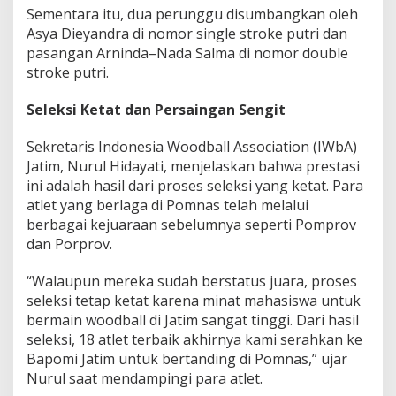
Sementara itu, dua perunggu disumbangkan oleh
I
X
Asya Dieyandra di nomor single stroke putri dan
2
pasangan Arninda–Nada Salma di nomor double
0
stroke putri.
2
5
Seleksi Ketat dan Persaingan Sengit
Sekretaris Indonesia Woodball Association (IWbA)
Jatim, Nurul Hidayati, menjelaskan bahwa prestasi
ini adalah hasil dari proses seleksi yang ketat. Para
atlet yang berlaga di Pomnas telah melalui
berbagai kejuaraan sebelumnya seperti Pomprov
dan Porprov.
“Walaupun mereka sudah berstatus juara, proses
seleksi tetap ketat karena minat mahasiswa untuk
bermain woodball di Jatim sangat tinggi. Dari hasil
seleksi, 18 atlet terbaik akhirnya kami serahkan ke
Bapomi Jatim untuk bertanding di Pomnas,” ujar
Nurul saat mendampingi para atlet.