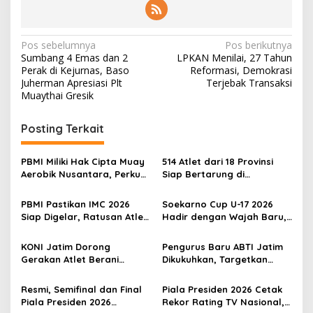
N
Pos sebelumnya
Pos berikutnya
Sumbang 4 Emas dan 2
LPKAN Menilai, 27 Tahun
a
Perak di Kejurnas, Baso
Reformasi, Demokrasi
v
Juherman Apresiasi Plt
Terjebak Transaksi
Muaythai Gresik
i
g
Posting Terkait
a
s
PBMI Miliki Hak Cipta Muay
514 Atlet dari 18 Provinsi
Aerobik Nusantara, Perkuat
Siap Bertarung di
i
Pengembangan Muaythai
Indonesia Muaythai
p
Indonesia
Championship 2026 di
PBMI Pastikan IMC 2026
Soekarno Cup U-17 2026
Bekasi
Siap Digelar, Ratusan Atlet
Hadir dengan Wajah Baru,
o
Terbaik Indonesia Berlaga
Ada Wasit Perempuan dan
s
di Bekasi
Penghargaan Man of the
KONI Jatim Dorong
Pengurus Baru ABTI Jatim
Match
Gerakan Atlet Berani
Dikukuhkan, Targetkan
Bercerita, M. Nabil Soroti
Jawa Timur Jadi
Tekanan Mental Atlet Laki-
Barometer Bola Tangan
Resmi, Semifinal dan Final
Piala Presiden 2026 Cetak
Laki
Indonesia
Piala Presiden 2026
Rekor Rating TV Nasional,