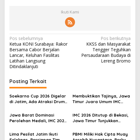
Ikuti Kami
N
Pos sebelumnya
Pos berikutnya
Ketua KONI Surabaya: Rakor
KKSS dan Masyarakat
a
Bersama Cabor Berjalan
Tengger Teguhkan
v
Lancar, Keluhan Fasilitas
Persaudaraan Budaya di
Latihan Langsung
Lereng Bromo
i
Ditindaklanjuti
g
Posting Terkait
a
s
Soekarno Cup 2026 Digelar
Membuktikan Tajinya, Jawa
i
di Jatim, Ada Atraksi Drum
Timur Juara Umum IMC
p
Band dan 400 Talenta
Kelas Elite
Muda Unjuk Bakat
Jawa Barat Dominasi
IMC 2026 Ditutup di Bekasi,
o
Perolehan Medali, IMC 2026
Jawa Timur Tunjukkan
s
Tegaskan Kebangkitan
Kekuatan Pembinaan
Muaythai Indonesia
Muaythai
Lima Pesilat Jatim Ikuti
PBMI Miliki Hak Cipta Muay
Seleknas, Persiapan Tim
Aerobik Nusantara, Perkuat