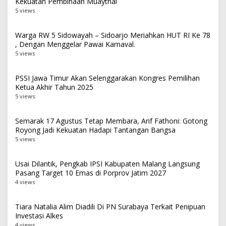
Kekuatan Pembinaan Muaythai
5 views
Warga RW 5 Sidowayah – Sidoarjo Meriahkan HUT RI Ke 78
, Dengan Menggelar Pawai Karnaval.
5 views
PSSI Jawa Timur Akan Selenggarakan Kongres Pemilihan
Ketua Akhir Tahun 2025
5 views
Semarak 17 Agustus Tetap Membara, Arif Fathoni: Gotong
Royong Jadi Kekuatan Hadapi Tantangan Bangsa
5 views
Usai Dilantik, Pengkab IPSI Kabupaten Malang Langsung
Pasang Target 10 Emas di Porprov Jatim 2027
4 views
Tiara Natalia Alim Diadili Di PN Surabaya Terkait Penipuan
Investasi Alkes
4 views