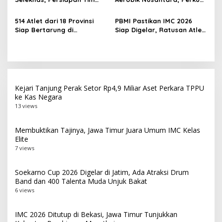
World Pencak Silat
Pengembangan Muaythai
Championship
Indonesia
514 Atlet dari 18 Provinsi
PBMI Pastikan IMC 2026
Siap Bertarung di
Siap Digelar, Ratusan Atlet
Indonesia Muaythai
Terbaik Indonesia Berlaga
Championship 2026 di
di Bekasi
Bekasi
Kejari Tanjung Perak Setor Rp4,9 Miliar Aset Perkara TPPU
ke Kas Negara
13 views
Membuktikan Tajinya, Jawa Timur Juara Umum IMC Kelas
Elite
7 views
Soekarno Cup 2026 Digelar di Jatim, Ada Atraksi Drum
Band dan 400 Talenta Muda Unjuk Bakat
6 views
IMC 2026 Ditutup di Bekasi, Jawa Timur Tunjukkan