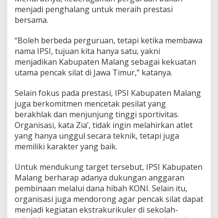
p
menjadi penghalang untuk meraih prestasi
r
bersama.
o
v
“Boleh berbeda perguruan, tetapi ketika membawa
J
nama IPSI, tujuan kita hanya satu, yakni
a
t
menjadikan Kabupaten Malang sebagai kekuatan
i
utama pencak silat di Jawa Timur,” katanya.
m
2
Selain fokus pada prestasi, IPSI Kabupaten Malang
0
juga berkomitmen mencetak pesilat yang
2
7
berakhlak dan menjunjung tinggi sportivitas.
Organisasi, kata Zia’, tidak ingin melahirkan atlet
yang hanya unggul secara teknik, tetapi juga
memiliki karakter yang baik.
Untuk mendukung target tersebut, IPSI Kabupaten
Malang berharap adanya dukungan anggaran
pembinaan melalui dana hibah KONI. Selain itu,
organisasi juga mendorong agar pencak silat dapat
menjadi kegiatan ekstrakurikuler di sekolah-