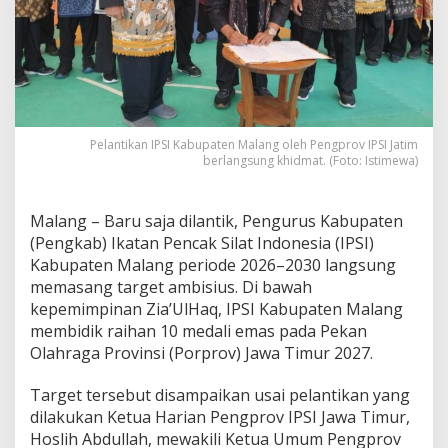
I
P
S
I
K
a
b
u
Pelantikan IPSI Kabupaten Malang oleh Pengprov IPSI Jatim
p
berlangsung khidmat. (Foto: Istimewa)
a
t
e
Malang – Baru saja dilantik, Pengurus Kabupaten
n
(Pengkab) Ikatan Pencak Silat Indonesia (IPSI)
M
Kabupaten Malang periode 2026–2030 langsung
a
l
memasang target ambisius. Di bawah
a
kepemimpinan Zia’UlHaq, IPSI Kabupaten Malang
n
membidik raihan 10 medali emas pada Pekan
g
Olahraga Provinsi (Porprov) Jawa Timur 2027.
L
a
n
Target tersebut disampaikan usai pelantikan yang
g
dilakukan Ketua Harian Pengprov IPSI Jawa Timur,
s
Hoslih Abdullah, mewakili Ketua Umum Pengprov
u