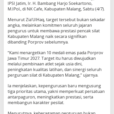
IPSI Jatim, Ir. H. Bambang Harjo Soekartono,
n
g
M.IPol., di NK Cafe, Kabupaten Malang, Sabtu (4/7).
P
a
Menurut Zia’UlHaq, target tersebut bukan sekadar
s
angka, melainkan komitmen seluruh jajaran
a
pengurus untuk membawa prestasi pencak silat
n
g
Kabupaten Malang naik secara signifikan
T
dibanding Porprov sebelumnya.
a
r
“Kami menargetkan 10 medali emas pada Porprov
g
Jawa Timur 2027. Target itu harus diwujudkan
e
t
melalui pembinaan atlet sejak usia dini,
1
peningkatan kualitas latihan, dan sinergi seluruh
0
perguruan silat di Kabupaten Malang,” ujarnya.
E
m
Ia menjelaskan, kepengurusan baru mengusung
a
s
tiga prioritas utama, yakni memperkuat persatuan
d
antarpaguron, meningkatkan prestasi, serta
i
membangun karakter pesilat.
P
o
Menurutnya, keberagaman perguruan bukan
r