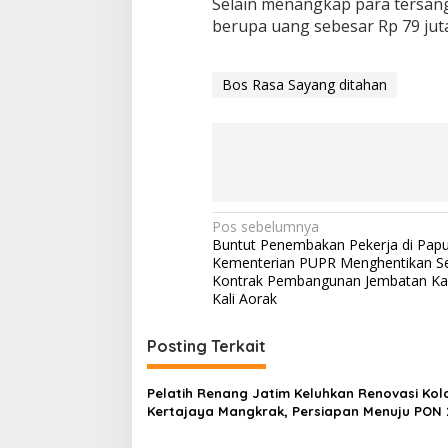
Selain menangkap para tersan
berupa uang sebesar Rp 79 juta
Bos Rasa Sayang ditahan
N
Pos sebelumnya
Buntut Penembakan Pekerja di Papu
a
Kementerian PUPR Menghentikan S
v
Kontrak Pembangunan Jembatan Kali
Kali Aorak
i
g
Posting Terkait
a
s
Pelatih Renang Jatim Keluhkan Renovasi Ko
Kertajaya Mangkrak, Persiapan Menuju PON 
i
Terganggu