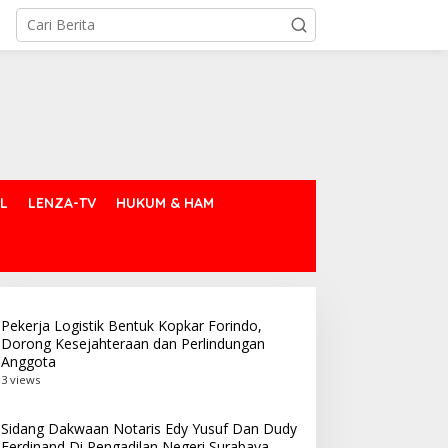
L
LENZA-TV
HUKUM & HAM
Pekerja Logistik Bentuk Kopkar Forindo,
Dorong Kesejahteraan dan Perlindungan
Anggota
3 views
Sidang Dakwaan Notaris Edy Yusuf Dan Dudy
Ferdinand Di Pengadilan Negeri Surabaya