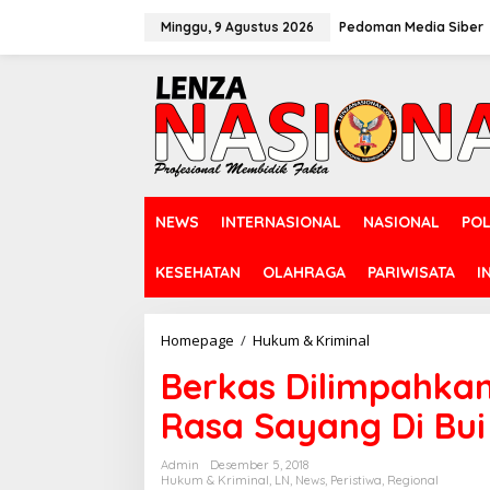
L
e
Minggu, 9 Agustus 2026
Pedoman Media Siber
w
a
t
i
k
e
k
o
n
NEWS
INTERNASIONAL
NASIONAL
POL
t
e
n
KESEHATAN
OLAHRAGA
PARIWISATA
I
Homepage
/
Hukum & Kriminal
B
e
Berkas Dilimpahkan
r
k
Rasa Sayang Di Bui
a
s
D
Admin
Desember 5, 2018
i
Hukum & Kriminal
,
LN
,
News
,
Peristiwa
,
Regional