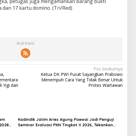
gka, petugas juga mengamankan barang bukti
 dan 17 kartu domino. (Tri/Red)
Ikuti Kami
Pos berikutnya
a,
Ketua DK PWI Pusat Sayangkan Prabowo
ementara
Menempuh Cara Yang Tidak Benar Untuk
 Yigi dan
Protes Wartawan
lam
Kadindik Jatim Aries Agung Paewai Jadi Penguji
2028
Seminar Evaluasi PKN Tingkat II 2026, Tekankan
Inovasi Berdampak bagi Masyarakat