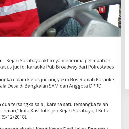
m –
Kejari Surabaya akhirnya menerima pelimpahan
kasus judi di Karaoke Pub Broadway dari Polrestabes
angka dalam kasus judi ini, yakni Bos Rumah Karaoke
pala Desa di Bangkalan SAM dan Anggota DPRD
dua tersangka saja , karena satu tersangka telah
chman,” kata Kasi Intelijen Kejari Surabaya, I Ketut
(5/12/2018).
na sapaan akrab I Ketut Kasna Dedi, Jaksa Penuntut