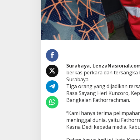
k
e
R
a
s
a
S
a
y
a
n
g
Surabaya, LenzaNasional.co
D
berkas perkara dan tersangka 
i
Surabaya.
B
Tiga orang yang dijadikan ters
u
Rasa Sayang Heri Kuncoro, Ke
i
Bangkalan Fathorrachman.
“Kami hanya terima pelimpahan 
meninggal dunia, yaitu Fathorra
Kasna Dedi kepada media. Rabu 
Dalam kasus judi ini, kata Kas