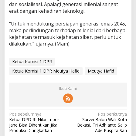
dan sosialisasi. Apalagi generasi milenial sangat
erat dengan kehadiran teknologi.
“Untuk mendukung persiapan generasi emas 2045,
maka perlindungan terhadap milenial dari berbagai
kejahatan termasuk kejahatan siber, perlu untuk
dilakukan,” ujarnya. (Mam)
Ketua Komisi 1 DPR
Ketua Komisi 1 DPR Meutya Hafid
Meutya Hafid
Ikuti Kami
N
Pos sebelumnya
Pos berikutnya
Ketua DPD RI Nilai Impor
Survei Balon Wali Kota
a
Jahe Bisa Dihentikan Jika
Bekasi, Tri Adhianto Salip
v
Produksi Ditingkatkan
Ade Puspita Sari