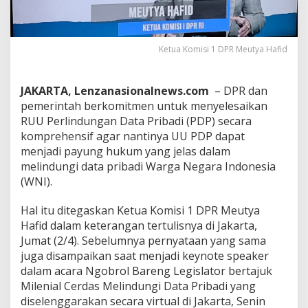
t
S
e
l
Ketua Komisi 1 DPR Meutya Hafid
e
s
a
JAKARTA, Lenzanasionalnews.com
– DPR dan
i
pemerintah berkomitmen untuk menyelesaikan
k
RUU Perlindungan Data Pribadi (PDP) secara
a
n
komprehensif agar nantinya UU PDP dapat
R
menjadi payung hukum yang jelas dalam
U
melindungi data pribadi Warga Negara Indonesia
U
(WNI).
P
D
P
Hal itu ditegaskan Ketua Komisi 1 DPR Meutya
Hafid dalam keterangan tertulisnya di Jakarta,
Jumat (2/4). Sebelumnya pernyataan yang sama
juga disampaikan saat menjadi keynote speaker
dalam acara Ngobrol Bareng Legislator bertajuk
Milenial Cerdas Melindungi Data Pribadi yang
diselenggarakan secara virtual di Jakarta, Senin