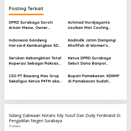
i
Posting Terkait
g
a
DPRD Surabaya Soroti
Achmad Nurdjayanto
s
Arisan Meow, Owner
Usulkan Mist Cooling
Sepakat Kembalikan Dana
System, Solusi Sejukkan
i
Member Secara Bertahap
Surabaya di Tengah Cuaca
Indonesia Gandeng
Kadindik Jatim Dampingi
p
Panas
Harvard Kembangkan SDM
Khofifah di Women’s
Unggul dan Riset Berkelas
Leadership Forum 2026,
o
Dunia
Perkuat Kepemimpinan
Serukan Kebangkitan Total
Ketua DPRD Surabaya
s
Perempuan untuk Indonesia
Koperasi Sebagai Raksasa
Sebut Dana Banpol
Berdampak
Ekonomi di Harkopnas ke-
Berperan Topang
79
Pendidikan Politik
CEO PT Bawang Mas Grup
Bupati Pamekasan: KDKMP
Masyarakat
Sekaligus Ketua P4TM akan
di Pamekasan Sudah
Memperjuangkan Petani
Beroperasi, Target 180 Unit
Tembakau di Madura
Selesai Akhir Juli 2026
Sidang Dakwaan Notaris Edy Yusuf Dan Dudy Ferdinand Di
Pengadilan Negeri Surabaya
3 views