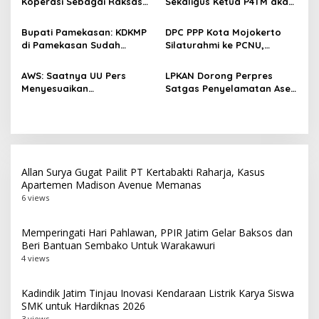
Koperasi Sebagai Raksasa
Sekaligus Ketua P4TM akan
p
Ekonomi di Harkopnas ke-
Memperjuangkan Petani
79
Tembakau di Madura
o
Bupati Pamekasan: KDKMP
DPC PPP Kota Mojokerto
di Pamekasan Sudah
Silaturahmi ke PCNU,
s
Beroperasi, Target 180 Unit
Perkuat Kolaborasi untuk
Selesai Akhir Juli 2026
Masyarakat
AWS: Saatnya UU Pers
LPKAN Dorong Perpres
Menyesuaikan
Satgas Penyelamatan Aset
Perkembangan Platform
Negara dan
Digital dan AI
Pemberantasan Korupsi
Allan Surya Gugat Pailit PT Kertabakti Raharja, Kasus
Apartemen Madison Avenue Memanas
6 views
Memperingati Hari Pahlawan, PPIR Jatim Gelar Baksos dan
Beri Bantuan Sembako Untuk Warakawuri
4 views
Kadindik Jatim Tinjau Inovasi Kendaraan Listrik Karya Siswa
SMK untuk Hardiknas 2026
3 views