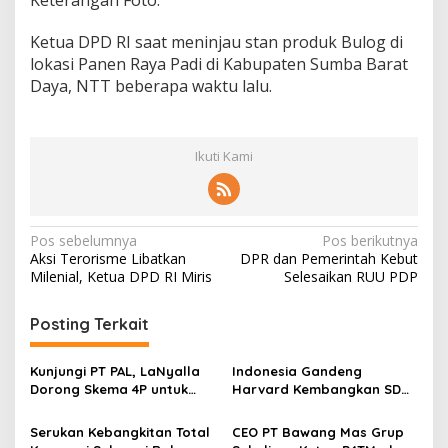
Ketua DPD RI saat meninjau stan produk Bulog di
lokasi Panen Raya Padi di Kabupaten Sumba Barat
Daya, NTT beberapa waktu lalu.
Ikuti Kami
N
Pos sebelumnya
Pos berikutnya
Aksi Terorisme Libatkan
DPR dan Pemerintah Kebut
a
Milenial, Ketua DPD RI Miris
Selesaikan RUU PDP
v
i
Posting Terkait
g
Kunjungi PT PAL, LaNyalla
Indonesia Gandeng
a
Dorong Skema 4P untuk
Harvard Kembangkan SDM
s
Wujudkan TKDN Maritim
Unggul dan Riset Berkelas
Nasional
Dunia
Serukan Kebangkitan Total
CEO PT Bawang Mas Grup
i