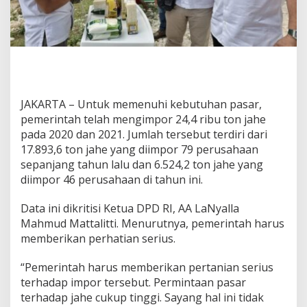
J
a
h
e
B
i
s
a
JAKARTA – Untuk memenuhi kebutuhan pasar,
D
pemerintah telah mengimpor 24,4 ribu ton jahe
i
h
pada 2020 dan 2021. Jumlah tersebut terdiri dari
e
17.893,6 ton jahe yang diimpor 79 perusahaan
n
sepanjang tahun lalu dan 6.524,2 ton jahe yang
t
diimpor 46 perusahaan di tahun ini.
i
k
a
Data ini dikritisi Ketua DPD RI, AA LaNyalla
n
Mahmud Mattalitti. Menurutnya, pemerintah harus
J
memberikan perhatian serius.
i
k
“Pemerintah harus memberikan pertanian serius
a
P
terhadap impor tersebut. Permintaan pasar
r
terhadap jahe cukup tinggi. Sayang hal ini tidak
o