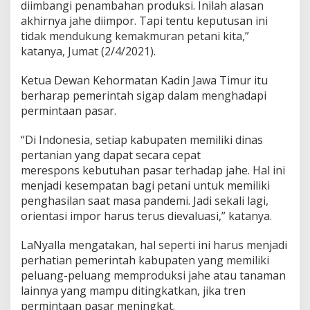
diimbangi penambahan produksi. Inilah alasan
d
akhirnya jahe diimpor. Tapi tentu keputusan ini
u
tidak mendukung kemakmuran petani kita,”
k
s
katanya, Jumat (2/4/2021).
i
D
Ketua Dewan Kehormatan Kadin Jawa Timur itu
i
berharap pemerintah sigap dalam menghadapi
t
permintaan pasar.
i
n
g
“Di Indonesia, setiap kabupaten memiliki dinas
k
pertanian yang dapat secara cepat
a
merespons kebutuhan pasar terhadap jahe. Hal ini
t
menjadi kesempatan bagi petani untuk memiliki
k
a
penghasilan saat masa pandemi. Jadi sekali lagi,
n
orientasi impor harus terus dievaluasi,” katanya.
LaNyalla mengatakan, hal seperti ini harus menjadi
perhatian pemerintah kabupaten yang memiliki
peluang-peluang memproduksi jahe atau tanaman
lainnya yang mampu ditingkatkan, jika tren
permintaan pasar meningkat.