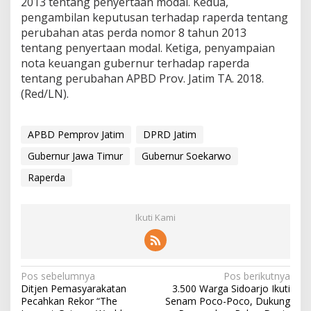
2013 tentang penyertaan modal. Kedua,
pengambilan keputusan terhadap raperda tentang
perubahan atas perda nomor 8 tahun 2013
tentang penyertaan modal. Ketiga, penyampaian
nota keuangan gubernur terhadap raperda
tentang perubahan APBD Prov. Jatim TA. 2018.
(Red/LN).
APBD Pemprov Jatim
DPRD Jatim
Gubernur Jawa Timur
Gubernur Soekarwo
Raperda
Ikuti Kami
N
Pos sebelumnya
Pos berikutnya
Ditjen Pemasyarakatan
3.500 Warga Sidoarjo Ikuti
a
Pecahkan Rekor “The
Senam Poco-Poco, Dukung