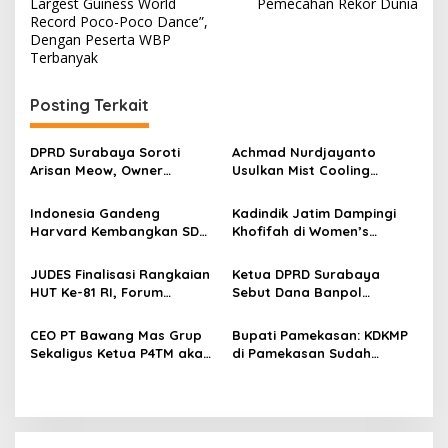
v
Largest Guiness World
Pemecahan Rekor Dunia
Record Poco-Poco Dance”,
i
Dengan Peserta WBP
Terbanyak
g
a
Posting Terkait
s
i
DPRD Surabaya Soroti
Achmad Nurdjayanto
p
Arisan Meow, Owner
Usulkan Mist Cooling
Sepakat Kembalikan Dana
System, Solusi Sejukkan
o
Member Secara Bertahap
Surabaya di Tengah Cuaca
Indonesia Gandeng
Kadindik Jatim Dampingi
Panas
s
Harvard Kembangkan SDM
Khofifah di Women’s
Unggul dan Riset Berkelas
Leadership Forum 2026,
Dunia
Perkuat Kepemimpinan
JUDES Finalisasi Rangkaian
Ketua DPRD Surabaya
Perempuan untuk Indonesia
HUT Ke-81 RI, Forum
Sebut Dana Banpol
Berdampak
Kebangsaan dan Beragam
Berperan Topang
Lomba Siap Perkuat
Pendidikan Politik
CEO PT Bawang Mas Grup
Bupati Pamekasan: KDKMP
Solidaritas Jurnalis DPRD
Masyarakat
Sekaligus Ketua P4TM akan
di Pamekasan Sudah
Surabaya
Memperjuangkan Petani
Beroperasi, Target 180 Unit
Tembakau di Madura
Selesai Akhir Juli 2026