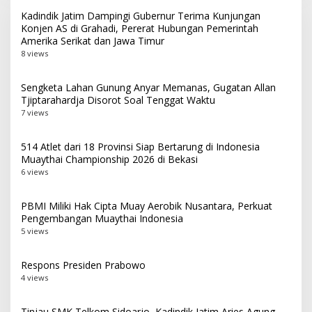
Kadindik Jatim Dampingi Gubernur Terima Kunjungan
Konjen AS di Grahadi, Pererat Hubungan Pemerintah
Amerika Serikat dan Jawa Timur
8 views
Sengketa Lahan Gunung Anyar Memanas, Gugatan Allan
Tjiptarahardja Disorot Soal Tenggat Waktu
7 views
514 Atlet dari 18 Provinsi Siap Bertarung di Indonesia
Muaythai Championship 2026 di Bekasi
6 views
PBMI Miliki Hak Cipta Muay Aerobik Nusantara, Perkuat
Pengembangan Muaythai Indonesia
5 views
Respons Presiden Prabowo
4 views
Tinjau SMK Telkom Sidoarjo, Kadindik Jatim Aries Agung