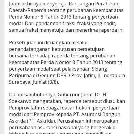
Jatim akhirnya menyetujui Rancangan Peraturan
t
Daerah/Raperda tentang perubahan keempat atas
a
a
Perda Nomor 8 Tahun 2013 tentang penyertaan
n
modal. Dari pandangan fraksi-fraksi yang hadir,
M
semua fraksi menyetujui dan menerima raperda ini.
o
d
Persetujuan ini dituangkan melalui
a
l
penandatanganan keputusan persetujuan
bersama terhadap raperda tentang perubahan
keempat atas Perda Nomor 8 Tahun 2013 tentang
penyertaan modal saat pelaksanaan Sidang
Paripurna di Gedung DPRD Prov. Jatim, Jl. Indrapura
Surabaya, Jum’at (3/8).
Dalam sambutannya, Gubernur Jatim, Dr. H.
Soekarwo mengatakan, raperda tersebut diusulkan
Pemprov Jatim sebagai dasar hukum penyertaan
modal dari Pemprov kepada PT. Asuransi Bangun
Askrida (PT. Askrida). Perusahaan ini merupakan
perusahaan asuransi nasional yang bergerak di
bidang jasa asuransi umum yang kepemilikan